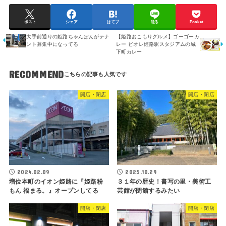
ポスト
シェア
はてブ
送る
Pocket
大手前通りの姫路ちゃんぽんがテナ
【姫路おこもりグルメ】ゴーゴーカ
ント募集中になってる
レー ピオレ姫路駅スタジアムの城
下町カレー
RECOMMEND
開店・閉店
開店・閉店
2024.02.09
2025.10.29
増位本町のイオン姫路に『姫路粉
３１年の歴史！書写の里・美術工
もん 福まる。』オープンしてる
芸館が閉館するみたい
開店・閉店
開店・閉店