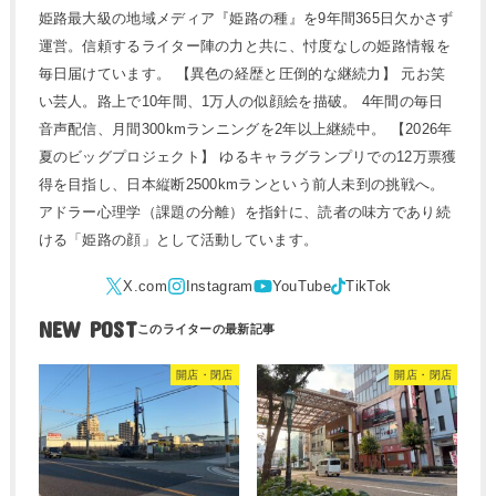
姫路最大級の地域メディア『姫路の種』を9年間365日欠かさず
運営。信頼するライター陣の力と共に、忖度なしの姫路情報を
毎日届けています。 【異色の経歴と圧倒的な継続力】 元お笑
い芸人。路上で10年間、1万人の似顔絵を描破。 4年間の毎日
音声配信、月間300kmランニングを2年以上継続中。 【2026年
夏のビッグプロジェクト】 ゆるキャラグランプリでの12万票獲
得を目指し、日本縦断2500kmランという前人未到の挑戦へ。
アドラー心理学（課題の分離）を指針に、読者の味方であり続
ける「姫路の顔」として活動しています。
NEW POST
開店・閉店
開店・閉店