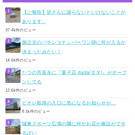
【ご報告】皆さんに謝らないといけないことが
あります。
37.4k件のビュー
御立北のパチンコナンバーワン跡に何が入るか
決まったみたい！
14.6k件のビュー
たつの市富永に『菓子店 dada(ダダ)』がオープ
ンしてる
12.6k件のビュー
ピオレ姫路の入口に気になるお知らせが…
8.1k件のビュー
城東スポーツ広場の隣に何かお店か施設ができ
るぽい