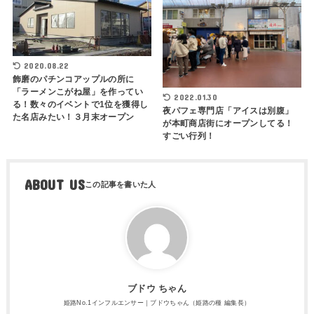
2020.08.22
飾磨のパチンコアップルの所に
「ラーメンこがね屋」を作ってい
2022.01.30
る！数々のイベントで1位を獲得し
夜パフェ専門店「アイスは別腹」
た名店みたい！３月末オープン
が本町商店街にオープンしてる！
すごい行列！
ABOUT US
ブドウ ちゃん
姫路No.1インフルエンサー｜ブドウちゃん（姫路の種 編集長）