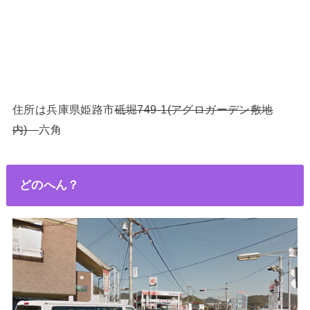
住所は兵庫県姫路市
砥堀749-1(アグロガーデン敷地
内)
六角
どのへん？