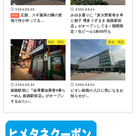
2026.08.05
2026.08.04
広畑、スギ薬局の隣の更
みゆき通りに『炭火野菜巻き串
地で何か作ってる…
と餃子 博多うずまき 姫路駅前
店』がオープンしてる！期間限
定！生ビール1杯88円も
開店・閉店
開店・閉店
2026.08.04
2026.08.04
姫路駅前に『金澤醤油豚骨8番ら
ピオレ姫路の入口に気になるお
ーめん 姫路駅前店』がオープン
知らせが…
するみたい。