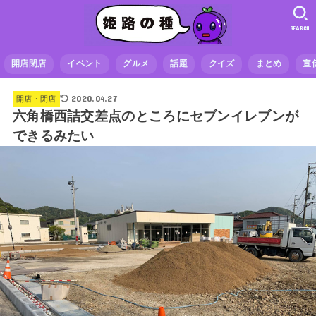
SEARCH
開店閉店
イベント
グルメ
話題
クイズ
まとめ
宣
2020.04.27
開店・閉店
六角橋西詰交差点のところにセブンイレブンが
できるみたい