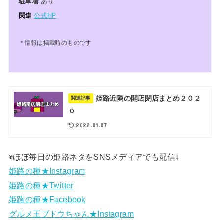
駐車場
あり
関連
公式HP
＊情報は掲載時のものです
姫路近隣の開店閉店まとめ２０２
関連記事
０
2022.01.07
◉ほぼ毎日の姫路ネタをSNSメディアでも配信↓
姫路の種★Instagram
姫路の種★Twitter
姫路の種★Facebook
グルメ王ブドウちゃん★Instagram