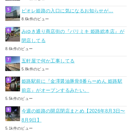
ピオレ姫路の入口に気になるお知らせが…
8.6k件のビュー
みゆき通り商店街の『パリミキ 姫路総本店』が
閉店してる
8.6k件のビュー
五軒屋で何か工事してる
5.8k件のビュー
姫路駅前に『金澤醤油豚骨8番らーめん 姫路駅
前店』がオープンするみたい。
5.5k件のビュー
今週の姫路の開店閉店まとめ【2026年8月3日〜
8月9日】
5.1k件のビュー