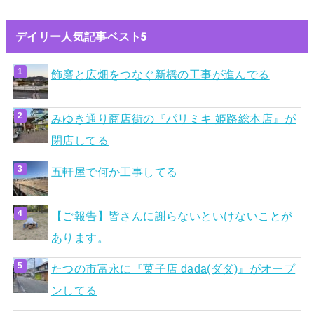
デイリー人気記事ベスト5
飾磨と広畑をつなぐ新橋の工事が進んでる
みゆき通り商店街の『パリミキ 姫路総本店』が
閉店してる
五軒屋で何か工事してる
【ご報告】皆さんに謝らないといけないことが
あります。
たつの市富永に『菓子店 dada(ダダ)』がオープ
ンしてる