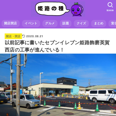
SEARCH
開店閉店
イベント
グルメ
話題
クイズ
まとめ
宣
2020.08.21
開店・閉店
以前記事に書いたセブンイレブン姫路飾磨英賀
西店の工事が進んでいる！