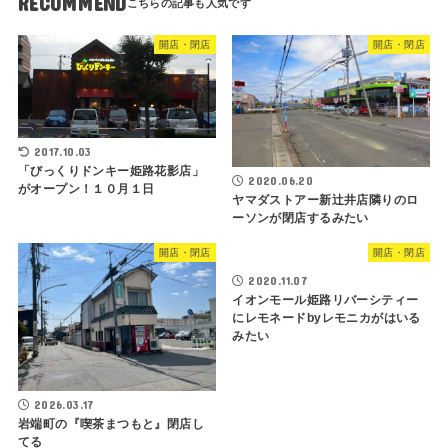
RECOMMEND
開店・閉店
開店・閉店
2017.10.03
「びっくりドンキー姫路花影店」
2020.06.20
がオープン！１０月１日
ヤマダストアー新辻井店隣りのロ
ーソンが閉店するみたい
開店・閉店
開店・閉店
2020.11.07
イオンモール姫路リバーシティー
にレモネードbyレモニカがはいる
みたい
2026.03.17
岩端町の『喫茶まつもと』閉店し
てる