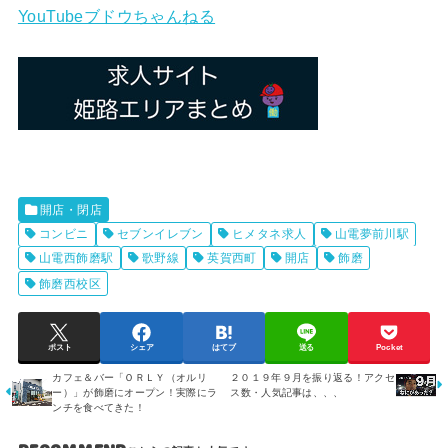
YouTubeブドウちゃんねる
開店・閉店
コンビニ
セブンイレブン
ヒメタネ求人
山電夢前川駅
山電西飾磨駅
歌野線
英賀西町
開店
飾磨
飾磨西校区
ポスト
シェア
はてブ
送る
Pocket
カフェ＆バー「ＯＲＬＹ（オルリ
２０１９年９月を振り返る！アクセ
ー）」が飾磨にオープン！実際にラ
ス数・人気記事は、、、
ンチを食べてきた！