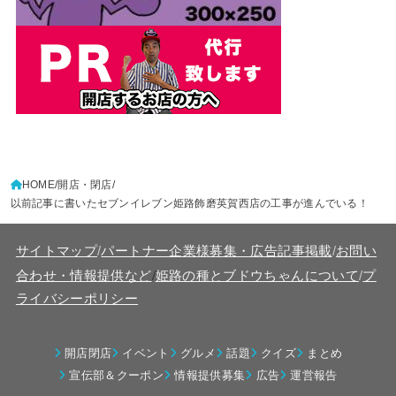
HOME
開店・閉店
以前記事に書いたセブンイレブン姫路飾磨英賀西店の工事が進んでいる！
サイトマップ
/
パートナー企業様募集・広告記事掲載
/
お問い
/
合わせ・情報提供など
姫路の種とブドウちゃんについて
/
プ
ライバシーポリシー
開店閉店
イベント
グルメ
話題
クイズ
まとめ
宣伝部＆クーポン
情報提供募集
広告
運営報告