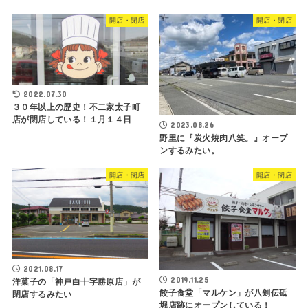
開店・閉店
開店・閉店
2022.07.30
３０年以上の歴史！不二家太子町
店が閉店している！１月１４日
2023.08.26
野里に『炭火焼肉八笑。』オープ
ンするみたい。
開店・閉店
開店・閉店
2021.08.17
2019.11.25
洋菓子の「神戸白十字勝原店」が
餃子食堂「マルケン」が八剣伝砥
閉店するみたい
堀店跡にオープンしている！