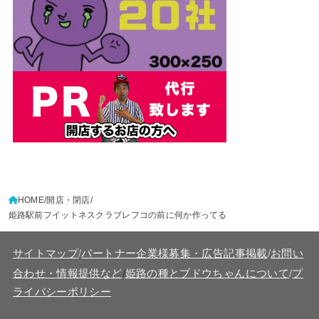
HOME
開店・閉店
姫路駅前フイットネスクラブレフコの前に何か作ってる
サイトマップ
/
パートナー企業様募集・広告記事掲載
/
お問い
/
合わせ・情報提供など
姫路の種とブドウちゃんについて
/
プ
ライバシーポリシー