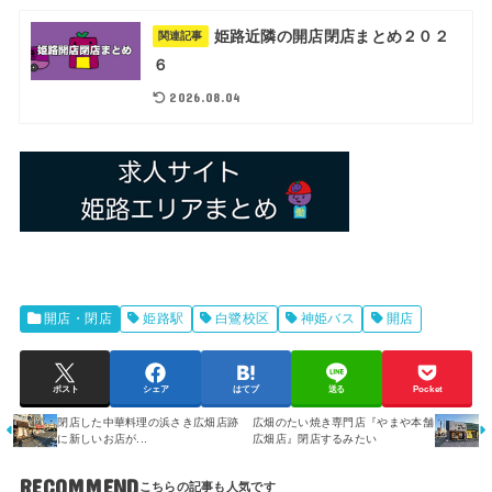
姫路近隣の開店閉店まとめ２０２
関連記事
６
2026.08.04
開店・閉店
姫路駅
白鷺校区
神姫バス
開店
ポスト
シェア
はてブ
送る
Pocket
閉店した中華料理の浜さき広畑店跡
広畑のたい焼き専門店『やまや本舗
に新しいお店が...
広畑店』閉店するみたい
RECOMMEND