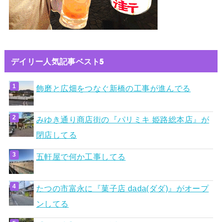
デイリー人気記事ベスト5
飾磨と広畑をつなぐ新橋の工事が進んでる
みゆき通り商店街の『パリミキ 姫路総本店』が
閉店してる
五軒屋で何か工事してる
たつの市富永に『菓子店 dada(ダダ)』がオープ
ンしてる