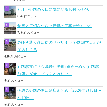
ピオレ姫路の入口に気になるお知らせが…
8.4k件のビュー
飾磨と広畑をつなぐ新橋の工事が進んでる
7.3k件のビュー
みゆき通り商店街の『パリミキ 姫路総本店』が
閉店してる
6.9k件のビュー
姫路駅前に『金澤醤油豚骨8番らーめん 姫路駅
前店』がオープンするみたい。
5k件のビュー
今週の姫路の開店閉店まとめ【2026年8月3日〜
8月9日】
5k件のビュー