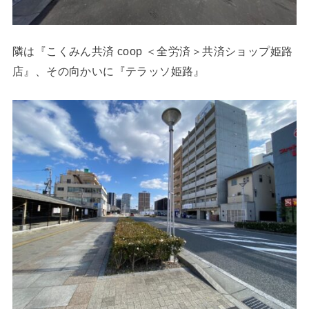
隣は『こくみん共済 coop ＜全労済＞共済ショップ姫路
店』、その向かいに『テラッソ姫路』