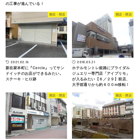
の工事が進んでいる！
開店・閉店
開店・閉店
2021.02.16
2018.05.31
新在家本町に『Cercle』ってサン
ホテルモントレ姫路にブライダル
ドイッチのお店ができるみたい。
ジュエリー専門店「アイプリモ」
ステーキ・ヒロ跡
が入るみたい【６／２９】前店、
大手前通りから約６００m移転！
開店・閉店
開店・閉店