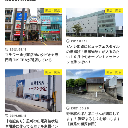
開店・閉店
開店・閉店
2017.08.12
ピオレ姫路にビュッフェスタイル
2021.08.18
の串揚げ「串家物語」が入るみた
フラワー通り商店街のタピオカ専
い！９月中旬オープン！メッセマ
門店 TIK TEAが閉店している
ッセ跡っぽい！
開店・閉店
開店・閉店
2021.05.20
野里駅のぽんぽこりんが閉店して
2019.05.15
ます？ 調査よろしくお願いします
【追記あり】忍町の山電高架横駐
【姫路の種探偵団】
車場跡に作ってるホテル東横イン