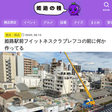
SEARCH
開店閉店
イベント
グルメ
話題
クイズ
まとめ
宣
2025.02.15
開店・閉店
姫路駅前フイットネスクラブレフコの前に何か
作ってる