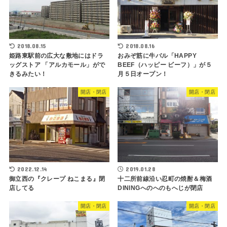
2018.08.15
2018.08.16
姫路東駅前の広大な敷地にはドラ
おみぞ筋に牛バル「HAPPY
ッグストア 「アルカモール」がで
BEEF（ハッピー ビーフ）」が５
きるみたい！
月５日オープン！
開店・閉店
開店・閉店
2022.12.14
2019.01.28
御立西の『クレープ ねこまる』閉
十二所前線沿い忍町の焼酎＆梅酒
店してる
DININGへのへのもへじが閉店
開店・閉店
開店・閉店