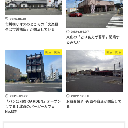
2016.06.01
市川橋リオスのところの「文楽皿
そば市川橋店」が閉店している
2024.09.27
東山の『とりあえず吾平』閉店す
るみたい
開店・閉店
開店・閉店
2023.09.22
2022.12.08
『パンは別腹 GARDEN』オープン
お好み焼き 偶 西今宿店が閉店して
してる！北条のバーガーカフェ
る
No.8跡