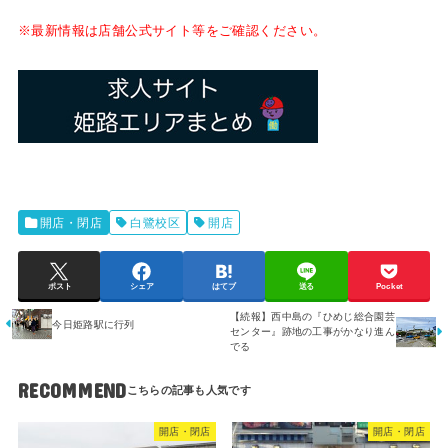
※最新情報は店舗公式サイト等をご確認ください。
開店・閉店
白鷺校区
開店
ポスト
シェア
はてブ
送る
Pocket
【続報】西中島の『ひめじ総合園芸
今日姫路駅に行列
センター』跡地の工事がかなり進ん
でる
RECOMMEND
開店・閉店
開店・閉店