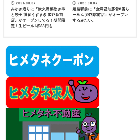
2026.08.04
2026.08.04
みゆき通りに『炭火野菜巻き串
姫路駅前に『金澤醤油豚骨8番ら
と餃子 博多うずまき 姫路駅前
ーめん 姫路駅前店』がオープン
店』がオープンしてる！期間限
するみたい。
定！生ビール1杯88円も