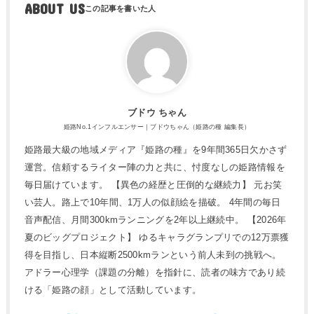
ABOUT US
ブドウ ちゃん
姫路No.1インフルエンサー｜ブドウちゃん（姫路の種 編集長）
姫路最大級の地域メディア『姫路の種』を9年間365日欠かさず
運営。信頼するライター陣の力と共に、忖度なしの姫路情報を
毎日届けています。 【異色の経歴と圧倒的な継続力】 元お笑
い芸人。路上で10年間、1万人の似顔絵を描破。 4年間の毎日
音声配信、月間300kmランニングを2年以上継続中。 【2026年
夏のビッグプロジェクト】 ゆるキャラグランプリでの12万票獲
得を目指し、日本縦断2500kmランという前人未到の挑戦へ。
アドラー心理学（課題の分離）を指針に、読者の味方であり続
ける「姫路の顔」として活動しています。