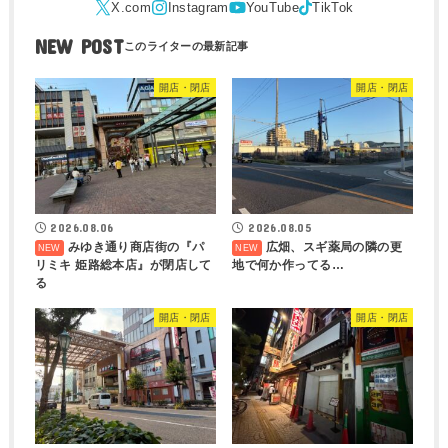
NEW POST
開店・閉店
開店・閉店
2026.08.06
2026.08.05
みゆき通り商店街の『パ
広畑、スギ薬局の隣の更
リミキ 姫路総本店』が閉店して
地で何か作ってる…
る
開店・閉店
開店・閉店