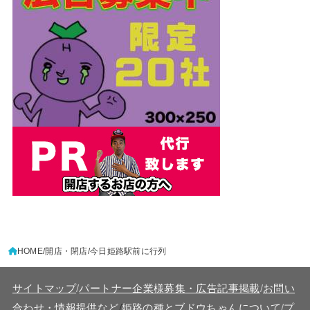
HOME
開店・閉店
今日姫路駅前に行列
サイトマップ
/
パートナー企業様募集・広告記事掲載
/
お問い
/
合わせ・情報提供など
姫路の種とブドウちゃんについて
/
プ