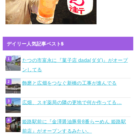
デイリー人気記事ベスト5
たつの市富永に『菓子店 dada(ダダ)』がオープ
ンしてる
飾磨と広畑をつなぐ新橋の工事が進んでる
広畑、スギ薬局の隣の更地で何か作ってる…
姫路駅前に『金澤醤油豚骨8番らーめん 姫路駅
前店』がオープンするみたい。