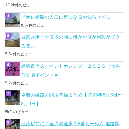
12.9k件のビュー
ピオレ姫路の入口に気になるお知らせが…
8.3k件のビュー
城東スポーツ広場の隣に何かお店か施設ができ
るぽい
5.8k件のビュー
姫路市周辺イベントカレンダー２０２６（大手
前公園イベントも）
5.2k件のビュー
今週の姫路の開店閉店まとめ【2026年8月3日〜
8月9日】
5k件のビュー
姫路駅前に『金澤醤油豚骨8番らーめん 姫路駅