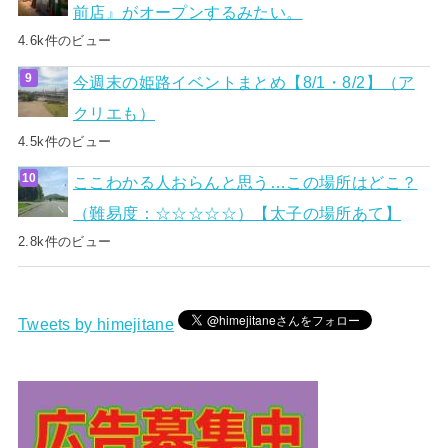
前店』がオープンするみたい。
4.6k件のビュー
今週末の姫路イベントまとめ【8/1・8/2】（ア
クリエも）
4.5k件のビュー
ここわかる人おらんと思う…この場所はどこ？
（難易度：☆☆☆☆☆）【太子の場所あて】
2.8k件のビュー
Tweets by himejitane