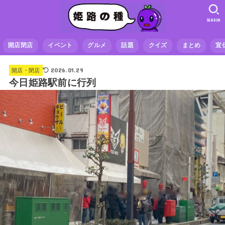
SEARCH
開店閉店
イベント
グルメ
話題
クイズ
まとめ
宣
2026.01.29
開店・閉店
今日姫路駅前に行列