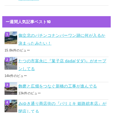
ー週間人気記事ベスト10
御立北のパチンコナンバーワン跡に何が入るか
決まったみたい！
15.8k件のビュー
たつの市富永に『菓子店 dada(ダダ)』がオープ
ンしてる
14k件のビュー
飾磨と広畑をつなぐ新橋の工事が進んでる
13k件のビュー
みゆき通り商店街の『パリミキ 姫路総本店』が
閉店してる