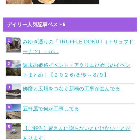
デイリー人気記事ベスト5
みゆき通りの『TRUFFLE DONUT（トリュフド
ーナツ）』が…
週末の姫路イベント・アクリエひめじのイベン
トまとめ！【２０２６/８/８～８/９】
飾磨と広畑をつなぐ新橋の工事が進んでる
五軒屋で何か工事してる
【ご報告】皆さんに謝らないといけないことが
あります。