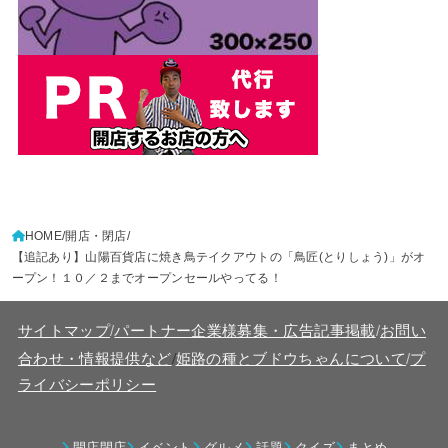
HOME
開店・閉店
【追記あり】山陽百貨店に焼き鳥テイクアウトの「鳥匠(とりしょう)」がオ
ープン！１０／２までオープンセールやってる！
サイトマップ
/
パートナー企業様募集・広告記事掲載
/
お問い
/
合わせ・情報提供など
姫路の種とブドウちゃんについて
/
プ
ライバシーポリシー
開店閉店
イベント
グルメ
話題
クイズ
まとめ