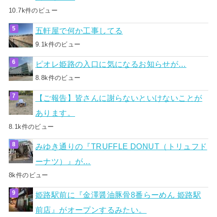
10.7k件のビュー
五軒屋で何か工事してる
9.1k件のビュー
ピオレ姫路の入口に気になるお知らせが…
8.8k件のビュー
【ご報告】皆さんに謝らないといけないことが
あります。
8.1k件のビュー
みゆき通りの『TRUFFLE DONUT（トリュフド
ーナツ）』が…
8k件のビュー
姫路駅前に『金澤醤油豚骨8番らーめん 姫路駅
前店』がオープンするみたい。