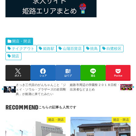
開店・閉店
テイクアウト
姫路駅
山陽百貨店
焼鳥
白鷺校区
開店
ポスト
シェア
はてブ
送る
Pocket
さっき三代目のがんちゃんこと「ジ
姫路市周辺の学園祭２０１８日程・
ェイ・ソウル・ブラザーズの岩田剛
出演者などまとめ
典」が姫路に来てたみたい
RECOMMEND
開店・閉店
開店・閉店