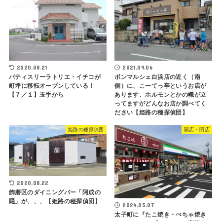
2020.08.21
2021.09.06
パティスリーラトリエ・イチコが
ボンマルシェ白浜店の近く（南
町坪に移転オープンしている！
側）に、こーてっ亭というお店が
【７／１】玉手から
あります、ホルモンとかの幟が立
ってますがどんなお店か調べてく
ださい【姫路の種探偵団】
姫路の種探偵団
開店・閉店
2020.08.22
飾磨区のダイニングバー「阿成の
隠」が、、、【姫路の種探偵団】
2024.05.07
太子町に『たこ焼き・ぺちゃ焼き