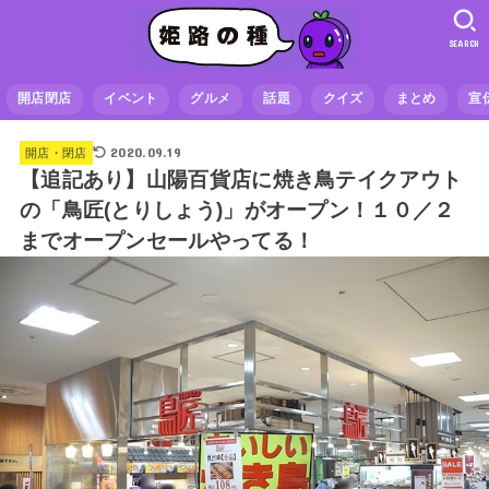
SEARCH
開店閉店
イベント
グルメ
話題
クイズ
まとめ
宣
2020.09.19
開店・閉店
【追記あり】山陽百貨店に焼き鳥テイクアウト
の「鳥匠(とりしょう)」がオープン！１０／２
までオープンセールやってる！