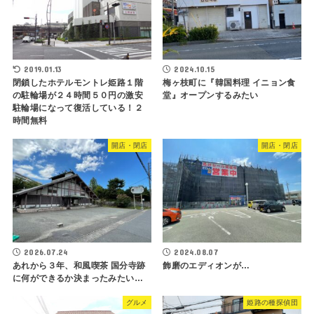
2019.01.13
2024.10.15
閉鎖したホテルモントレ姫路１階
梅ヶ枝町に『韓国料理 イニョン食
の駐輪場が２４時間５０円の激安
堂』オープンするみたい
駐輪場になって復活している！２
時間無料
開店・閉店
開店・閉店
2026.07.24
2024.08.07
あれから３年、和風喫茶 国分寺跡
飾磨のエディオンが…
に何ができるか決まったみたい…
グルメ
姫路の種探偵団