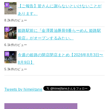
【ご報告】皆さんに謝らないといけないことが
あります。
8.2k件のビュー
姫路駅前に『金澤醤油豚骨8番らーめん 姫路駅
前店』がオープンするみたい。
6.1k件のビュー
今週の姫路の開店閉店まとめ【2026年8月3日〜
8月9日】
5.3k件のビュー
Tweets by himejitane