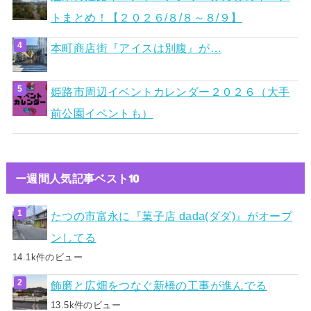
トまとめ！【２０２６/８/８～８/９】
本町商店街『アイスは別腹』が…
姫路市周辺イベントカレンダー２０２６（大手
前公園イベントも）
ー週間人気記事ベスト10
たつの市富永に『菓子店 dada(ダダ)』がオープ
ンしてる
14.1k件のビュー
飾磨と広畑をつなぐ新橋の工事が進んでる
13.5k件のビュー