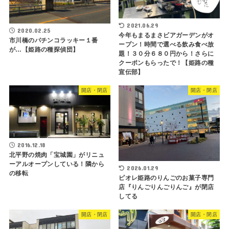
2021.06.29
2020.02.25
今年もまるまさビアガーデンがオ
市川橋のパチンコラッキー１番
ープン！時間で選べる飲み食べ放
が…【姫路の種探偵団】
題！３０分６８０円から！さらに
クーポンもらったで！【姫路の種
宣伝部】
開店・閉店
開店・閉店
2016.12.18
北平野の焼肉「宝城園」がリニュ
ーアルオープンしている！隣から
2026.01.29
の移転
ピオレ姫路のりんごのお菓子専門
店『りんごりんごりんご』が閉店
してる
開店・閉店
開店・閉店