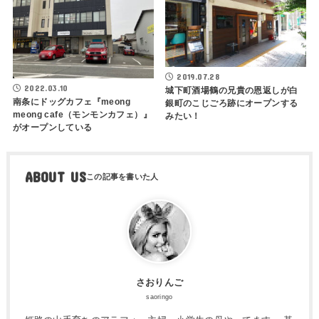
2019.07.28
2022.03.10
城下町酒場鶴の兄貴の恩返しが白
南条にドッグカフェ『meong
銀町のこじごろ跡にオープンする
meong cafe（モンモンカフェ）』
みたい！
がオープンしている
ABOUT US
さおりんご
saoringo