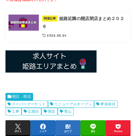
姫路近隣の開店閉店まとめ２０２
関連記事
６
2026.08.04
開店・閉店
スーパーマーケット
リニューアルオープン
夢前校区
工事
広畑区
開店
青山
ポスト
シェア
はてブ
送る
Pocket