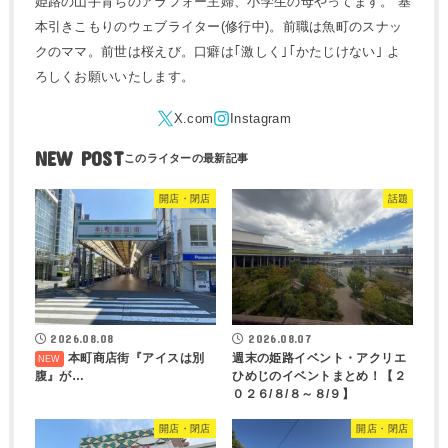
姫路の山手育ちのアラフォー主婦、小学生の母やってます。 基
本引きこもりのウェブライター(修行中)。前職は魚町のスナッ
クのママ。前世は桜えび。口癖は｢激しく｣｢かたじけない｣ よ
ろしくお願いいたします。
NEW POST
開店・閉店
話題
2026.08.08
2026.08.07
本町商店街『アイスは別
週末の姫路イベント・アクリエ
腹』が…
ひめじのイベントまとめ！【２
０２６/８/８～８/９】
開店・閉店
開店・閉店