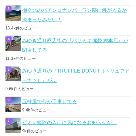
御立北のパチンコナンバーワン跡に何が入るか
決まったみたい！
13.4k件のビュー
みゆき通り商店街の『パリミキ 姫路総本店』が
閉店してる
11.3k件のビュー
みゆき通りの『TRUFFLE DONUT（トリュフド
ーナツ）』が…
9.6k件のビュー
五軒屋で何か工事してる
9.4k件のビュー
ピオレ姫路の入口に気になるお知らせが…
9k件のビュー