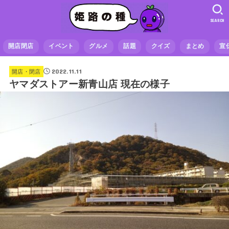
SEARCH
開店閉店
イベント
グルメ
話題
クイズ
まとめ
宣
2022.11.11
開店・閉店
ヤマダストアー新青山店 現在の様子