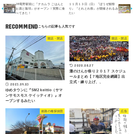
JR竜野駅前に『ナカムラ ごはんと
１１月１３日（日）『ぼうぜ鯖祭
お酒と珈琲』がオープン！実際に食
り』『とれとれ祭』が開催されるみ
べてきた！
たい
RECOMMEND
開店・閉店
開店・閉店
2020.08.27
灘のけんか祭り２０１７ スケジュ
ールまとめ【７地区完全網羅】出
立式・練り上げ、、
2023.09.03
ゆめタウンに『SM2 keittio（サマ
ンサモスモス ケイッティオ）』オ
ープンするみたい
姫路の種探偵団
広告