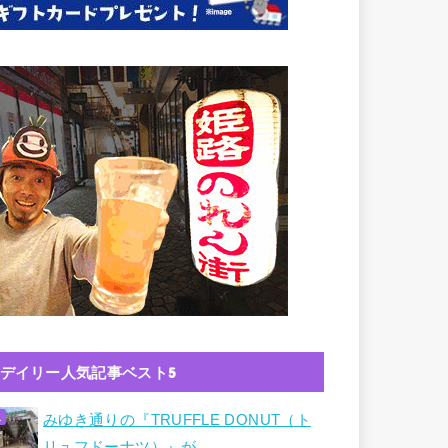
デイリー人気記事ベスト5
みゆき通りの『TRUFFLE DONUT（ト
リュフドーナツ）』が…