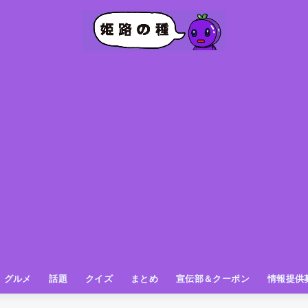
グルメ
話題
クイズ
まとめ
宣伝部＆クーポン
情報提供
グルメ（パン屋さん）
グルメ（カフェ）
グルメ（スイーツ
グルメ（ランチ
グルメ（ワンコイン
グルメ（ラーメン・餃子・中華
グルメ（うどん・そば・和食
グルメ（粉物
グルメ（お肉
グルメ（魚
グルメ（鳥料理
グルメ（呑み屋さん
グルメ（おやつ
街の動き
ニュース
スポーツ
テレビ
フォト
お役立ち情報
お知らせ
おしらせ
動物
姫路の種お得情報
企画
今日の姫路城
きになるもの
ヒメジマン
謎
姫路の種応援団
姫路の種探偵団
クイズ
著名人
ブドウRC
一万人の似顔絵を描く伝説
公園
観光＆お出かけ