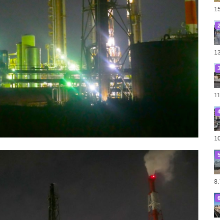
1
1
1
1
8