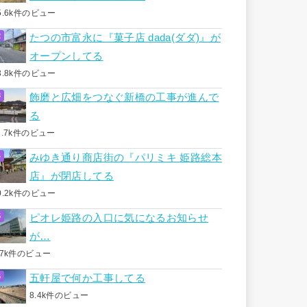
5.6k件のビュー
たつの市富永に『菓子店 dada(ダダ)』が
オープンしてる
3.8k件のビュー
飾磨と広畑をつなぐ新橋の工事が進んで
る
1.7k件のビュー
みゆき通り商店街の『パリミキ 姫路総本
店』が閉店してる
0.2k件のビュー
ピオレ姫路の入口に気になるお知らせ
が…
.7k件のビュー
五軒屋で何か工事してる
8.4k件のビュー