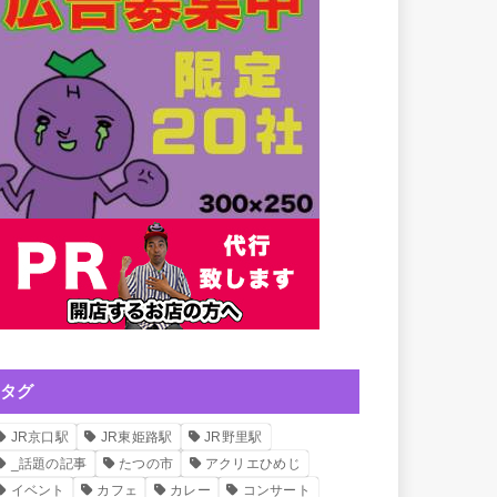
タグ
JR京口駅
JR東姫路駅
JR野里駅
_話題の記事
たつの市
アクリエひめじ
イベント
カフェ
カレー
コンサート