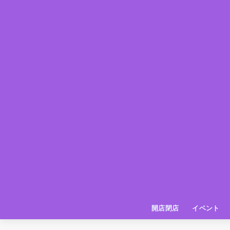
開店閉店
イベント
姫路の種探偵団
イベント
いってきた
お店紹介