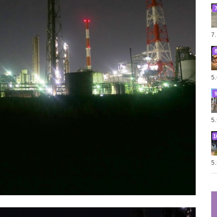
7
5
5
5