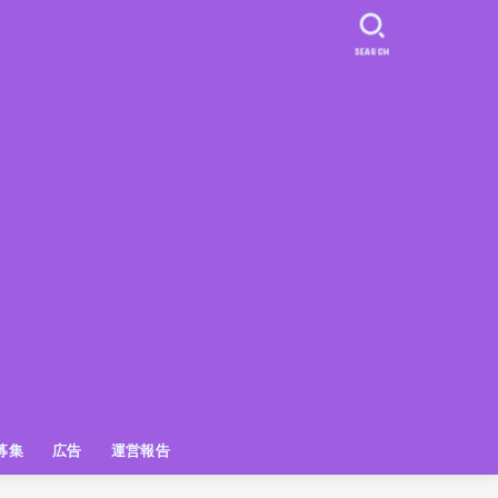
SEARCH
募集
広告
運営報告
PR
クーポン
広告掲載について
【広告掲載】姫路の種インスタプ
ビュースポット
お土産
おでかけ
アクセス解析
メディア出演情報
姫路の種グッズ