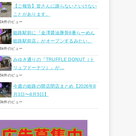
【ご報告】皆さんに謝らないといけない
ことがあります。
.1k件のビュー
姫路駅前に『金澤醤油豚骨8番らーめん
姫路駅前店』がオープンするみたい。
.6k件のビュー
みゆき通りの『TRUFFLE DONUT（ト
リュフドーナツ）』が…
.5k件のビュー
今週の姫路の開店閉店まとめ【2026年8
月3日〜8月9日】
.3k件のビュー