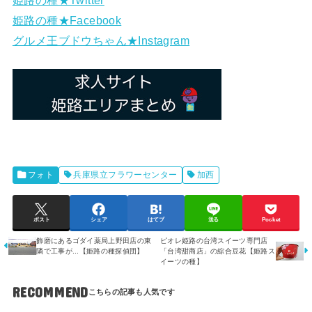
姫路の種★Twitter
姫路の種★Facebook
グルメ王ブドウちゃん★Instagram
フォト
兵庫県立フラワーセンター
加西
ポスト
シェア
はてブ
送る
Pocket
飾磨にあるゴダイ薬局上野田店の東
ピオレ姫路の台湾スイーツ専門店
隣で工事が...【姫路の種探偵団】
「台湾甜商店」の綜合豆花【姫路ス
イーツの種】
RECOMMEND