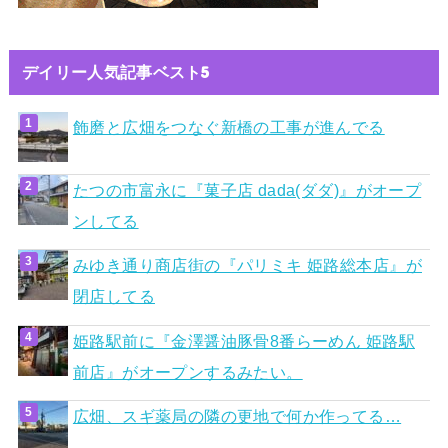
デイリー人気記事ベスト5
飾磨と広畑をつなぐ新橋の工事が進んでる
たつの市富永に『菓子店 dada(ダダ)』がオープ
ンしてる
みゆき通り商店街の『パリミキ 姫路総本店』が
閉店してる
姫路駅前に『金澤醤油豚骨8番らーめん 姫路駅
前店』がオープンするみたい。
広畑、スギ薬局の隣の更地で何か作ってる…