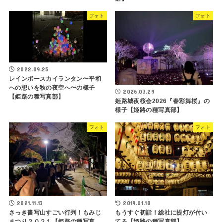
フォト
フォト
2022.09.25
レインボースカイランタン〜平和
への想いを秋の夜空へ〜の様子
2026.03.29
【姫路の種写真部】
姫路城夜桜会2026『春彩舞桜』の
様子【姫路の種写真部】
フォト
フォト
2021.11.13
2019.01.10
さっき書写山すごい行列！もみじ
もうすぐ初詣！総社に提灯が付い
まつり２０２１【姫路の種写真
てる【姫路の種写真部】