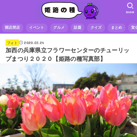
SEARCH
開店閉店
イベント
グルメ
話題
クイズ
まとめ
宣
2020.03.24
フォト
加西の兵庫県立フラワーセンターのチューリッ
プまつり２０２０【姫路の種写真部】