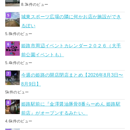
8.3k件のビュー
城東スポーツ広場の隣に何かお店か施設ができ
るぽい
5.8k件のビュー
姫路市周辺イベントカレンダー２０２６（大手
前公園イベントも）
5.4k件のビュー
今週の姫路の開店閉店まとめ【2026年8月3日〜
8月9日】
5k件のビュー
姫路駅前に『金澤醤油豚骨8番らーめん 姫路駅
前店』がオープンするみたい。
4.6k件のビュー