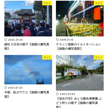
フォト
フォト
2023.01.03
2019.01.10
総社３日目の様子【姫路の種写真
テラッソ姫路のイルミネーション
部】
【姫路の種写真部】
フォト
フォト
2021.07.01
今朝、虹がでてた【姫路の種写真
2024.09.02
部】
【加古川市】みとろ観光果樹園 ぶ
どう狩りの様子【姫路の種写真
部】