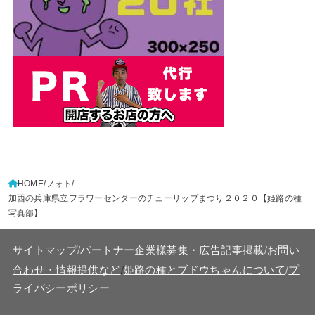
HOME
フォト
加西の兵庫県立フラワーセンターのチューリップまつり２０２０【姫路の種
写真部】
サイトマップ
/
パートナー企業様募集・広告記事掲載
/
お問い
/
合わせ・情報提供など
姫路の種とブドウちゃんについて
/
プ
ライバシーポリシー