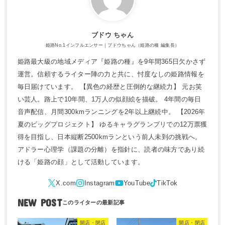
ブドウ ちゃん
姫路No.1インフルエンサー｜ブドウちゃん（姫路の種 編集長）
姫路最大級の地域メディア『姫路の種』を9年間365日欠かさず
運営。信頼するライター陣の力と共に、忖度なしの姫路情報を
毎日届けています。 【異色の経歴と圧倒的な継続力】 元お笑
い芸人。路上で10年間、1万人の似顔絵を描破。 4年間の毎日
音声配信、月間300kmランニングを2年以上継続中。 【2026年
夏のビッグプロジェクト】 ゆるキャラグランプリでの12万票獲
得を目指し、日本縦断2500kmランという前人未到の挑戦へ。
アドラー心理学（課題の分離）を指針に、読者の味方であり続
ける「姫路の顔」として活動しています。
NEW POST
開店・閉店
開店・閉店