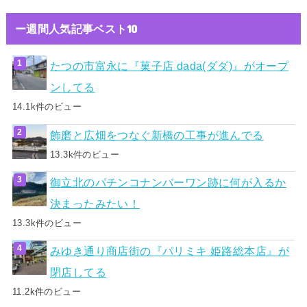
ー週間人気記事ベスト10
たつの市富永に『菓子店 dada(ダダ)』がオープ
ンしてる
14.1k件のビュー
飾磨と広畑をつなぐ新橋の工事が進んでる
13.3k件のビュー
御立北のパチンコナンバーワン跡に何が入るか
決まったみたい！
13.3k件のビュー
みゆき通り商店街の『パリミキ 姫路総本店』が
閉店してる
11.2k件のビュー