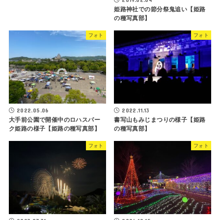
姫路神社での節分祭鬼追い【姫路
の種写真部】
フォト
フォト
2022.05.06
2022.11.13
大手前公園で開催中のロハスパー
書写山もみじまつりの様子【姫路
ク姫路の様子【姫路の種写真部】
の種写真部】
フォト
フォト