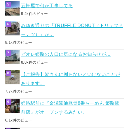
五軒屋で何か工事してる
9.4k件のビュー
みゆき通りの『TRUFFLE DONUT（トリュフド
ーナツ）』が…
9.1k件のビュー
ピオレ姫路の入口に気になるお知らせが…
8.8k件のビュー
【ご報告】皆さんに謝らないといけないことが
あります。
7.7k件のビュー
姫路駅前に『金澤醤油豚骨8番らーめん 姫路駅
前店』がオープンするみたい。
6.1k件のビュー