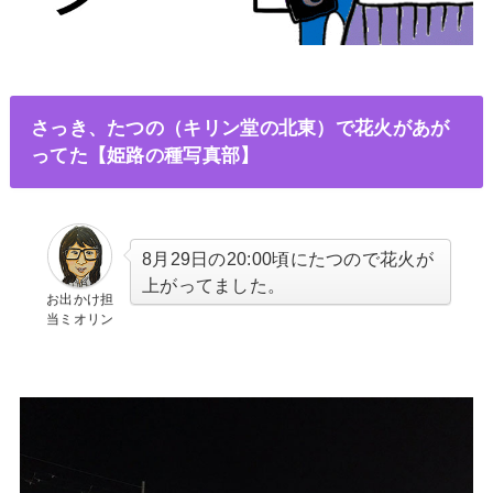
さっき、たつの（キリン堂の北東）で花火があが
ってた【姫路の種写真部】
8月29日の20:00頃にたつので花火が
上がってました。
お出かけ担
当ミオリン