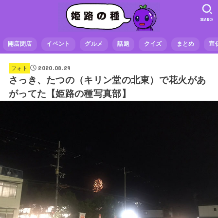
SEARCH
開店閉店
イベント
グルメ
話題
クイズ
まとめ
宣
2020.08.29
フォト
さっき、たつの（キリン堂の北東）で花火があ
がってた【姫路の種写真部】