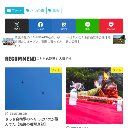
フォト
たつの市
花火
ポスト
シェア
はてブ
送る
Pocket
洋菓子屋の「SHINSAKU心作」が
○○はダメな！名古山広場公園【姫
市川台にオープン！実際に買ってみ
路の公園】
た！
RECOMMEND
フォト
フォト
2023.10.30
さっき自衛隊のヘリっぽいのが飛
んでた【姫路の種写真部】
2019.02.04