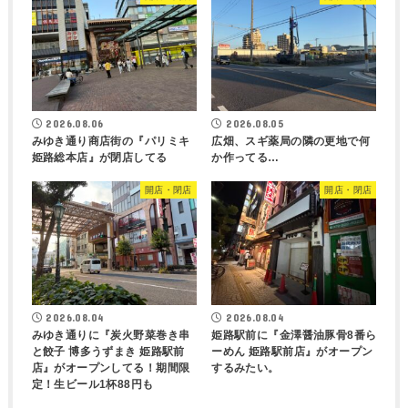
2026.08.06
2026.08.05
みゆき通り商店街の『パリミキ
広畑、スギ薬局の隣の更地で何
姫路総本店』が閉店してる
か作ってる…
開店・閉店
開店・閉店
2026.08.04
2026.08.04
みゆき通りに『炭火野菜巻き串
姫路駅前に『金澤醤油豚骨8番ら
と餃子 博多うずまき 姫路駅前
ーめん 姫路駅前店』がオープン
店』がオープンしてる！期間限
するみたい。
定！生ビール1杯88円も