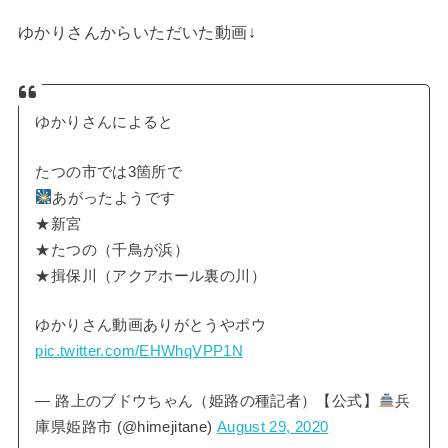
ゆかりさんからいただいた動画↓
ゆかりさんによると
たつの市では3箇所で
あがったようです
★新宮
★たつの（千鳥が浜）
★揖保川（アクアホール裏の川）
ゆかりさん動画ありがとうやポウ
pic.twitter.com/EHWhqVPP1N
— 路上のブドウちゃん（姫路の種記者）【公式】
兵
庫県姫路市 (@himejitane)
August 29, 2020