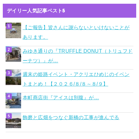
デイリー人気記事ベスト5
【ご報告】皆さんに謝らないといけないことが
あります。
みゆき通りの『TRUFFLE DONUT（トリュフド
ーナツ）』が…
週末の姫路イベント・アクリエひめじのイベン
トまとめ！【２０２６/８/８～８/９】
本町商店街『アイスは別腹』が…
飾磨と広畑をつなぐ新橋の工事が進んでる