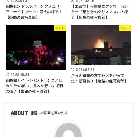
2023.07.31
2024.12.15
姫路セントラルパーク アクエリ
【加西市】兵庫県立フラワーセン
ア・ナイトプール・花火の様子！
ター『花と光のクリスマス』の様
【姫路の種写真部】
子【姫路の種写真部】
フォト
フォト
2021.08.22
2022.10.25
さっき四郷の方で花火あがって
姫路城ナイトイベント『シロノヒ
た！動画あり【姫路の種写真部】
カリ 千の願い、月への想い』初日
の様子【姫路の種写真部】
ABOUT US