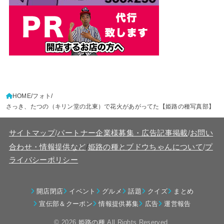
HOME
フォト
さっき、たつの（キリン堂の北東）で花火があがってた【姫路の種写真部】
サイトマップ
/
パートナー企業様募集・広告記事掲載
/
お問い
/
合わせ・情報提供など
姫路の種とブドウちゃんについて
/
プ
ライバシーポリシー
開店閉店
イベント
グルメ
話題
クイズ
まとめ
宣伝部＆クーポン
情報提供募集
広告
運営報告
© 2026
姫路の種
All Rights Reserved.