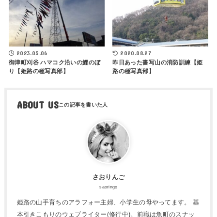
2023.05.06
2020.08.27
御津町刈谷 ハマコク沿いの鯉のぼ
昨日あった書写山の消防訓練【姫
り【姫路の種写真部】
路の種写真部】
ABOUT US
さおりんご
saoringo
姫路の山手育ちのアラフォー主婦、小学生の母やってます。 基
本引きこもりのウェブライター(修行中)。前職は魚町のスナッ