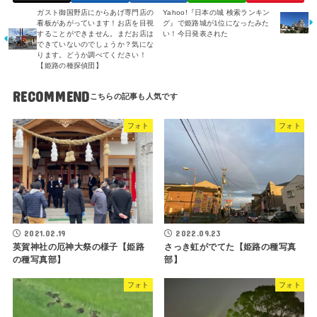
ガスト御国野店にからあげ専門店の
Yahoo!『日本の城 検索ランキン
看板があがっています！お店を目視
グ』で姫路城が1位になったみた
することができません。まだお店は
い！今日発表された
できていないのでしょうか？気にな
ります。どうか調べてください！
【姫路の種探偵団】
RECOMMEND
フォト
フォト
2021.02.19
2022.09.23
英賀神社の厄神大祭の様子【姫路
さっき虹がでてた【姫路の種写真
の種写真部】
部】
フォト
フォト