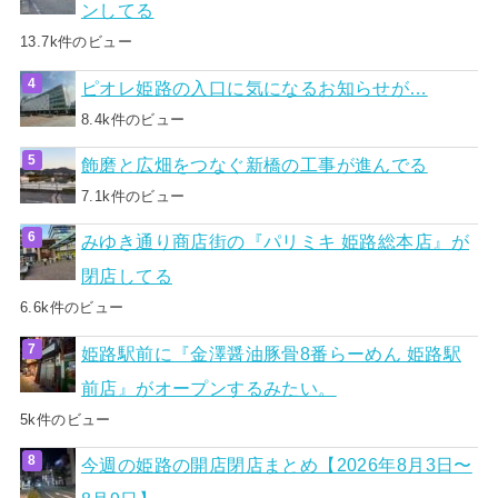
ンしてる
13.7k件のビュー
ピオレ姫路の入口に気になるお知らせが…
8.4k件のビュー
飾磨と広畑をつなぐ新橋の工事が進んでる
7.1k件のビュー
みゆき通り商店街の『パリミキ 姫路総本店』が
閉店してる
6.6k件のビュー
姫路駅前に『金澤醤油豚骨8番らーめん 姫路駅
前店』がオープンするみたい。
5k件のビュー
今週の姫路の開店閉店まとめ【2026年8月3日〜