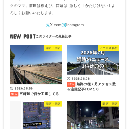
クのママ。前世は桜えび。口癖は｢激しく｣｢かたじけない｣ よ
ろしくお願いいたします。
NEW POST
開店・閉店
アクセス解析
2026.08.06
姫路の種７月アクセス数
2026.08.06
＆注目記事TOP１０
五軒屋で何か工事してる
開店・閉店
開店・閉店