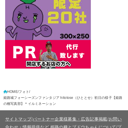
HOME
フォト
姫路城フォーシーズンファンタジア hitotose（ひととせ）初日の様子【姫路
の種写真部】＊イルミネーション
サイトマップ
/
パートナー企業様募集・広告記事掲載
/
お問い
/
合わせ・情報提供など
姫路の種とブドウちゃんについて
/
プ