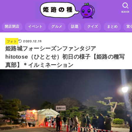
SEARCH
開店閉店
イベント
グルメ
話題
クイズ
まとめ
宣
2020.12.19
フォト
姫路城フォーシーズンファンタジア
hitotose（ひととせ）初日の様子【姫路の種写
真部】＊イルミネーション