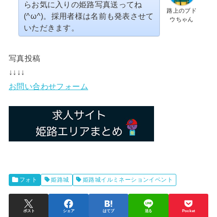
らお気に入りの姫路写真送ってね
路上のブド
(^ω^)。採用者様は名前も発表させて
ウちゃん
いただきます。
写真投稿
↓↓↓↓
お問い合わせフォーム
フォト
姫路城
姫路城イルミネーションイベント
ポスト
シェア
はてブ
送る
Pocket