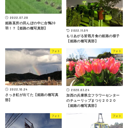
2022.07.28
姫路某所の田んぼの中に合鴨20
羽！？【姫路の種写真部】
2022.11.09
もりあがる皆既月食の姫路の様子
【姫路の種写真部】
フォト
フォト
2022.10.24
2020.03.24
さっき虹が出てた【姫路の種写真
加西の兵庫県立フラワーセンター
部】
のチューリップまつり２０２０
【姫路の種写真部】
フォト
フォト