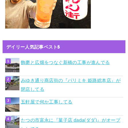
デイリー人気記事ベスト5
飾磨と広畑をつなぐ新橋の工事が進んでる
みゆき通り商店街の『パリミキ 姫路総本店』が
閉店してる
五軒屋で何か工事してる
たつの市富永に『菓子店 dada(ダダ)』がオープ