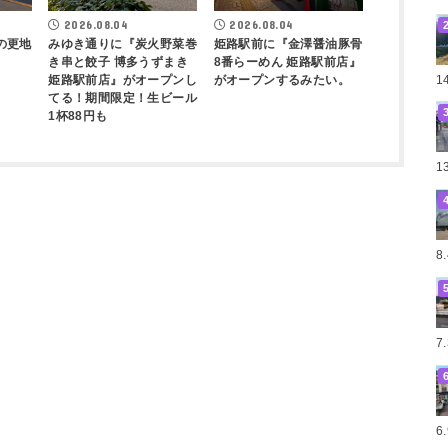
2026.08.04
2026.08.04
の更地
みゆき通りに『炭火野菜巻
姫路駅前に『金澤醤油豚骨
き串と餃子 博多うずまき
8番らーめん 姫路駅前店』
1
姫路駅前店』がオープンし
がオープンするみたい。
てる！期間限定！生ビール
1杯88円も
1
8
7
6