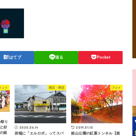
はてブ
送る
Pocket
ベント
開店・閉店
フォト
の祭り
と好
2020.06.14
2019.01.10
の姫
岩端に「エルロボ」ってスパ
姫山公園の紅葉トンネル【姫