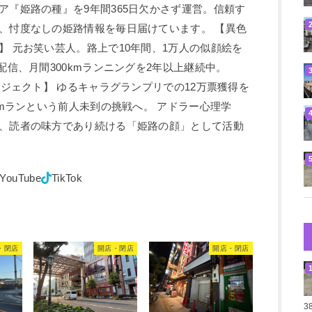
ア『姫路の種』を9年間365日欠かさず運営。信頼す
、忖度なしの姫路情報を毎日届けています。 【異色
】 元お笑い芸人。路上で10年間、1万人の似顔絵を
配信、月間300kmランニングを2年以上継続中。
ロジェクト】 ゆるキャラグランプリでの12万票獲得を
kmランという前人未到の挑戦へ。 アドラー心理学
、読者の味方であり続ける「姫路の顔」として活動
・閉店
開店・閉店
開店・閉店
3