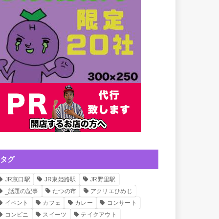
タグ
JR京口駅
JR東姫路駅
JR野里駅
_話題の記事
たつの市
アクリエひめじ
イベント
カフェ
カレー
コンサート
コンビニ
スイーツ
テイクアウト