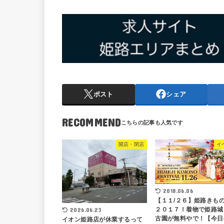
ポスト
シェア
RECOMMEND
開店・閉店
イ
2018.06.06
【１１/２６】姫路きも
２０１７！着物で姫路城
2026.06.23
古園が無料やで！【今日
イオン姫路店が休業するって