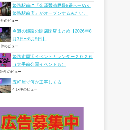
姫路駅前に『金澤醤油豚骨8番らーめん
姫路駅前店』がオープンするみたい。
k件のビュー
今週の姫路の開店閉店まとめ【2026年8
月3日〜8月9日】
k件のビュー
姫路市周辺イベントカレンダー２０２６
（大手前公園イベントも）
.6k件のビュー
五軒屋で何か工事してる
4.1k件のビュー