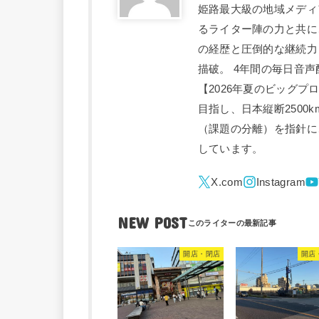
姫路最大級の地域メディ
るライター陣の力と共に
の経歴と圧倒的な継続力
描破。 4年間の毎日音声
【2026年夏のビッグプ
目指し、日本縦断2500
（課題の分離）を指針に
しています。
NEW POST
開店・閉店
開店