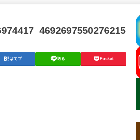
6974417_4692697550276215
はてブ
送る
Pocket