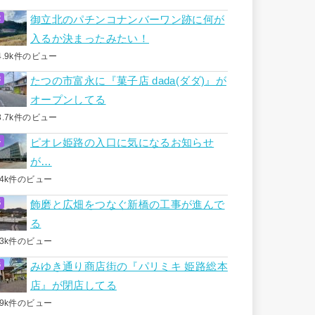
御立北のパチンコナンバーワン跡に何が
入るか決まったみたい！
4.9k件のビュー
たつの市富永に『菓子店 dada(ダダ)』が
オープンしてる
3.7k件のビュー
ピオレ姫路の入口に気になるお知らせ
が…
.4k件のビュー
飾磨と広畑をつなぐ新橋の工事が進んで
る
.3k件のビュー
みゆき通り商店街の『パリミキ 姫路総本
店』が閉店してる
.9k件のビュー