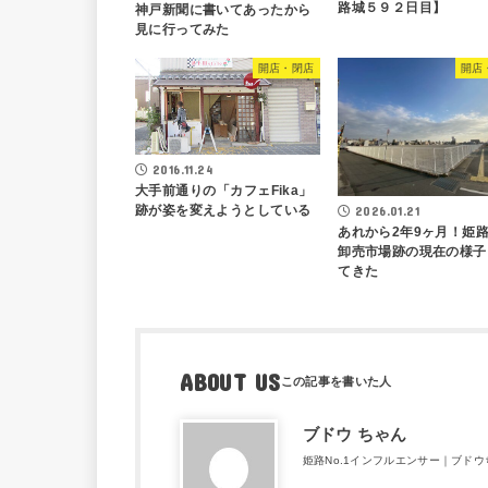
路城５９２日目】
神戸新聞に書いてあったから
見に行ってみた
開店・閉店
開店
2016.11.24
大手前通りの「カフェFika」
跡が姿を変えようとしている
2026.01.21
あれから2年9ヶ月！姫
卸売市場跡の現在の様子
てきた
ABOUT US
ブドウ ちゃん
姫路No.1インフルエンサー｜ブド