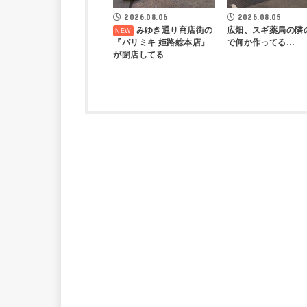
2026.08.06
2026.08.05
みゆき通り商店街の
広畑、スギ薬局の隣
『パリミキ 姫路総本店』
で何か作ってる…
が閉店してる