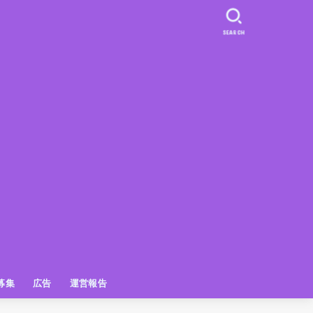
SEARCH
募集
広告
運営報告
PR
クーポン
広告掲載について
【広告掲載】姫路の種インスタプ
ビュースポット
お土産
おでかけ
アクセス解析
メディア出演情報
姫路の種グッズ