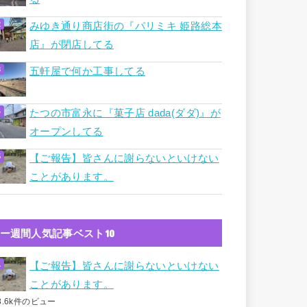
みゆき通り商店街の『パリミキ 姫路総本
店』が閉店してる
五軒屋で何か工事してる
たつの市富永に『菓子店 dada(ダダ)』が
オープンしてる
【ご報告】皆さんに謝らないといけない
ことがあります。
ー週間人気記事ベスト10
【ご報告】皆さんに謝らないといけない
ことがあります。
8.6k件のビュー