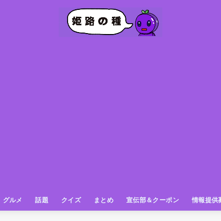
グルメ
話題
クイズ
まとめ
宣伝部＆クーポン
情報提供
グルメ（パン屋さん）
グルメ（カフェ）
グルメ（スイーツ
グルメ（ランチ
グルメ（ワンコイン
グルメ（ラーメン・餃子・中華
グルメ（うどん・そば・和食
グルメ（粉物
グルメ（お肉
グルメ（魚
グルメ（鳥料理
グルメ（呑み屋さん
グルメ（おやつ
街の動き
ニュース
スポーツ
テレビ
フォト
お役立ち情報
お知らせ
おしらせ
動物
姫路の種お得情報
企画
今日の姫路城
きになるもの
ヒメジマン
謎
姫路の種応援団
姫路の種探偵団
クイズ
著名人
ブドウRC
一万人の似顔絵を描く伝説
公園
観光＆お出かけ