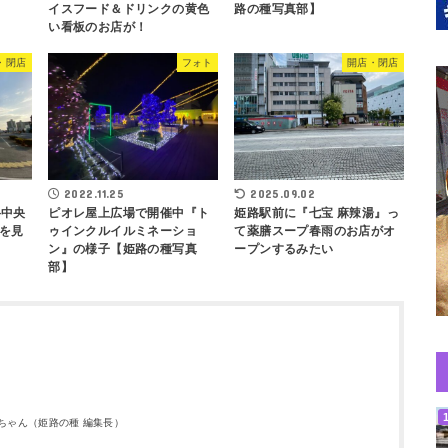
イスフード＆ドリンクの黄色
路の種写真部】
い看板のお店が！
・閉店
フォト
開店・閉店
2022.11.25
2025.09.02
路中央
ピオレ屋上広場で開催中『ト
姫路駅前に『七宝 麻辣湯』っ
を見
ゥインクルイルミネーショ
て薬膳スープ春雨のお店がオ
ン』の様子【姫路の種写真
ープンするみたい
部】
ウちゃん（姫路の種 編集長）