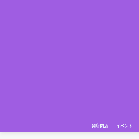
開店閉店
イベント
姫路の種探偵団
イベント
いってきた
お店紹介