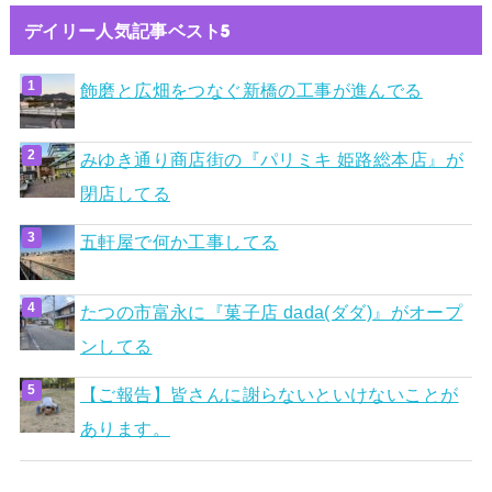
デイリー人気記事ベスト5
飾磨と広畑をつなぐ新橋の工事が進んでる
みゆき通り商店街の『パリミキ 姫路総本店』が
閉店してる
五軒屋で何か工事してる
たつの市富永に『菓子店 dada(ダダ)』がオープ
ンしてる
【ご報告】皆さんに謝らないといけないことが
あります。