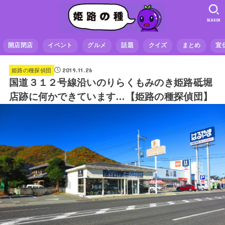
SEARCH
開店閉店
イベント
グルメ
話題
クイズ
まとめ
宣
2019.11.26
姫路の種探偵団
国道３１２号線沿いのりらくもみのき姫路砥堀
店跡に何かできています…【姫路の種探偵団】