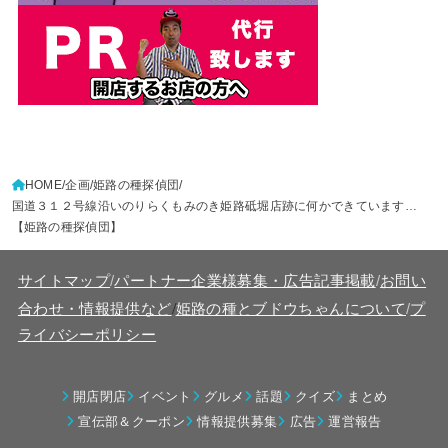
HOME
企画
姫路の種探偵団
国道３１２号線沿いのりらくもみのき姫路砥堀店跡に何かできています…
【姫路の種探偵団】
サイトマップ
/
パートナー企業様募集・広告記事掲載
/
お問い
/
合わせ・情報提供など
姫路の種とブドウちゃんについて
/
プ
ライバシーポリシー
開店閉店
イベント
グルメ
話題
クイズ
まとめ
宣伝部＆クーポン
情報提供募集
広告
運営報告