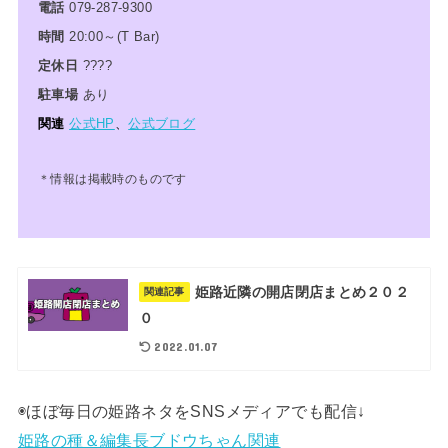
電話
079-287-9300
時間
20:00～(T Bar)
定休日
????
駐車場
あり
関連
公式HP
、
公式ブログ
＊情報は掲載時のものです
姫路近隣の開店閉店まとめ２０２
関連記事
０
2022.01.07
◉ほぼ毎日の姫路ネタをSNSメディアでも配信↓
姫路の種＆編集長ブドウちゃん関連