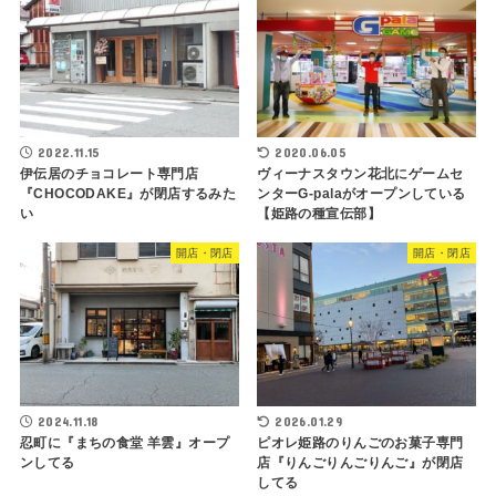
2022.11.15
2020.06.05
伊伝居のチョコレート専門店
ヴィーナスタウン花北にゲームセ
『CHOCODAKE』が閉店するみた
ンターG-palaがオープンしている
い
【姫路の種宣伝部】
開店・閉店
開店・閉店
2024.11.18
2026.01.29
忍町に『まちの食堂 羊雲』オープ
ピオレ姫路のりんごのお菓子専門
ンしてる
店『りんごりんごりんご』が閉店
してる