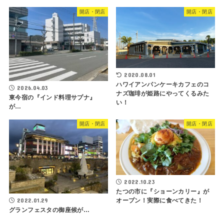
開店・閉店
開店・閉店
2020.08.01
ハワイアンパンケーキカフェのコ
2026.04.03
ナズ珈琲が姫路にやってくるみた
東今宿の『インド料理サプナ』
い！
が…
開店・閉店
開店・閉店
2022.10.23
たつの市に『ショーンカリー』が
2022.01.29
オープン！実際に食べてきた！
グランフェスタの御座候が…