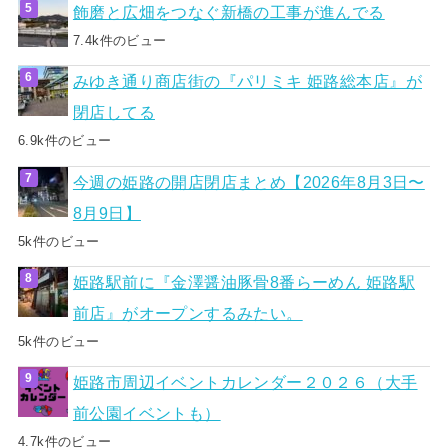
飾磨と広畑をつなぐ新橋の工事が進んでる
7.4k件のビュー
みゆき通り商店街の『パリミキ 姫路総本店』が
閉店してる
6.9k件のビュー
今週の姫路の開店閉店まとめ【2026年8月3日〜
8月9日】
5k件のビュー
姫路駅前に『金澤醤油豚骨8番らーめん 姫路駅
前店』がオープンするみたい。
5k件のビュー
姫路市周辺イベントカレンダー２０２６（大手
前公園イベントも）
4.7k件のビュー