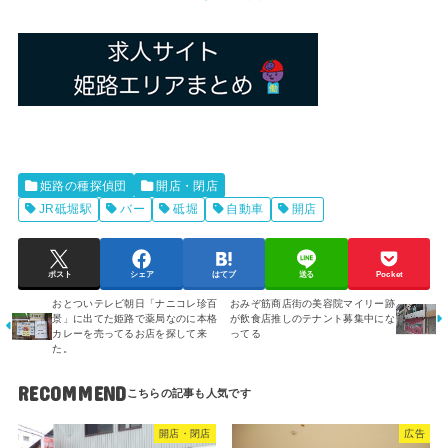
姫路の種探偵団
開店・閉店
JR砥堀駅
バー
砥堀
自動車
開店
ポスト
シェア
はてブ
送る
Pocket
おとついテレビ朝日「ナニコレ珍百
おみぞ筋商店街の美容院マイリー跡
景」に出てた姫路で薬局なのに本格
が飲食店推しのテナント募集中にな
カレーを売ってるお店を探して来
ってる
た。
RECOMMEND
開店・閉店
広告