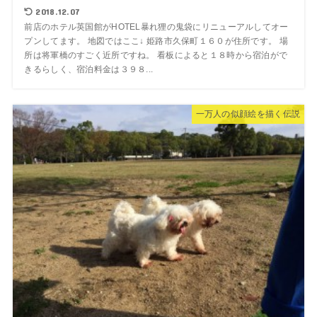
2018.12.07
前店のホテル英国館がHOTEL暴れ狸の鬼袋にリニューアルしてオー
プンしてます。 地図ではここ↓ 姫路市久保町１６０が住所です。 場
所は将軍橋のすごく近所ですね。 看板によると１８時から宿泊がで
きるらしく、宿泊料金は３９８...
一万人の似顔絵を描く伝説