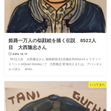
姫路一万人の似顔絵を描く伝説 8522人
目 大西隆志さん
2015.12.17
8522人目 大西隆志さん 姫路駅前北3店舗合同Xmasチャリティー
イベントinQuiet Holidaにて 大西隆志 変体詩人または、アバンギャ
ルド詩人 &nbs...
いってきた