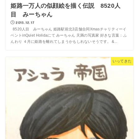
姫路一万人の似顔絵を描く伝説 8520人
目 みーちゃん
2015.12.17
8520人目 みーちゃん 姫路駅前北3店舗合同Xmasチャリティーイ
ベントinQuiet Holidaにて みーちゃん 天満の写真家 好きな言葉：ふ
んわり ４月に姫路を離れてしまうかもしれないそうです。 &...
いってきた