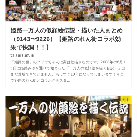
姫路一万人の似顔絵伝説・描いた人まとめ
（9143〜9226）【姫路のれん街コラボ効
果で快調！！】
2017.07.15
「姫路の種」のブドウちゃんは実は絵描きなのです。2008年の8月1
5日に姫路みゆき通りで始まった「一万人の似顔絵を描く伝説！」は
まだ達成できていません。もうすぐ10年になってしまいます！そこ
で姫路のれん街とコラボ企画スタ...
ヒト