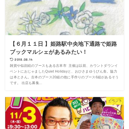
【６月１１日 】姫路駅中央地下通路で姫路
ブックマルシェがあるみたい！
2018.08.14
雑貨や似顔絵のブースもある古本市 主催は以前、カウントダウンイ
ベントにおじゃましたQuiet Holidayと、おひさまゆうびん舎。協力
は本とさん。古本のブース20組の他に手作りのブース6組があるそう
です。 出店も募集...
イベント