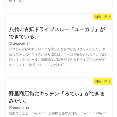
運行！乗...
開店・閉店
八代に古紙ドライブスルー『ユーカリ』が
できている。
2020.09.17
いつからかは不明、前ここを通ったときのはありませんでした。生
活に欠かせないゴミの分別処理にはいつも頭を悩まされます。 八代
町には、ダンボール、新聞紙など回収ができるドライブスルーがで
きています。 地図ではここ↓ 八代本町...
開店・閉店
野里商店街にキッチン『ろてぃ』ができる
みたい。
2016.01.14
地図ではここ↓ [map addr=”兵庫県姫路市大野町60” width=”600px” h