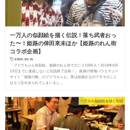
一万人の似顔絵を描く伝説！落ち武者おっ
た〜！姫路の倖田來未ほか【姫路のれん街
コラボ企画】
2025.04.16
「ブドウちゃん似顔絵、姫路のれん街でのこり1000人！2018年8月
15日までに達成しないと伝説終了企画！」 姫路の情報バラエテュー
サイト「姫路の種」のブドウちゃん、実は絵描きなのですそのこと
はもう忘れ去られてしまいまし...
一万人の似顔絵を描く伝説