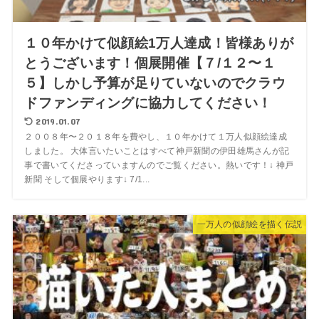
１０年かけて似顔絵1万人達成！皆様ありが
とうございます！個展開催【７/１２〜１
５】しかし予算が足りていないのでクラウ
ドファンディングに協力してください！
2019.01.07
２００８年〜２０１８年を費やし、１０年かけて１万人似顔絵達成
しました。 大体言いたいことはすべて神戸新聞の伊田雄馬さんが記
事で書いてくださっていますんのでご覧ください。熱いです！↓ 神戸
新聞 そして個展やります↓ 7/1...
一万人の似顔絵を描く伝説