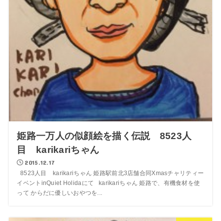
姫路一万人の似顔絵を描く伝説 8523人
目 karikariちゃん
2015.12.17
8523人目 karikariちゃん 姫路駅前北3店舗合同Xmasチャリティー
イベントinQuiet Holidaにて karikariちゃん 姫路で、有機食材を使
って からだに優しいおやつを...