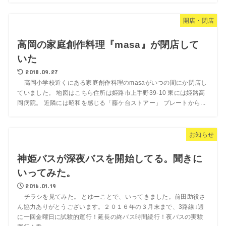
開店・閉店
高岡の家庭創作料理『masa』が閉店して
いた
2018.09.27
高岡小学校近くにある家庭創作料理のmasaがいつの間にか閉店し
ていました。 地図はこちら住所は姫路市上手野39-10 東には姫路高
岡病院。 近隣には昭和を感じる「藤ケ台ストアー」 プレートから...
お知らせ
神姫バスが深夜バスを開始してる。聞きに
いってみた。
2016.01.19
チラシを見てみた。 とゆーことで、いってきました。前田助役さ
ん協力ありがとうございます。２０１６年の３月末まで、3路線↓週
に一回金曜日に試験的運行！延長の終バス時間続行！夜バスの実験