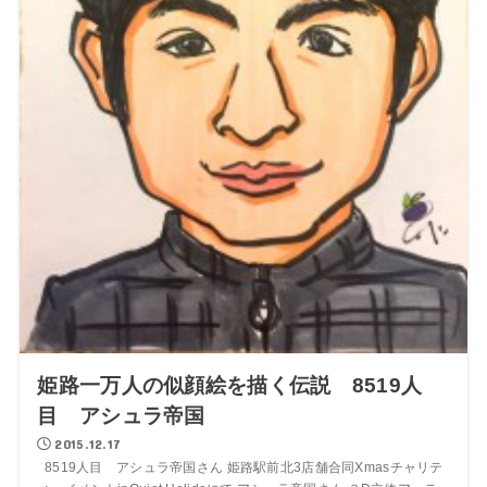
姫路一万人の似顔絵を描く伝説 8519人
目 アシュラ帝国
2015.12.17
8519人目 アシュラ帝国さん 姫路駅前北3店舗合同Xmasチャリテ