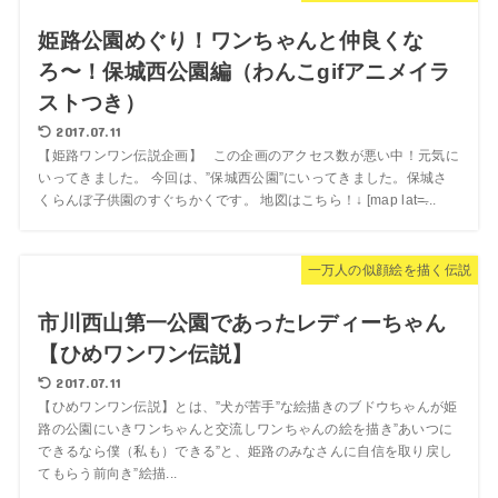
姫路公園めぐり！ワンちゃんと仲良くな
ろ〜！保城西公園編（わんこgifアニメイラ
ストつき）
2017.07.11
【姫路ワンワン伝説企画】 この企画のアクセス数が悪い中！元気に
いってきました。 今回は、”保城西公園”にいってきました。保城さ
くらんぼ子供園のすぐちかくです。 地図はこちら！↓ [map lat=̶...
一万人の似顔絵を描く伝説
市川西山第一公園であったレディーちゃん
【ひめワンワン伝説】
2017.07.11
【ひめワンワン伝説】とは、”犬が苦手”な絵描きのブドウちゃんが姫
路の公園にいきワンちゃんと交流しワンちゃんの絵を描き”あいつに
できるなら僕（私も）できる”と、姫路のみなさんに自信を取り戻し
てもらう前向き”絵描...