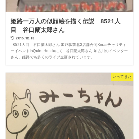
姫路一万人の似顔絵を描く伝説 8521人
目 谷口蘭太郎さん
2015.12.18
8521人目 谷口蘭太郎さん 姫路駅前北3店舗合同Xmasチャリティ
ーイベントinQuiet Holidaにて 谷口蘭太郎さん 加古川のイベンター
さん、姫路でも多くのライブ企画されています。 ...
いってきた