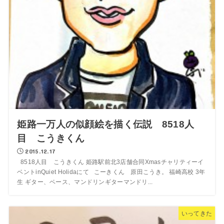
姫路一万人の似顔絵を描く伝説 8518人
目 こうきくん
2015.12.17
8518人目 こうきくん 姫路駅前北3店舗合同Xmasチャリティーイ
ベントinQuiet Holidaにて こーきくん 原田こうき。 福崎高校 3年
生 ギター、ベース、マンドリンギターマンドリ...
いってきた