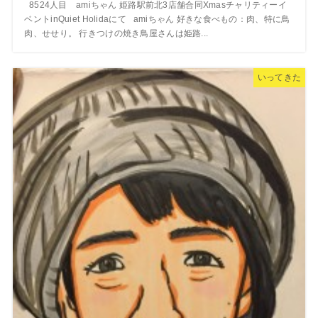
8524人目 amiちゃん 姫路駅前北3店舗合同Xmasチャリティーイ
ベントinQuiet Holidaにて amiちゃん 好きな食べもの：肉、特に鳥
肉、せせり。 行きつけの焼き鳥屋さんは姫路...
いってきた