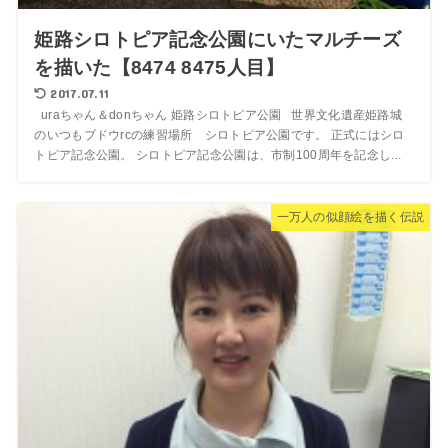
姫路シロトピア記念公園にいたマルチーズ
を描いた【8474 8475人目】
2017.07.11
uraちゃん＆donちゃん 姫路シロトピア公園 世界文化遺産姫路城
のいつもブドウrcの練習場所 シロトピア公園です。 正式にはシロ
トピア記念公園。 シロトピア記念公園は、市制100周年を記念し...
一万人の似顔絵を描く伝説