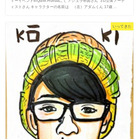
ィーイベントinQuiet Holidaにて アシュラ帝国さん ３D立体アーテ
ィストさん キャラクターの名前は （左）アダムくん 17歳 ...
いってきた