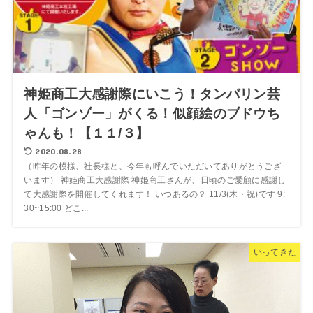
神姫商工大感謝際にいこう！タンバリン芸
人「ゴンゾー」がくる！似顔絵のブドウち
ゃんも！【１１/３】
2020.08.28
（昨年の模様、社長様と、今年も呼んでいただいてありがとうござ
います） 神姫商工大感謝際 神姫商工さんが、日頃のご愛顧に感謝し
て大感謝際を開催してくれます！ いつあるの？ 11/3(木・祝)です 9:
30~15:00 どこ...
いってきた