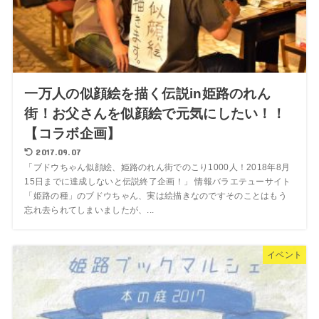
一万人の似顔絵を描く伝説in姫路のれん
街！お父さんを似顔絵で元気にしたい！！
【コラボ企画】
2017.09.07
「ブドウちゃん似顔絵、姫路のれん街でのこり1000人！2018年8月
15日までに達成しないと伝説終了企画！」 情報バラエテューサイト
「姫路の種」のブドウちゃん、実は絵描きなのですそのことはもう
忘れ去られてしまいましたが、...
イベント