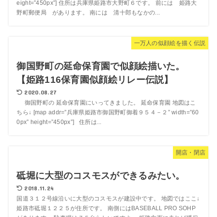
eight=”450px”] 住所は兵庫県姫路市大野町６です。 前には 姫路大
野町郵便局 があります。 南には 清十郎もなかの...
一万人の似顔絵を描く伝説
御国野町の延命保育園で似顔絵描いた。
【姫路116保育園似顔絵リレー伝説】
2020.08.27
御国野町の 延命保育園にいってきました。 延命保育園 地図はこ
ちら↓ [map addr=”兵庫県姫路市御国野町御着９５４－２” width=”60
0px” height=”450px”] 住所は...
開店・閉店
砥堀に大型のコスモスができるみたい。
2018.11.24
国道３１２号線沿いに大型のコスモスが建設中です。 地図ではここ↓
姫路市砥堀１２２５が住所です。 南側にはBASEBALL PRO SOHP