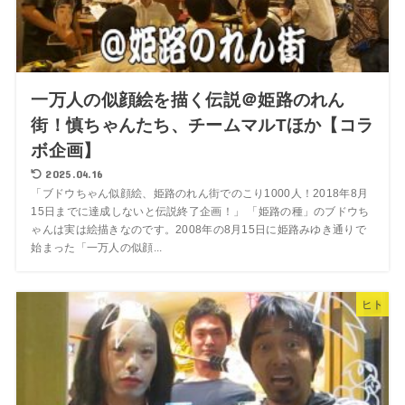
一万人の似顔絵を描く伝説＠姫路のれん
街！慎ちゃんたち、チームマルTほか【コラ
ボ企画】
2025.04.16
「ブドウちゃん似顔絵、姫路のれん街でのこり1000人！2018年8月
15日までに達成しないと伝説終了企画！」 「姫路の種」のブドウち
ゃんは実は絵描きなのです。2008年の8月15日に姫路みゆき通りで
始まった「一万人の似顔...
ヒト