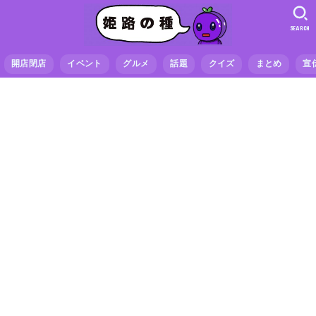
SEARCH
開店閉店
イベント
グルメ
話題
クイズ
まとめ
宣