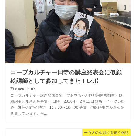
コープカルチャー田寺の講座発表会に似顔
絵講師として参加してきた！レポ
2024.05.07
コープカルチャー講座発表会で「ブドウちゃん似顔絵体験教室・似
顔絵モデルさんを募集」 日時 2016年 2月11日 場所 イーグレ姫
路 3F創作室 時間 11：00〜16：00 募集 似顔絵モデルさんを
募集しています。当...
一万人の似顔絵を描く伝説