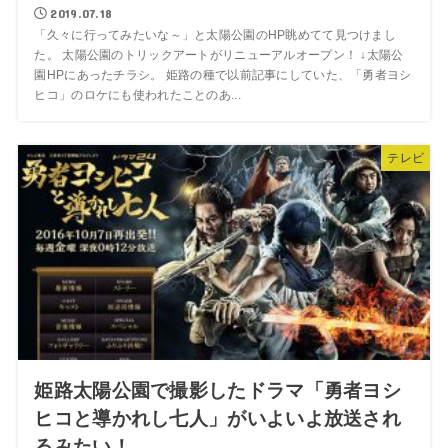
2019.07.18
「久々に行ってみたいな～」と太陽公園のHP眺めてて見つけまし
た。 太陽公園のトリックアートがリニューアルオープン！ ↓太陽公
園HPにあったチラシ。 姫路の種で以前記事にしていた、「勇者ヨシ
ヒコ」のロケにも使われたことのあ...
テレビ
姫路太陽公園で撮影したドラマ「勇者ヨシ
ヒコと導かれし七人」がいよいよ放送され
るみたい！