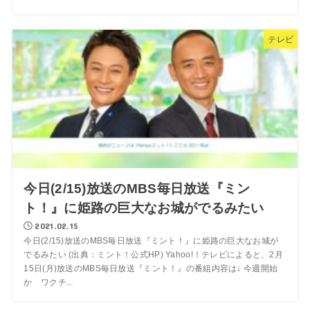
テレビ
今日(2/15)放送のMBS毎日放送『ミン
ト！』に姫路の巨大なお城がでるみたい
2021.02.15
今日(2/15)放送のMBS毎日放送『ミント！』に姫路の巨大なお城が
でるみたい (出典：ミント！公式HP) Yahoo!！テレビによると、2月
15日(月)放送のMBS毎日放送『ミント！』の番組内容は↓ 今週開始
か ワクチ...