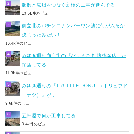
飾磨と広畑をつなぐ新橋の工事が進んでる
13.5k件のビュー
御立北のパチンコナンバーワン跡に何が入るか
決まったみたい！
13.4k件のビュー
みゆき通り商店街の『パリミキ 姫路総本店』が
閉店してる
11.3k件のビュー
みゆき通りの『TRUFFLE DONUT（トリュフド
ーナツ）』が…
9.6k件のビュー
五軒屋で何か工事してる
9.4k件のビュー