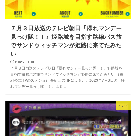
７月３日放送のテレビ朝日『帰れマンデー
見っけ隊！！』姫路城を目指す路線バス旅
でサンドウィッチマンが姫路に来てたみた
い
2023.07.01
７月３日放送のテレビ朝日『帰れマンデー見っけ隊！！』姫路城を
目指す路線バス旅でサンドウィッチマンが姫路に来てたみたい （番
組公式HPのスクショ） 番組公式HPによると、2023年7月3日の『帰
れマンデー見っけ隊！！』は３...
テレビ