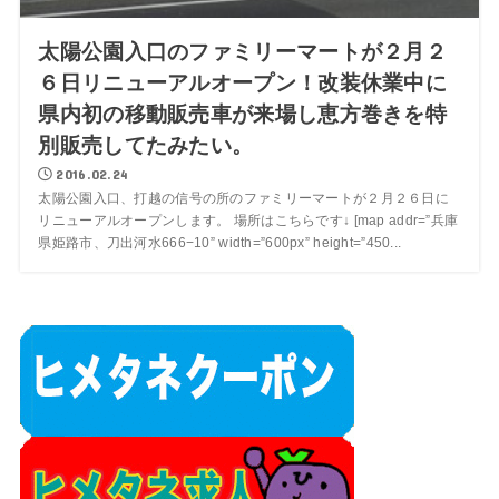
太陽公園入口のファミリーマートが２月２
６日リニューアルオープン！改装休業中に
県内初の移動販売車が来場し恵方巻きを特
別販売してたみたい。
2016.02.24
太陽公園入口、打越の信号の所のファミリーマートが２月２６日に
リニューアルオープンします。 場所はこちらです↓ [map addr=”兵庫
県姫路市、刀出河水666−10” width=”600px” height=”450...