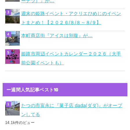
ーナツ）』が…
週末の姫路イベント・アクリエひめじのイベン
トまとめ！【２０２６/８/８～８/９】
本町商店街『アイスは別腹』が…
姫路市周辺イベントカレンダー２０２６（大手
前公園イベントも）
ー週間人気記事ベスト10
たつの市富永に『菓子店 dada(ダダ)』がオープ
ンしてる
14.1k件のビュー