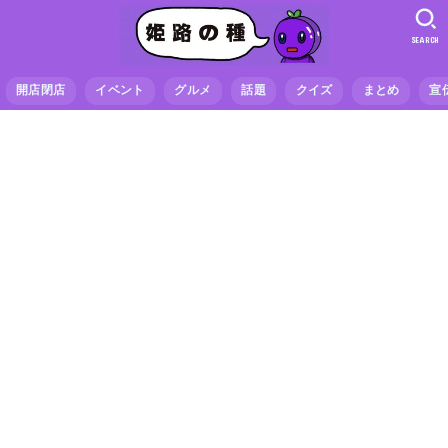
SEARCH
開店閉店
イベント
グルメ
話題
クイズ
まとめ
宣