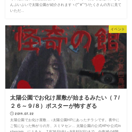
んぷいぷいで太陽公園が紹介されますヽ(*ﾟ∀ﾟ*)ﾉたくさんの方に見て
いただ...
イベント
太陽公園でお化け屋敷が始まるみたい（７/
２６～９/８）ポスターが怖すぎる
2019.07.22
太陽公園でお化け屋敷… ↓太陽公園HPにあったチラシです。夜中に
ご覧になった怖がりの方、スミマセン… 太陽公園の公式HPや公式In
stagram、によると。 7月26日(金)～9月8日(日)まで、白鳥城の6階