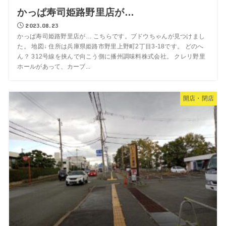
かっぱ寿司姫路野里店が…
2023.08.23
かっぱ寿司姫路野里店が… こちらです。ブドウちゃんが見つけまし
た。 地図↓ 住所は兵庫県姫路市野里上野町2丁目3-18です。 どのへ
ん？ 312号線を挟んで向こう側に播州調味料株式会社。 クレリ野里
ホールがあって、カーブ...
開店・閉店