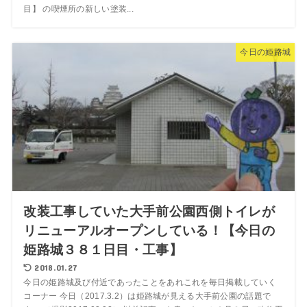
目】 の喫煙所の新しい塗装...
今日の姫路城
改装工事していた大手前公園西側トイレが
リニューアルオープンしている！【今日の
姫路城３８１日目・工事】
2018.01.27
今日の姫路城及び付近であったことをあれこれを毎日掲載していく
コーナー 今日（2017.3.2）は姫路城が見える大手前公園の話題で