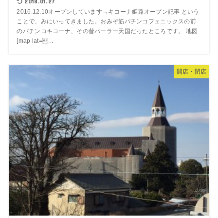
2018.01.27
2016.12.10オープンしています→キコーナ姫路オープン記事 という
ことで、みにいってきました。おみぞ筋パチンコフェニックスの前
のパチンコキコーナ、その昔パーラー天国だったところです。 地図
[map lat=...
開店・閉店