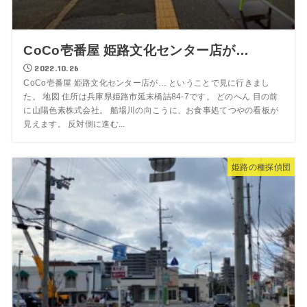
CoCo壱番屋 姫路文化センター店が…
2022.10.26
CoCo壱番屋 姫路文化センター店が… ということで見に行きまし
た。 地図 住所は兵庫県姫路市延末橋詰84-7です。 どのへん 目の前
に山陽色素株式会社。 船場川の向こうに、お食事処てつやの看板が
見えます。 反対側に進む...
姫路の種探偵団