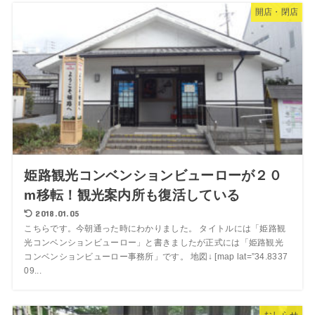
開店・閉店
姫路観光コンベンションビューローが２０
m移転！観光案内所も復活している
2018.01.05
こちらです。今朝通った時にわかりました。 タイトルには「姫路観
光コンベンションビューロー」と書きましたが正式には「姫路観光
コンベンションビューロー事務所」です。 地図↓ [map lat=”34.8337
09...