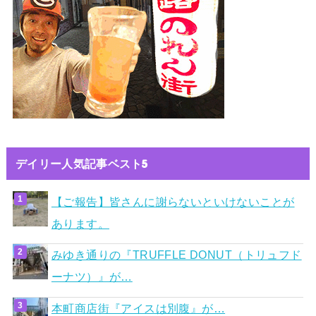
デイリー人気記事ベスト5
【ご報告】皆さんに謝らないといけないことが
あります。
みゆき通りの『TRUFFLE DONUT（トリュフド
ーナツ）』が…
本町商店街『アイスは別腹』が…