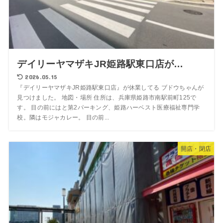
デイリーヤマザキJR姫路駅東口店が…
2026.05.15
『デイリーヤマザキJR姫路駅東口店』が休業してる ブドウちゃんが
見つけました。 地図・場所 住所は、兵庫県姫路市南駅前町125で
す。 目の前にはと第2パーキング、姫路ハーベスト医療福祉専門学
校。隣はモジャカレー。 目の前...
開店・閉店