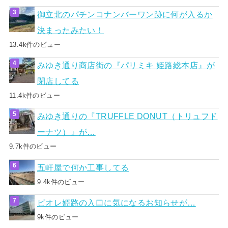
御立北のパチンコナンバーワン跡に何が入るか
決まったみたい！
13.4k件のビュー
みゆき通り商店街の『パリミキ 姫路総本店』が
閉店してる
11.4k件のビュー
みゆき通りの『TRUFFLE DONUT（トリュフド
ーナツ）』が…
9.7k件のビュー
五軒屋で何か工事してる
9.4k件のビュー
ピオレ姫路の入口に気になるお知らせが…
9k件のビュー