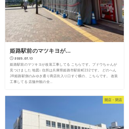
姫路駅前のマツキヨが…
2025.07.13
姫路駅前のマツキヨが改装工事してる こちらです。ブドウちゃんが
見つけました 地図↓ 住所は兵庫県姫路市駅前町232です。 どのへん
JR姫路駅側のみゆき通り商店街入り口すぐ横の、こちらです。 改装
工事してる 店舗外観の全...
開店・閉店