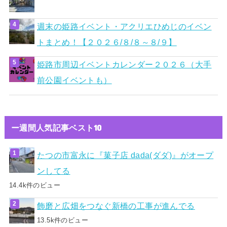
週末の姫路イベント・アクリエひめじのイベン
トまとめ！【２０２６/８/８～８/９】
姫路市周辺イベントカレンダー２０２６（大手
前公園イベントも）
ー週間人気記事ベスト10
たつの市富永に『菓子店 dada(ダダ)』がオープ
ンしてる
14.4k件のビュー
飾磨と広畑をつなぐ新橋の工事が進んでる
13.5k件のビュー