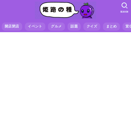
SEARCH
開店閉店
イベント
グルメ
話題
クイズ
まとめ
宣