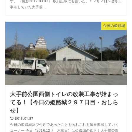
す。 （撮影2017.03.02） 以前記事にも書いた、１２月２日〜改修工
事をしていた大手前...
今日の姫路城
大手前公園西側トイレの改装工事が始まっ
てる！【今日の姫路城２９７日目・おしら
せ】
2018.01.27
今日の姫路城及び付近であったことをあれこれを毎日掲載していく
コーナー 今日（2016.12.7 木曜日）は姫路城の真下！大手前公園