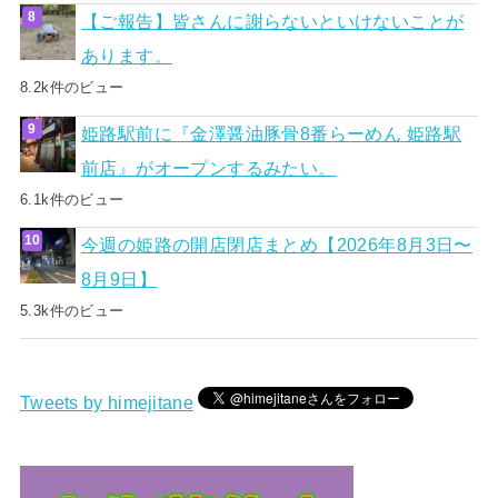
【ご報告】皆さんに謝らないといけないことが
あります。
8.2k件のビュー
姫路駅前に『金澤醤油豚骨8番らーめん 姫路駅
前店』がオープンするみたい。
6.1k件のビュー
今週の姫路の開店閉店まとめ【2026年8月3日〜
8月9日】
5.3k件のビュー
Tweets by himejitane