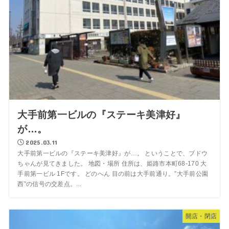
大手前第一ビルの『ステーキ美津好』
が…。
2025.03.11
大手前第一ビルの『ステーキ美津好』が…。 ということで、ブドウ
ちゃんが見てきました。 地図・場所 住所は、姫路市本町68-170 大
手前第一ビル 1Fです。 どのへん 目の前は大手前通り。”大手前公園
西”の信号の交差点。...
開店・閉店