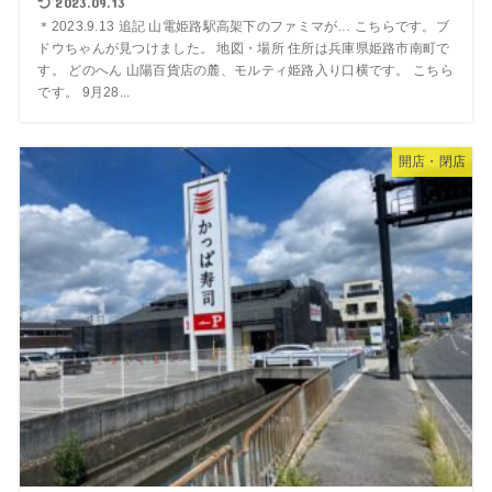
2023.09.13
＊2023.9.13 追記 山電姫路駅高架下のファミマが… こちらです。ブ
ドウちゃんが見つけました。 地図・場所 住所は兵庫県姫路市南町で
す。 どのへん 山陽百貨店の麓、モルティ姫路入り口横です。 こちら
です。 9月28...
開店・閉店