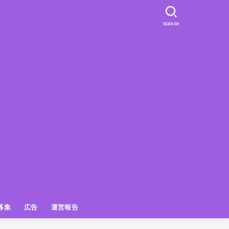
SEARCH
募集
広告
運営報告
PR
クーポン
広告掲載について
【広告掲載】姫路の種インスタプ
ビュースポット
お土産
おでかけ
アクセス解析
メディア出演情報
姫路の種グッズ