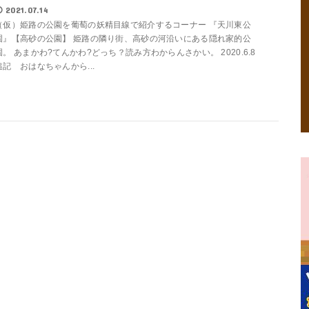
2021.07.14
（仮）姫路の公園を葡萄の妖精目線で紹介するコーナー 『天川東公
園』【高砂の公園】 姫路の隣り街、高砂の河沿いにある隠れ家的公
園。 あまかわ?てんかわ?どっち？読み方わからんさかい。 2020.6.8
追記 おはなちゃんから...