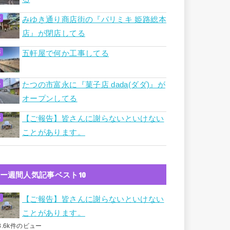
みゆき通り商店街の『パリミキ 姫路総本
店』が閉店してる
五軒屋で何か工事してる
たつの市富永に『菓子店 dada(ダダ)』が
オープンしてる
【ご報告】皆さんに謝らないといけない
ことがあります。
ー週間人気記事ベスト10
【ご報告】皆さんに謝らないといけない
ことがあります。
8.6k件のビュー