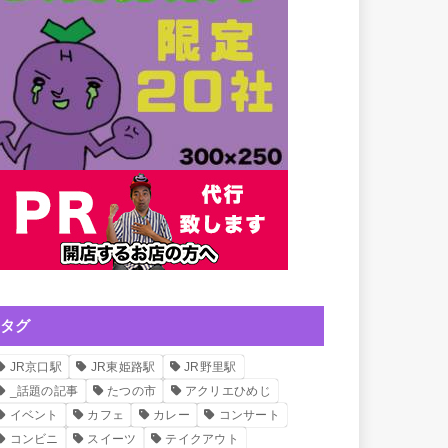
タグ
JR京口駅
JR東姫路駅
JR野里駅
_話題の記事
たつの市
アクリエひめじ
イベント
カフェ
カレー
コンサート
コンビニ
スイーツ
テイクアウト