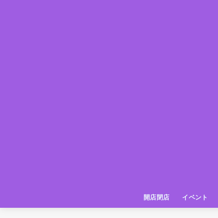
開店閉店
イベント
姫路の種探偵団
イベント
いってきた
お店紹介