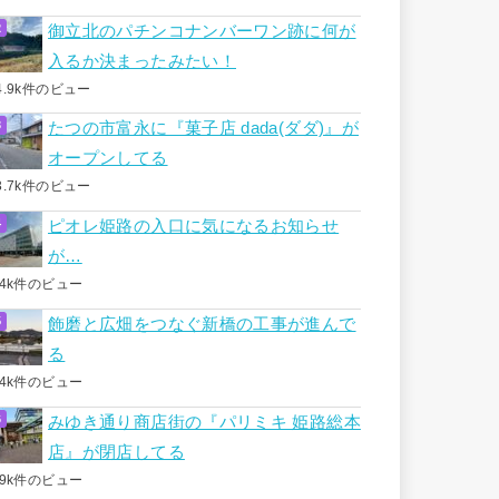
御立北のパチンコナンバーワン跡に何が
入るか決まったみたい！
4.9k件のビュー
たつの市富永に『菓子店 dada(ダダ)』が
オープンしてる
3.7k件のビュー
ピオレ姫路の入口に気になるお知らせ
が…
.4k件のビュー
飾磨と広畑をつなぐ新橋の工事が進んで
る
.4k件のビュー
みゆき通り商店街の『パリミキ 姫路総本
店』が閉店してる
.9k件のビュー