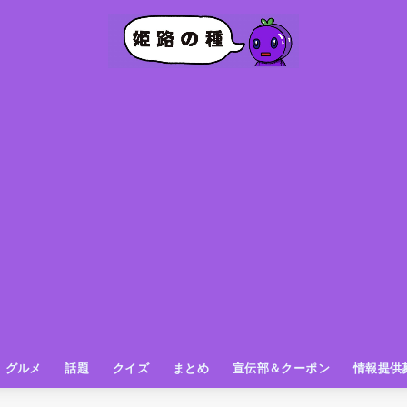
グルメ
話題
クイズ
まとめ
宣伝部＆クーポン
情報提供
グルメ（パン屋さん）
グルメ（カフェ）
グルメ（スイーツ
グルメ（ランチ
グルメ（ワンコイン
グルメ（ラーメン・餃子・中華
グルメ（うどん・そば・和食
グルメ（粉物
グルメ（お肉
グルメ（魚
グルメ（鳥料理
グルメ（呑み屋さん
グルメ（おやつ
街の動き
ニュース
スポーツ
テレビ
フォト
お役立ち情報
お知らせ
おしらせ
動物
姫路の種お得情報
企画
今日の姫路城
きになるもの
ヒメジマン
謎
姫路の種応援団
姫路の種探偵団
クイズ
著名人
ブドウRC
一万人の似顔絵を描く伝説
公園
観光＆お出かけ