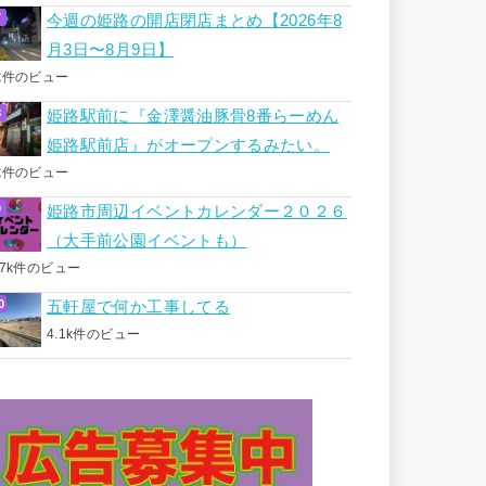
今週の姫路の開店閉店まとめ【2026年8
月3日〜8月9日】
k件のビュー
姫路駅前に『金澤醤油豚骨8番らーめん
姫路駅前店』がオープンするみたい。
k件のビュー
姫路市周辺イベントカレンダー２０２６
（大手前公園イベントも）
.7k件のビュー
五軒屋で何か工事してる
4.1k件のビュー