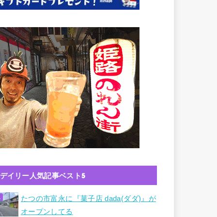
デイリー人気記事ベスト5
たつの市富永に『菓子店 dada(ダダ)』が
オープンしてる