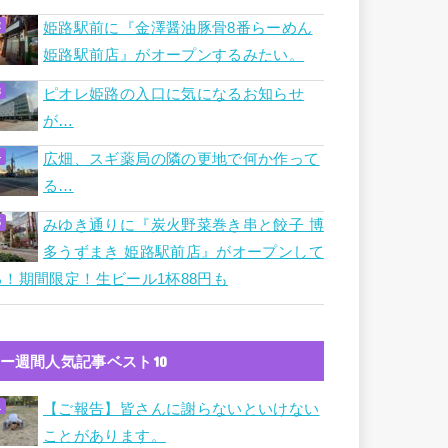
姫路駅前に『金澤醤油豚骨8番らーめん
姫路駅前店』がオープンするみたい。
ピオレ姫路の入口に気になるお知らせ
が…
広畑、スギ薬局の隣の更地で何か作って
る…
みゆき通りに『炭火野菜巻き串と餃子 博
多うずまき 姫路駅前店』がオープンして
る！期間限定！生ビール1杯88円も
ー週間人気記事ベスト10
【ご報告】皆さんに謝らないといけない
ことがあります。