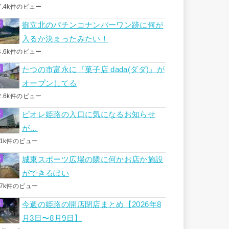
7.4k件のビュー
御立北のパチンコナンバーワン跡に何が
入るか決まったみたい！
4.6k件のビュー
たつの市富永に『菓子店 dada(ダダ)』が
オープンしてる
2.6k件のビュー
ピオレ姫路の入口に気になるお知らせ
が…
.1k件のビュー
城東スポーツ広場の隣に何かお店か施設
ができるぽい
.7k件のビュー
今週の姫路の開店閉店まとめ【2026年8
月3日〜8月9日】