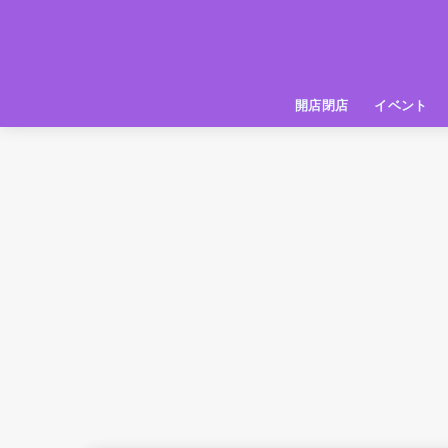
開店閉店
イベント
姫路の種探偵団
イベント
いってきた
お店紹介