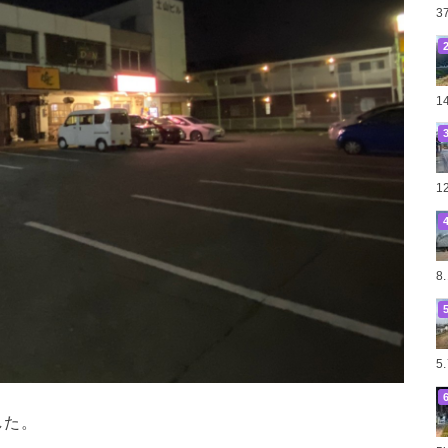
3
1
1
8
5
した。