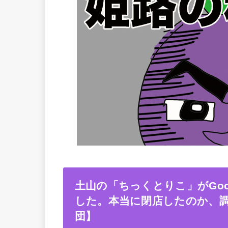
土山の「ちっくとりこ」がGo
した。本当に閉店したのか、
団】