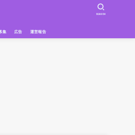
SEARCH
募集
広告
運営報告
PR
クーポン
広告掲載について
【広告掲載】姫路の種インスタプ
ビュースポット
お土産
おでかけ
アクセス解析
メディア出演情報
姫路の種グッズ
ラン