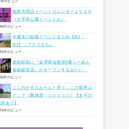
k件のビュー
姫路市周辺イベントカレンダー２０２６
（大手前公園イベントも）
.9k件のビュー
今週末の姫路イベントまとめ【8/1・
8/2】（アクリエも）
.5k件のビュー
姫路駅前に『金澤醤油豚骨8番らーめん
姫路駅前店』がオープンするみたい。
.3k件のビュー
ここわかる人おらんと思う…この場所は
どこ？（難易度：☆☆☆☆☆）【太子の
場所あて】
.7k件のビュー