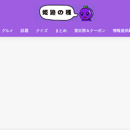
グルメ
話題
クイズ
まとめ
宣伝部＆クーポン
情報提供
グルメ（パン屋さん）
グルメ（カフェ）
グルメ（スイーツ
グルメ（ランチ
グルメ（ワンコイン
グルメ（ラーメン・餃子・中華
グルメ（うどん・そば・和食
グルメ（粉物
グルメ（お肉
グルメ（魚
グルメ（鳥料理
グルメ（呑み屋さん
グルメ（おやつ
街の動き
ニュース
スポーツ
テレビ
フォト
お役立ち情報
お知らせ
おしらせ
動物
姫路の種お得情報
企画
今日の姫路城
きになるもの
ヒメジマン
謎
姫路の種応援団
姫路の種探偵団
クイズ
著名人
ブドウRC
一万人の似顔絵を描く伝説
公園
観光＆お出かけ