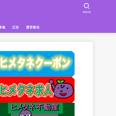
SEARCH
募集
広告
運営報告
PR
クーポン
広告掲載について
【広告掲載】姫路の種インスタプ
ビュースポット
お土産
おでかけ
アクセス解析
メディア出演情報
姫路の種グッズ
ラン