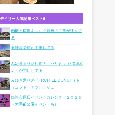
デイリー人気記事ベスト5
飾磨と広畑をつなぐ新橋の工事が進んで
る
五軒屋で何か工事してる
みゆき通り商店街の『パリミキ 姫路総本
店』が閉店してる
みゆき通りの『TRUFFLE DONUT（ト
リュフドーナツ）』が…
姫路市周辺イベントカレンダー２０２６
（大手前公園イベントも）