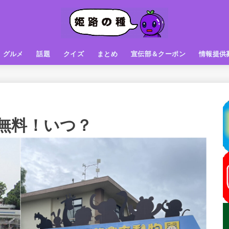
グルメ
話題
クイズ
まとめ
宣伝部＆クーポン
情報提供
グルメ（パン屋さん）
グルメ（カフェ）
グルメ（スイーツ
グルメ（ランチ
グルメ（ワンコイン
グルメ（ラーメン・餃子・中華
グルメ（うどん・そば・和食
グルメ（粉物
グルメ（お肉
グルメ（魚
グルメ（鳥料理
グルメ（呑み屋さん
グルメ（おやつ
街の動き
ニュース
スポーツ
テレビ
フォト
お役立ち情報
お知らせ
おしらせ
動物
姫路の種お得情報
企画
今日の姫路城
きになるもの
ヒメジマン
謎
姫路の種応援団
姫路の種探偵団
クイズ
著名人
ブドウRC
一万人の似顔絵を描く伝説
公園
観光＆お出かけ
無料！いつ？