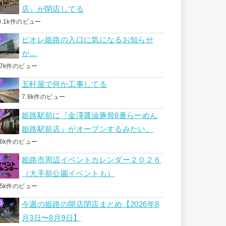
店』が閉店してる
0.1k件のビュー
ピオレ姫路の入口に気になるお知らせ
が…
.7k件のビュー
五軒屋で何か工事してる
7.8k件のビュー
姫路駅前に『金澤醤油豚骨8番らーめん
姫路駅前店』がオープンするみたい。
.6k件のビュー
姫路市周辺イベントカレンダー２０２６
（大手前公園イベントも）
.5k件のビュー
今週の姫路の開店閉店まとめ【2026年8
月3日〜8月9日】