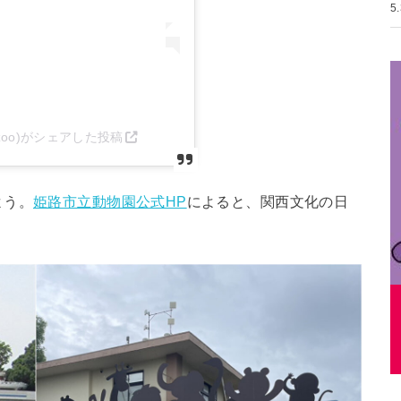
5
_zoo)がシェアした投稿
よう。
姫路市立動物園公式HP
によると、関西文化の日