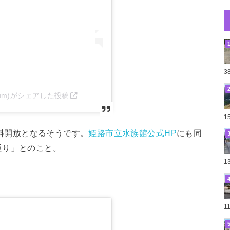
3
rium)がシェアした投稿
1
が無料開放となるそうです。
姫路市立水族館公式HP
にも同
通り」とのこと。
1
1