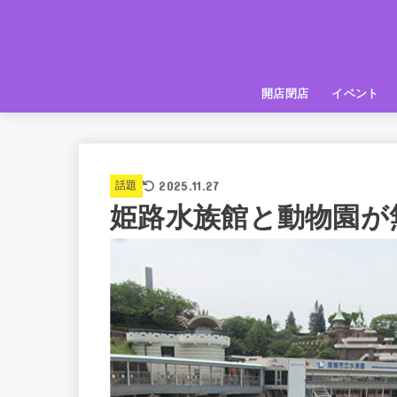
開店閉店
イベント
姫路の種探偵団
イベント
いってきた
お店紹介
2025.11.27
話題
姫路水族館と動物園が