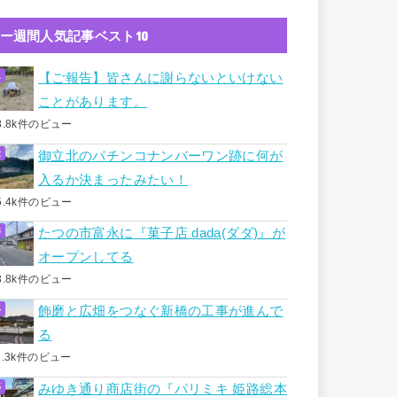
ー週間人気記事ベスト10
【ご報告】皆さんに謝らないといけない
ことがあります。
8.8k件のビュー
御立北のパチンコナンバーワン跡に何が
入るか決まったみたい！
5.4k件のビュー
たつの市富永に『菓子店 dada(ダダ)』が
オープンしてる
3.8k件のビュー
飾磨と広畑をつなぐ新橋の工事が進んで
る
1.3k件のビュー
みゆき通り商店街の『パリミキ 姫路総本