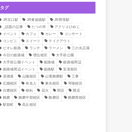
タグ
JR京口駅
JR東姫路駅
JR野里駅
_話題の記事
たつの市
アクリエひめじ
イベント
カフェ
カレー
コンサート
コンビニ
スイーツ
テイクアウト
ピオレ姫路
ランチ
ラーメン
三の丸広場
今日の姫路城
増位校区
大手前公園
大手前公園イベント
姫路城
姫路城周辺
姫路城周辺イベント
姫路駅
安室校区
居酒屋
山陽校区
山電飾磨駅
工事
広畑校区
有名人
東光校区
琴陵校区
白鷺校区
移転
花火
閉店
開店
飾磨
飾磨中部校区
飾磨区
飾磨西校区
駅前町
高丘校区