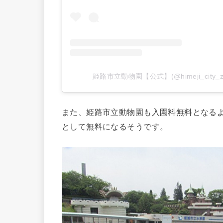
姫路市立動物園【公式】(@himeji_city
また、姫路市立動物園も入園料無料となる
として無料になるそうです。