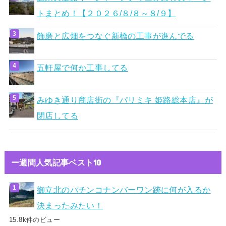
トまとめ！【２０２６/８/８～８/９】
飾磨と広畑をつなぐ新橋の工事が進んでる
五軒屋で何か工事してる
みゆき通り商店街の『パリミキ 姫路総本店』が
閉店してる
ー週間人気記事ベスト10
御立北のパチンコナンバーワン跡に何が入るか
決まったみたい！
15.8k件のビュー