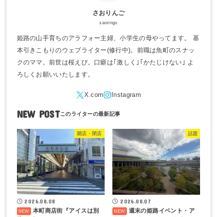
さおりんご
saoringo
姫路の山手育ちのアラフォー主婦、小学生の母やってます。 基
本引きこもりのウェブライター(修行中)。前職は魚町のスナッ
クのママ。前世は桜えび。口癖は｢激しく｣｢かたじけない｣ よ
ろしくお願いいたします。
NEW POST
開店・閉店
話題
2026.08.08
2026.08.07
本町商店街『アイスは別
週末の姫路イベント・ア