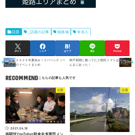
話題
_話題の記事
姫路城
有名人
ポスト
シェア
はてブ
送る
Pocket
２０２５年夏休み！リバーシティー
神戸新聞に載ってたど根性トマトほ
のイベントまとめ
んまにあった！
RECOMMEND
話題
話題
2021.04.18
格闘技YouTuber朝倉未来軍団メン