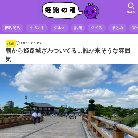
SEARCH
開店閉店
イベント
グルメ
話題
クイズ
まとめ
宣
2025.07.23
話題
朝から姫路城ざわついてる…誰か来そうな雰囲
気