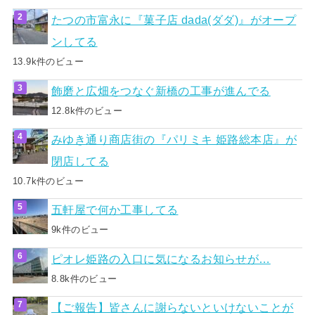
たつの市富永に『菓子店 dada(ダダ)』がオープ
ンしてる
13.9k件のビュー
飾磨と広畑をつなぐ新橋の工事が進んでる
12.8k件のビュー
みゆき通り商店街の『パリミキ 姫路総本店』が
閉店してる
10.7k件のビュー
五軒屋で何か工事してる
9k件のビュー
ピオレ姫路の入口に気になるお知らせが…
8.8k件のビュー
【ご報告】皆さんに謝らないといけないことが