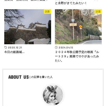
と永野がきてたみたい！
話題
話題
2020.12.31
2024.04.15
今日の姫路城…
２０２４年秋公開予定の映画『ル
ート２９』姫路でロケがあったみ
たい。
ABOUT US