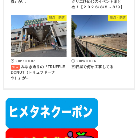
腹』が…
クリエひめじのイベントまと
め！【２０２６/８/８～８/９】
開店・閉店
開店・閉店
2026.08.07
2026.08.06
みゆき通りの『TRUFFLE
五軒屋で何か工事してる
DONUT（トリュフドーナ
ツ）』が…