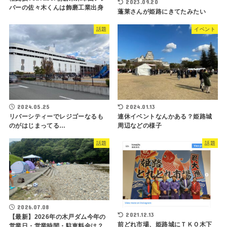
2023.09.20
バーの佐々木くんは飾磨工業出身
蓬莱さんが姫路にきてたみたい
話題
イベント
2024.05.25
2024.01.13
リバーシティーでレジゴーなるも
連休イベントなんかある？姫路城
のがはじまってる…
周辺などの様子
話題
話題
2026.07.08
2021.12.13
【最新】2026年の木戸ダム今年の
前どれ市場、姫路城にＴＫＯ木下
営業日・営業時間・駐車料金は？