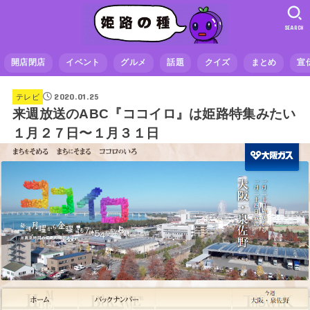
SEARCH
開店閉店
イベント
グルメ
話題
クイズ
まとめ
宣
2020.01.25
テレビ
来週放送のABC『ココイロ』は姫路特集みたい
１月２７日〜１月３１日