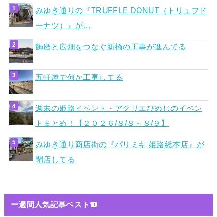
みゆき通りの『TRUFFLE DONUT（トリュフド
ーナツ）』が…
飾磨と広畑をつなぐ新橋の工事が進んでる
五軒屋で何か工事してる
週末の姫路イベント・アクリエひめじのイベン
トまとめ！【２０２６/８/８～８/９】
みゆき通り商店街の『パリミキ 姫路総本店』が
閉店してる
ー週間人気記事ベスト10