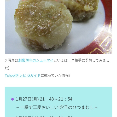
(↑写真は
創業70年のシューマイ
といえば…？勝手に予想してみまし
た
)
Yahoo!テレビ.Gガイド
に載っていた情報↓
1月27日(月) 21：48～21：54
～一膳で三度おいしい!穴子のひつまむし～