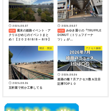
2026.08.07
2026.08.07
週末の姫路イベント・ア
みゆき通りの『TRUFFLE
クリエひめじのイベントまと
DONUT（トリュフドーナ
め！【２０２６/８/８～８/９】
ツ）』が…
開店・閉店
アクセス解析
2026.08.06
姫路の種７月アクセス数＆注目
2026.08.06
記事TOP１０
五軒屋で何か工事してる