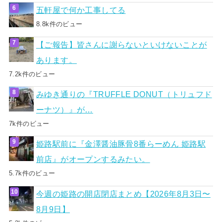
五軒屋で何か工事してる
8.8k件のビュー
【ご報告】皆さんに謝らないといけないことが
あります。
7.2k件のビュー
みゆき通りの『TRUFFLE DONUT（トリュフド
ーナツ）』が…
7k件のビュー
姫路駅前に『金澤醤油豚骨8番らーめん 姫路駅
前店』がオープンするみたい。
5.7k件のビュー
今週の姫路の開店閉店まとめ【2026年8月3日〜
8月9日】