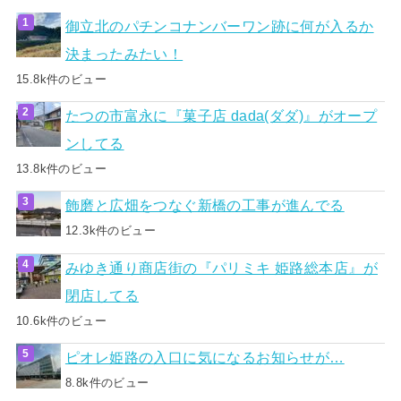
御立北のパチンコナンバーワン跡に何が入るか
決まったみたい！
15.8k件のビュー
たつの市富永に『菓子店 dada(ダダ)』がオープ
ンしてる
13.8k件のビュー
飾磨と広畑をつなぐ新橋の工事が進んでる
12.3k件のビュー
みゆき通り商店街の『パリミキ 姫路総本店』が
閉店してる
10.6k件のビュー
ピオレ姫路の入口に気になるお知らせが…
8.8k件のビュー