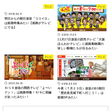
テレビ
テレビ
2018.06.11
明日からの朝日放送「ココイロ」
は姫路特集みたい【姫路がテレビ
にでる】
2020.11.25
11月27日放送の読売テレビ「大阪
ほんわかテレビ」に姫路動物園の
珍しい動物たちが出るみたい
テレビ
テレビ
2021.06.15
2018.02.08
６/１６放送の関西テレビ「よ〜い
今夜（７月２３日）放送のBS朝日
ドン！」は姫路特集！６/９に前編
「歴史発見城下町へ行こう！」は
があったみたい！
姫路SPみたい