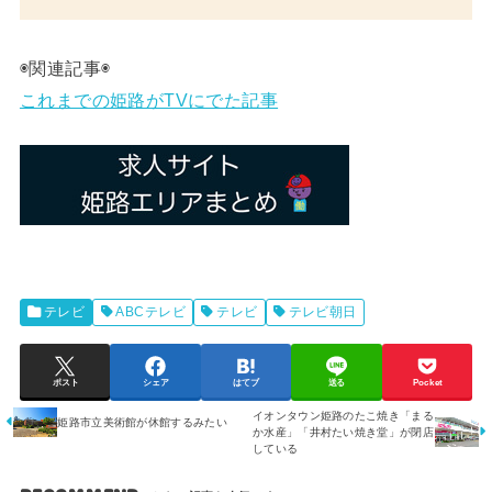
◉関連記事◉
これまでの姫路がTVにでた記事
テレビ
ABCテレビ
テレビ
テレビ朝日
ポスト
シェア
はてブ
送る
Pocket
イオンタウン姫路のたこ焼き「まる
姫路市立美術館が休館するみたい
か水産」「井村たい焼き堂」が閉店
している