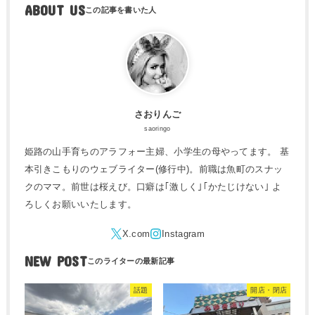
ABOUT US
さおりんご
saoringo
姫路の山手育ちのアラフォー主婦、小学生の母やってます。 基
本引きこもりのウェブライター(修行中)。前職は魚町のスナッ
クのママ。前世は桜えび。口癖は｢激しく｣｢かたじけない｣ よ
ろしくお願いいたします。
NEW POST
話題
開店・閉店