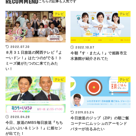
RECOMMEND
テレビ
テレビ
2022.07.30
2022.10.07
８月３１日放送の関西テレビ『よ
今朝『す・またん！』で姫路市立
ーいドン！』はたつのがでる！ト
水族館が紹介されてた
ミーズ健がたつのに来てたみた
い！
テレビ
テレビ
2019.05.24
2020.04.28
今日放送のジップ（ZIP）の朝ご飯
今日、放送のMBS毎日放送『ちち
コーナーにムッシュのアーモンド
んぷいぷい＆ミント！』に姫セン
バターが出るみたい
が出てた！