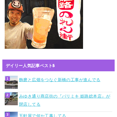
デイリー人気記事ベスト5
飾磨と広畑をつなぐ新橋の工事が進んでる
みゆき通り商店街の『パリミキ 姫路総本店』が
閉店してる
五軒屋で何か工事してる