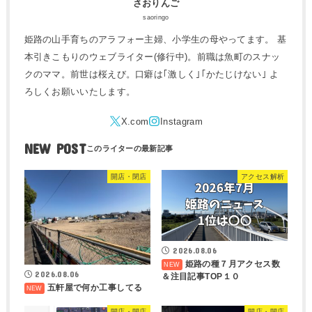
さおりんご
saoringo
姫路の山手育ちのアラフォー主婦、小学生の母やってます。 基
本引きこもりのウェブライター(修行中)。前職は魚町のスナッ
クのママ。前世は桜えび。口癖は｢激しく｣｢かたじけない｣ よ
ろしくお願いいたします。
NEW POST
開店・閉店
アクセス解析
2026.08.06
姫路の種７月アクセス数
2026.08.06
＆注目記事TOP１０
五軒屋で何か工事してる
開店・閉店
開店・閉店