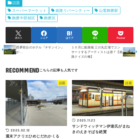
話題
スーパーマーケット
姫路リバーシティー
山電飾磨駅
飾磨中部校区
飾磨区
ポスト
シェア
はてブ
送る
Pocket
西夢前台のホテル『チサンイン』
１０月に姫路城 三の丸広場でコン
が…
サートするアーティストは誰？【姫
路クイズの種】
RECOMMEND
話題
話題
2025.11.23
サンドウィッチマン伊達氏がまね
2025.02.12
きのえきそばを絶賛
週末アクリエひめじだれかくる