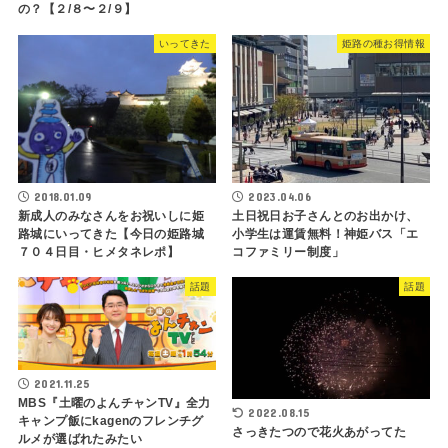
の？【２/８〜２/９】
いってきた
姫路の種お得情報
2018.01.09
2023.04.06
新成人のみなさんをお祝いしに姫
土日祝日お子さんとのお出かけ、
路城にいってきた【今日の姫路城
小学生は運賃無料！神姫バス「エ
７０４日目・ヒメタネレポ】
コファミリー制度」
話題
話題
2021.11.25
MBS『土曜のよんチャンTV』全力
2022.08.15
キャンプ飯にkagenのフレンチグ
さっきたつので花火あがってた
ルメが選ばれたみたい