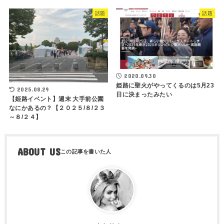
話題
話題
2020.09.30
姫路に聖火がやってくるのは5月23
2025.08.29
日に決まったみたい
【姫路イベント】週末 大手前公園
なにかあるの？【２０２５/８/２３
～８/２４】
ABOUT US