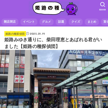
SEARCH
開店閉店
イベント
グルメ
話題
クイズ
まとめ
宣
2025.01.19
姫路の種探偵団
姫路みゆき通りに、柴田理恵とあばれる君がい
ました【姫路の種探偵団】