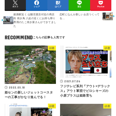
ポスト
シェア
はてブ
送る
Pocket
姫路駅近く 山陽百貨店付近の商店
忍町になんか新しいお店つくって
街 焼き鳥 八起の近くにお持ち帰り
る...
専用のたこ焼き屋さんができてまし
た
RECOMMEND
話題
話題
2021.07.06
フジテレビ系列『アウト×デラック
2022.05.18
ス』アウト軍団でピロシキーズの
姫センの新しいジェットコースタ
小原ブラスは姫路育ち
ーの工事がかなり進んでる！
話題
話題