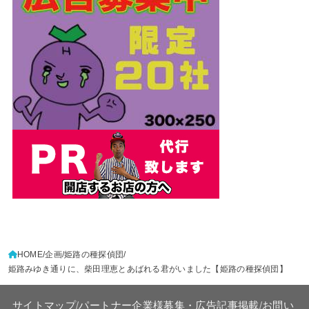
HOME
企画
姫路の種探偵団
姫路みゆき通りに、柴田理恵とあばれる君がいました【姫路の種探偵団】
サイトマップ
/
パートナー企業様募集・広告記事掲載
/
お問い