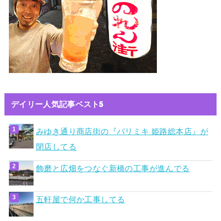
デイリー人気記事ベスト5
みゆき通り商店街の『パリミキ 姫路総本店』が
閉店してる
飾磨と広畑をつなぐ新橋の工事が進んでる
五軒屋で何か工事してる