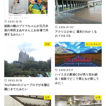
2023.12.15
姫路の種のブドウちゃんが元乃木
2026.07.03
坂の和田まあやさんとお台場で共
アクリエひめじ 週末だれかくる
演するみたい！
の？7/4-7/5
話題
きになるもの
2020.09.17
ハイスタの新曲CDが売り切れ続
出！姫路でどこで買えるか探して
2025.01.10
みた！
YouTuberのジョーブログが太陽公
園にきてたみたい
話題
話題