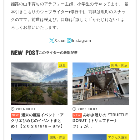
姫路の山手育ちのアラフォー主婦、小学生の母やってます。 基
本引きこもりのウェブライター(修行中)。前職は魚町のスナッ
クのママ。前世は桜えび。口癖は｢激しく｣｢かたじけない｣ よ
ろしくお願いいたします。
NEW POST
話題
開店・閉店
2026.08.07
2026.08.07
週末の姫路イベント・ア
みゆき通りの『TRUFFLE
クリエひめじのイベントまと
DONUT（トリュフドーナ
め！【２０２６/８/８～８/９】
ツ）』が…
開店・閉店
アクセス解析