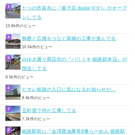
たつの市富永に『菓子店 dada(ダダ)』がオープ
ンしてる
13.8k件のビュー
飾磨と広畑をつなぐ新橋の工事が進んでる
10.6k件のビュー
みゆき通り商店街の『パリミキ 姫路総本店』が
閉店してる
9.5k件のビュー
ピオレ姫路の入口に気になるお知らせが…
8.6k件のビュー
五軒屋で何か工事してる
7.2k件のビュー
姫路駅前に『金澤醤油豚骨8番らーめん 姫路駅