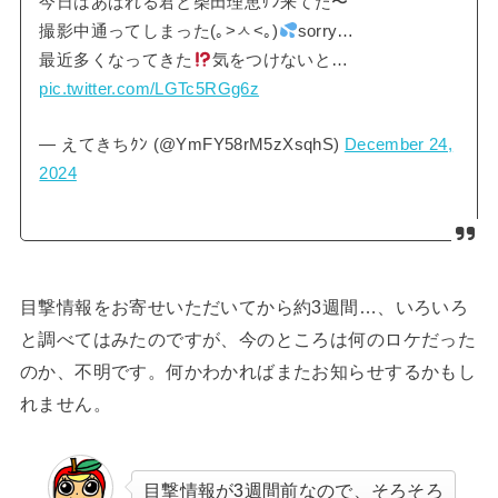
今日はあばれる君と柴田理恵ｻﾝ来てた〜
撮影中通ってしまった(｡>ㅅ<｡)
sorry…
最近多くなってきた
気をつけないと…
pic.twitter.com/LGTc5RGg6z
— えてきちｸﾝ (@YmFY58rM5zXsqhS)
December 24,
2024
目撃情報をお寄せいただいてから約3週間…、いろいろ
と調べてはみたのですが、今のところは何のロケだった
のか、不明です。何かわかればまたお知らせするかもし
れません。
目撃情報が3週間前なので、そろそろ