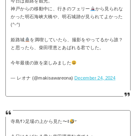
今日は姫路を観光。
神戸からの移動中に、行きのフェリー
から見られな
かった明石海峡大橋や、明石城跡が見られてよかった
(^-^)
姫路城
を満喫していたら、撮影をやってるから誰？
と思ったら、柴田理恵とあばれる君でした。
今年最後の旅を楽しみました
— レオナ (@makisawareona)
December 24, 2024
寺島ｻﾝ足場の上から見た〜ꉂ
𐤔