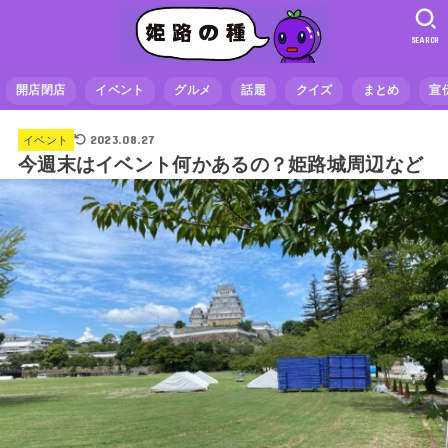
SEARCH
開店閉店
イベント
グルメ
話題
クイズ
まとめ
宣
2023.08.27
イベント
今週末はイベント何かあるの？姫路城周辺など