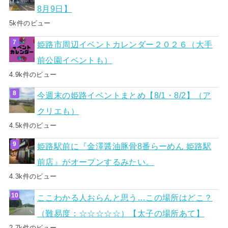
8月9日】
5k件のビュー
姫路市周辺イベントカレンダー２０２６（大手
前公園イベントも）
4.9k件のビュー
今週末の姫路イベントまとめ【8/1・8/2】（ア
クリエも）
4.5k件のビュー
姫路駅前に『金澤醤油豚骨8番らーめん 姫路駅
前店』がオープンするみたい。
4.3k件のビュー
ここわかる人おらんと思う…この場所はどこ？
（難易度：☆☆☆☆☆）【太子の場所あて】
2.7k件のビュー