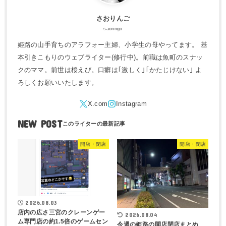
さおりんご
saoringo
姫路の山手育ちのアラフォー主婦、小学生の母やってます。 基
本引きこもりのウェブライター(修行中)。前職は魚町のスナッ
クのママ。前世は桜えび。口癖は｢激しく｣｢かたじけない｣ よ
ろしくお願いいたします。
NEW POST
開店・閉店
開店・閉店
2026.08.03
店内の広さ三宮のクレーンゲー
2026.08.04
ム専門店の約1.5倍のゲームセン
今週の姫路の開店閉店まとめ