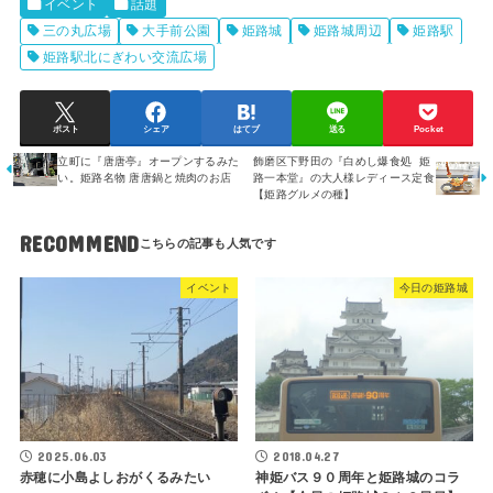
イベント
話題
三の丸広場
大手前公園
姫路城
姫路城周辺
姫路駅
姫路駅北にぎわい交流広場
ポスト
シェア
はてブ
送る
Pocket
立町に『唐唐亭』オープンするみた
飾磨区下野田の『白めし爆食処 姫
い。姫路名物 唐唐鍋と焼肉のお店
路一本堂』の大人様レディース定食
【姫路グルメの種】
RECOMMEND
イベント
今日の姫路城
2025.06.03
2018.04.27
赤穂に小島よしおがくるみたい
神姫バス９０周年と姫路城のコラ