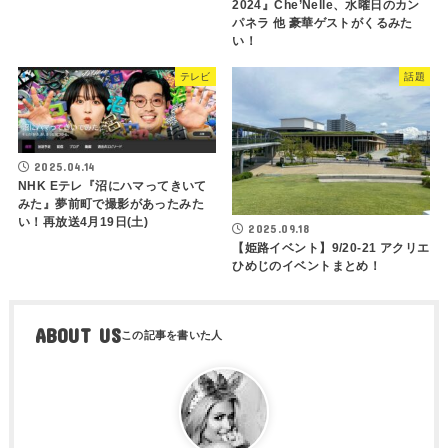
2024』Che’Nelle、水曜日のカン
パネラ 他 豪華ゲストがくるみた
い！
テレビ
話題
2025.04.14
NHK Eテレ『沼にハマってきいて
みた』夢前町で撮影があったみた
い！再放送4月19日(土)
2025.09.18
【姫路イベント】9/20-21 アクリエ
ひめじのイベントまとめ！
ABOUT US