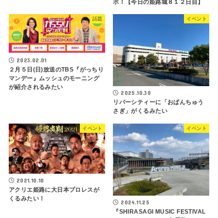
ボ！【今日の姫路城８１２日目】
話題
イベント
2023.02.01
２月５日(日)放送のTBS『がっちり
マンデー』ムッシュのモーニング
が紹介されるみたい
2025.10.30
リバーシティーに「おぱんちゅう
さぎ」がくるみたい
イベント
イベント
2021.10.10
アクリエ姫路に大日本プロレスが
くるみたい！
2024.11.25
『SHIRASAGI MUSIC FESTIVAL