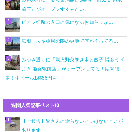
前店』がオープンするみたい。
ピオレ姫路の入口に気になるお知らせが…
広畑、スギ薬局の隣の更地で何か作ってる…
みゆき通りに『炭火野菜巻き串と餃子 博多うず
まき 姫路駅前店』がオープンしてる！期間限
定！生ビール1杯88円も
ー週間人気記事ベスト10
【ご報告】皆さんに謝らないといけないことが
あります。