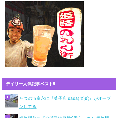
デイリー人気記事ベスト5
たつの市富永に『菓子店 dada(ダダ)』がオープ
ンしてる
姫路駅前に『金澤醤油豚骨8番らーめん 姫路駅