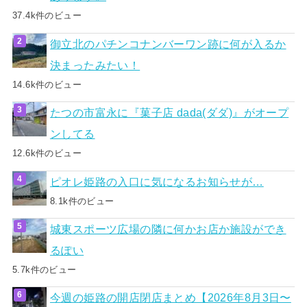
37.4k件のビュー
御立北のパチンコナンバーワン跡に何が入るか
決まったみたい！
14.6k件のビュー
たつの市富永に『菓子店 dada(ダダ)』がオープ
ンしてる
12.6k件のビュー
ピオレ姫路の入口に気になるお知らせが…
8.1k件のビュー
城東スポーツ広場の隣に何かお店か施設ができ
るぽい
5.7k件のビュー
今週の姫路の開店閉店まとめ【2026年8月3日〜