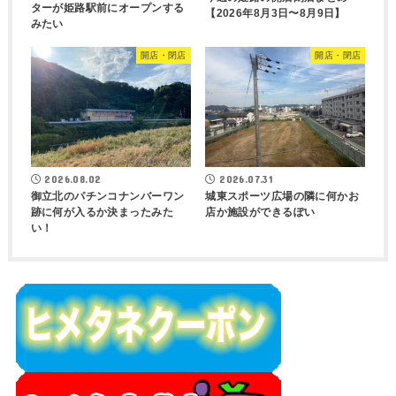
ターが姫路駅前にオープンする
【2026年8月3日〜8月9日】
みたい
開店・閉店
開店・閉店
2026.08.02
2026.07.31
御立北のパチンコナンバーワン
城東スポーツ広場の隣に何かお
跡に何が入るか決まったみた
店か施設ができるぽい
い！