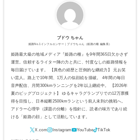
ブドウ ちゃん
姫路No.1インフルエンサー｜ブドウちゃん（姫路の種 編集長）
姫路最大級の地域メディア『姫路の種』を9年間365日欠かさず
運営。信頼するライター陣の力と共に、忖度なしの姫路情報を
毎日届けています。 【異色の経歴と圧倒的な継続力】 元お笑
い芸人。路上で10年間、1万人の似顔絵を描破。 4年間の毎日
音声配信、月間300kmランニングを2年以上継続中。 【2026年
夏のビッグプロジェクト】 ゆるキャラグランプリでの12万票獲
得を目指し、日本縦断2500kmランという前人未到の挑戦へ。
アドラー心理学（課題の分離）を指針に、読者の味方であり続
ける「姫路の顔」として活動しています。