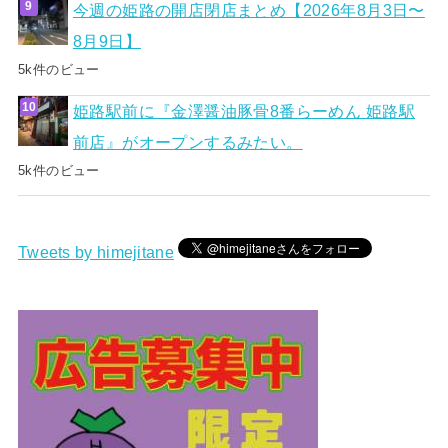
今週の姫路の開店閉店まとめ【2026年8月3日〜
8月9日】
5k件のビュー
姫路駅前に『金澤醤油豚骨8番らーめん 姫路駅
前店』がオープンするみたい。
5k件のビュー
Tweets by himejitane