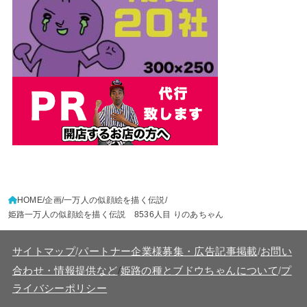
HOME
企画
一万人の似顔絵を描く伝説
姫路一万人の似顔絵を描く伝説 8536人目 りのあちゃん
サイトマップ
/
パートナー企業様募集・広告記事掲載
/
お問い
/
合わせ・情報提供など
姫路の種とブドウちゃんについて
/
プ
ライバシーポリシー