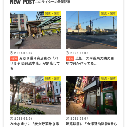
NEW POST
開店・閉店
開店・閉店
2026.08.06
2026.08.05
みゆき通り商店街の『パ
広畑、スギ薬局の隣の更
リミキ 姫路総本店』が閉店して
地で何か作ってる…
る
開店・閉店
開店・閉店
2026.08.04
2026.08.04
みゆき通りに『炭火野菜巻き串
姫路駅前に『金澤醤油豚骨8番ら