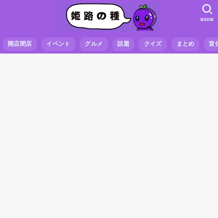
SEARCH
開店閉店
イベント
グルメ
話題
クイズ
まとめ
宣