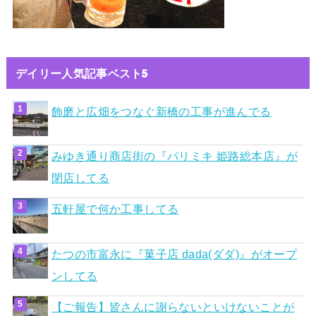
デイリー人気記事ベスト5
飾磨と広畑をつなぐ新橋の工事が進んでる
みゆき通り商店街の『パリミキ 姫路総本店』が
閉店してる
五軒屋で何か工事してる
たつの市富永に『菓子店 dada(ダダ)』がオープ
ンしてる
【ご報告】皆さんに謝らないといけないことが