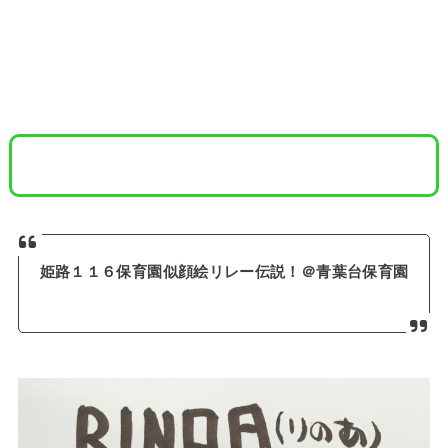
8536人目 りのあちゃん
姫路１１６保育園似顔絵リレー伝説！＠青葉台保育園