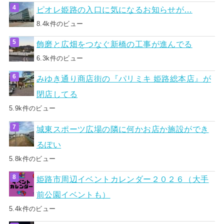
ピオレ姫路の入口に気になるお知らせが…
8.4k件のビュー
飾磨と広畑をつなぐ新橋の工事が進んでる
6.3k件のビュー
みゆき通り商店街の『パリミキ 姫路総本店』が
閉店してる
5.9k件のビュー
城東スポーツ広場の隣に何かお店か施設ができ
るぽい
5.8k件のビュー
姫路市周辺イベントカレンダー２０２６（大手
前公園イベントも）
5.4k件のビュー