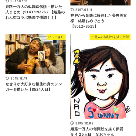
2017.07.15
姫路一万人の似顔絵伝説・描いた
2017.07.11
人まとめ（9143〜9226）【姫路の
神戸から姫路に移住した美男美女
れん街コラボ効果で快調！！】
様 結婚おめでとう!
【8512~8515】
いってきた
一万人の似顔絵を描く伝説
2015.12.19
せせりが大好きな相生出身のシン
ガーを描いた【8524人目】
2015.12.09
姫路一万人の似顔絵を描く伝説
８４２5人目 なおちゃん