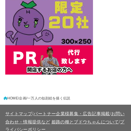
HOME
企画
一万人の似顔絵を描く伝説
サイトマップ
/
パートナー企業様募集・広告記事掲載
/
お問い
/
合わせ・情報提供など
姫路の種とブドウちゃんについて
/
プ
ライバシーポリシー