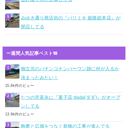
みゆき通り商店街の『パリミキ 姫路総本店』が
閉店してる
ー週間人気記事ベスト10
御立北のパチンコナンバーワン跡に何が入るか
決まったみたい！
15.8k件のビュー
たつの市富永に『菓子店 dada(ダダ)』がオープ
ンしてる
13.9k件のビュー
飾磨と広畑をつなぐ新橋の工事が進んでる