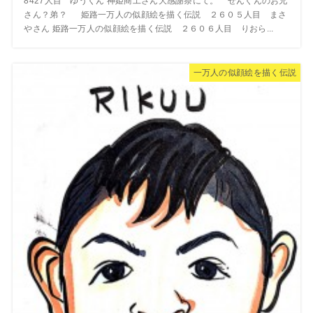
8427人目 ゆうくん 神姫商工さん大感謝祭にて。 ぜんくんのお兄
さん？弟？ 姫路一万人の似顔絵を描く伝説 ２６０５人目 まさ
やさん 姫路一万人の似顔絵を描く伝説 ２６０６人目 りおら...
一万人の似顔絵を描く伝説