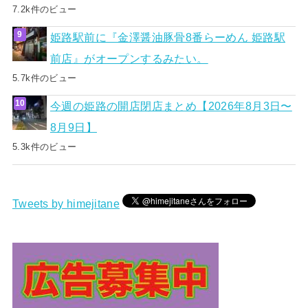
7.2k件のビュー
姫路駅前に『金澤醤油豚骨8番らーめん 姫路駅
前店』がオープンするみたい。
5.7k件のビュー
今週の姫路の開店閉店まとめ【2026年8月3日〜
8月9日】
5.3k件のビュー
Tweets by himejitane