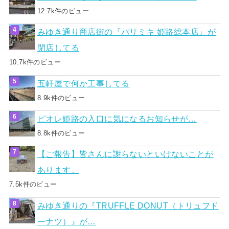
12.7k件のビュー
みゆき通り商店街の『パリミキ 姫路総本店』が
閉店してる
10.7k件のビュー
五軒屋で何か工事してる
8.9k件のビュー
ピオレ姫路の入口に気になるお知らせが…
8.8k件のビュー
【ご報告】皆さんに謝らないといけないことが
あります。
7.5k件のビュー
みゆき通りの『TRUFFLE DONUT（トリュフド
ーナツ）』が…