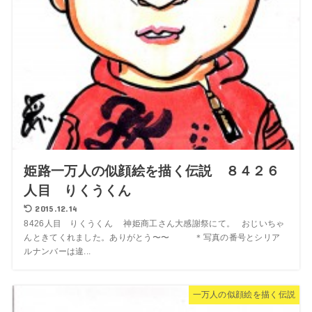
姫路一万人の似顔絵を描く伝説 ８４２６
人目 りくうくん
2015.12.14
8426人目 りくうくん 神姫商工さん大感謝祭にて。 おじいちゃ
んときてくれました。ありがとう〜〜 ＊写真の番号とシリア
ルナンバーは違...
一万人の似顔絵を描く伝説