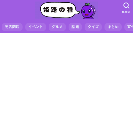
SEARCH
開店閉店
イベント
グルメ
話題
クイズ
まとめ
宣