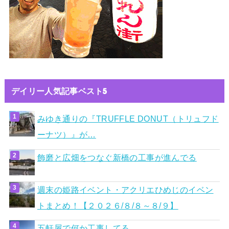
デイリー人気記事ベスト5
みゆき通りの『TRUFFLE DONUT（トリュフド
ーナツ）』が…
飾磨と広畑をつなぐ新橋の工事が進んでる
週末の姫路イベント・アクリエひめじのイベン
トまとめ！【２０２６/８/８～８/９】
五軒屋で何か工事してる