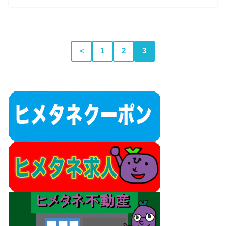
＜
1
2
3