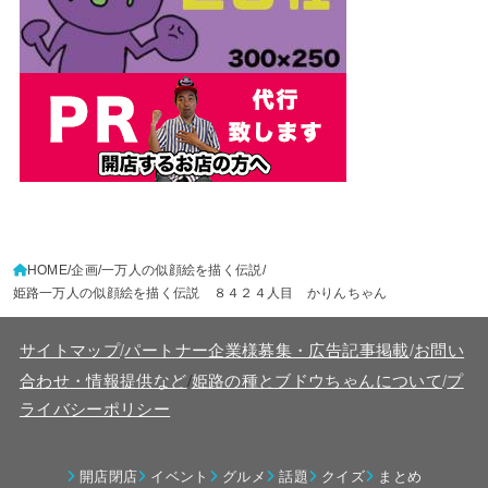
HOME
企画
一万人の似顔絵を描く伝説
姫路一万人の似顔絵を描く伝説 ８４２４人目 かりんちゃん
サイトマップ
/
パートナー企業様募集・広告記事掲載
/
お問い
/
合わせ・情報提供など
姫路の種とブドウちゃんについて
/
プ
ライバシーポリシー
開店閉店
イベント
グルメ
話題
クイズ
まとめ