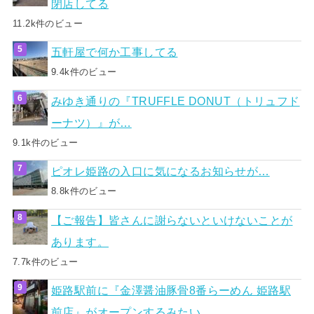
閉店してる
11.2k件のビュー
五軒屋で何か工事してる
9.4k件のビュー
みゆき通りの『TRUFFLE DONUT（トリュフド
ーナツ）』が…
9.1k件のビュー
ピオレ姫路の入口に気になるお知らせが…
8.8k件のビュー
【ご報告】皆さんに謝らないといけないことが
あります。
7.7k件のビュー
姫路駅前に『金澤醤油豚骨8番らーめん 姫路駅
前店』がオープンするみたい。