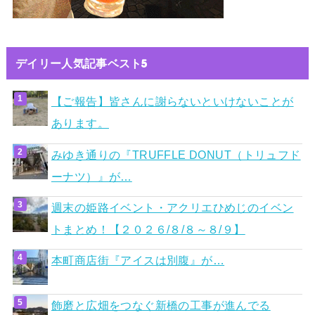
デイリー人気記事ベスト5
【ご報告】皆さんに謝らないといけないことが
あります。
みゆき通りの『TRUFFLE DONUT（トリュフド
ーナツ）』が…
週末の姫路イベント・アクリエひめじのイベン
トまとめ！【２０２６/８/８～８/９】
本町商店街『アイスは別腹』が…
飾磨と広畑をつなぐ新橋の工事が進んでる