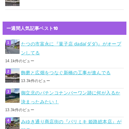
ー週間人気記事ベスト10
たつの市富永に『菓子店 dada(ダダ)』がオープ
ンしてる
14.1k件のビュー
飾磨と広畑をつなぐ新橋の工事が進んでる
13.3k件のビュー
御立北のパチンコナンバーワン跡に何が入るか
決まったみたい！
13.3k件のビュー
みゆき通り商店街の『パリミキ 姫路総本店』が