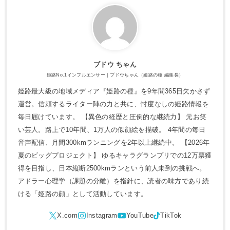
ブドウ ちゃん
姫路No.1インフルエンサー｜ブドウちゃん（姫路の種 編集長）
姫路最大級の地域メディア『姫路の種』を9年間365日欠かさず
運営。信頼するライター陣の力と共に、忖度なしの姫路情報を
毎日届けています。 【異色の経歴と圧倒的な継続力】 元お笑
い芸人。路上で10年間、1万人の似顔絵を描破。 4年間の毎日
音声配信、月間300kmランニングを2年以上継続中。 【2026年
夏のビッグプロジェクト】 ゆるキャラグランプリでの12万票獲
得を目指し、日本縦断2500kmランという前人未到の挑戦へ。
アドラー心理学（課題の分離）を指針に、読者の味方であり続
ける「姫路の顔」として活動しています。