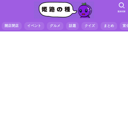
SEARCH
開店閉店
イベント
グルメ
話題
クイズ
まとめ
宣