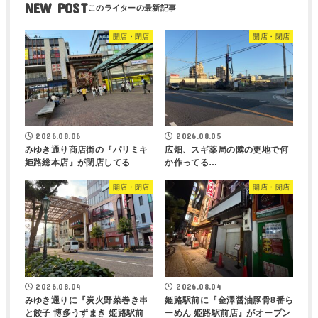
NEW POST
開店・閉店
開店・閉店
2026.08.06
2026.08.05
みゆき通り商店街の『パリミキ
広畑、スギ薬局の隣の更地で何
姫路総本店』が閉店してる
か作ってる…
開店・閉店
開店・閉店
2026.08.04
2026.08.04
みゆき通りに『炭火野菜巻き串
姫路駅前に『金澤醤油豚骨8番ら
と餃子 博多うずまき 姫路駅前
ーめん 姫路駅前店』がオープン