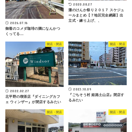
2020.08.27
灘のけんか祭り２０１７ スケジュ
ールまとめ【７地区完全網羅】出
立式・練り上げ、、
2026.07.16
御着のコメダ珈琲の隣になんかつ
くってる…
開店・閉店
開店・閉店
2023.10.09
2022.02.27
『ごちそう村 姫路土山店』閉店す
北平野の喫茶店『ダイニングカフ
るみたい
ェ ウィンザー』が閉店するみたい
開店・閉店
開店・閉店