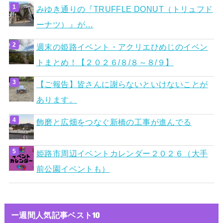
みゆき通りの『TRUFFLE DONUT（トリュフド
ーナツ）』が…
週末の姫路イベント・アクリエひめじのイベン
トまとめ！【２０２６/８/８～８/９】
【ご報告】皆さんに謝らないといけないことが
あります。
飾磨と広畑をつなぐ新橋の工事が進んでる
姫路市周辺イベントカレンダー２０２６（大手
前公園イベントも）
ー週間人気記事ベスト10