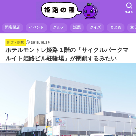
SEARCH
開店閉店
イベント
グルメ
話題
クイズ
まとめ
宣
2018.10.29
開店・閉店
ホテルモントレ姫路１階の「サイクルパークマ
ルイト姫路ビル駐輪場」が閉鎖するみたい