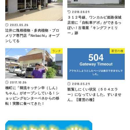
2018.08.09
３１２号線、ワンカルビ姫路保城
店前に「自転車デポ」ができるっ
2023.05.26
ぽい！古着屋「キングファミリ
辻井に塊根植物・多肉植物・ブロ
ー」跡
メリア専門店『Nebachi』オープ
ンしてる
ランチ
運営の種
2017.10.06
2018.05.29
楠町に「韓流キッチン辛（しん）
観覧しにくい状況（５０４エラ
ちゃん」がオープンしている！シ
ー）になっていました。すいませ
ョッピングセンターベネからの移
ん。【運営の種】
転！実際に食べてきた！