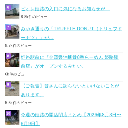
ピオレ姫路の入口に気になるお知らせが…
8.8k件のビュー
みゆき通りの『TRUFFLE DONUT（トリュフド
ーナツ）』が…
8.7k件のビュー
姫路駅前に『金澤醤油豚骨8番らーめん 姫路駅
前店』がオープンするみたい。
6k件のビュー
【ご報告】皆さんに謝らないといけないことが
あります。
5.5k件のビュー
今週の姫路の開店閉店まとめ【2026年8月3日〜
8月9日】