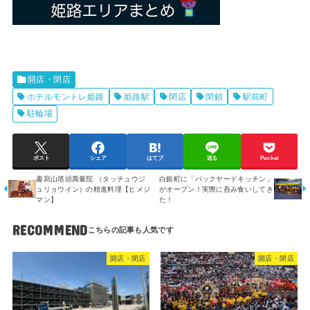
開店・閉店
ホテルモントレ姫路
姫路駅
閉店
閉鎖
駅前町
駐輪場
ポスト
シェア
はてブ
送る
Pocket
書寫山塔頭壽量院 （タッチュウジ
白銀町に「バックヤードキッチン」
ュリョウイン）の精進料理【ヒメジ
がオープン！実際に呑み食いしてき
マン】
た！
RECOMMEND
開店・閉店
開店・閉店