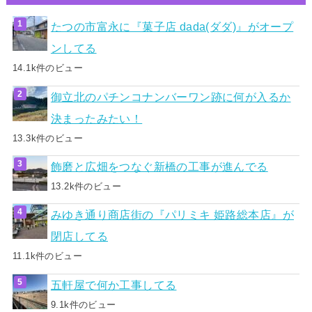
たつの市富永に『菓子店 dada(ダダ)』がオープ
ンしてる
14.1k件のビュー
御立北のパチンコナンバーワン跡に何が入るか
決まったみたい！
13.3k件のビュー
飾磨と広畑をつなぐ新橋の工事が進んでる
13.2k件のビュー
みゆき通り商店街の『パリミキ 姫路総本店』が
閉店してる
11.1k件のビュー
五軒屋で何か工事してる
9.1k件のビュー