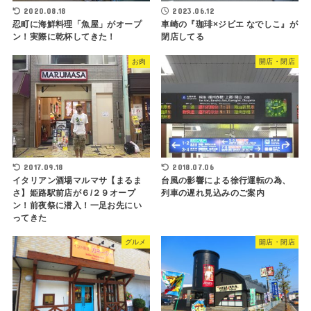
2020.08.18
2023.06.12
忍町に海鮮料理「魚屋」がオープ
車崎の『珈琲×ジビエ なでしこ』が
ン！実際に乾杯してきた！
閉店してる
お肉
開店・閉店
2017.09.18
2018.07.06
イタリアン酒場マルマサ【まるま
台風の影響による徐行運転の為、
さ】姫路駅前店が６/２９オープ
列車の遅れ見込みのご案内
ン！前夜祭に潜入！一足お先にい
ってきた
グルメ
開店・閉店