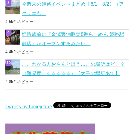
今週末の姫路イベントまとめ【8/1・8/2】（ア
クリエも）
4.5k件のビュー
姫路駅前に『金澤醤油豚骨8番らーめん 姫路駅
前店』がオープンするみたい。
4.4k件のビュー
ここわかる人おらんと思う…この場所はどこ？
（難易度：☆☆☆☆☆）【太子の場所あて】
2.8k件のビュー
Tweets by himejitane