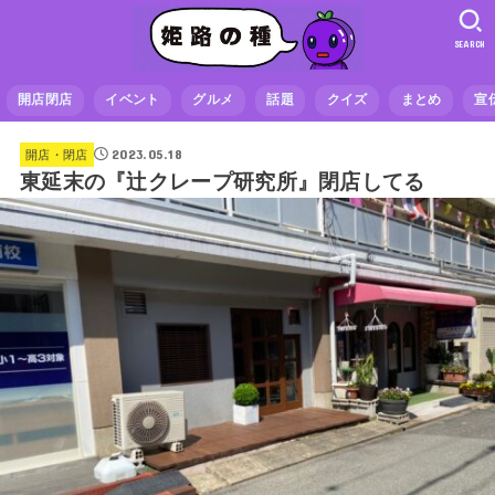
SEARCH
開店閉店
イベント
グルメ
話題
クイズ
まとめ
宣
2023.05.18
開店・閉店
東延末の『辻クレープ研究所』閉店してる