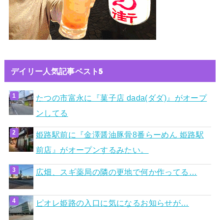
デイリー人気記事ベスト5
たつの市富永に『菓子店 dada(ダダ)』がオープ
ンしてる
姫路駅前に『金澤醤油豚骨8番らーめん 姫路駅
前店』がオープンするみたい。
広畑、スギ薬局の隣の更地で何か作ってる…
ピオレ姫路の入口に気になるお知らせが…