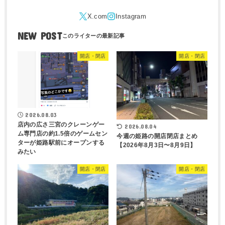
NEW POST
開店・閉店
開店・閉店
2026.08.03
店内の広さ三宮のクレーンゲー
2026.08.04
ム専門店の約1.5倍のゲームセン
今週の姫路の開店閉店まとめ
ターが姫路駅前にオープンする
【2026年8月3日〜8月9日】
みたい
開店・閉店
開店・閉店