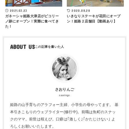
2021.03.23
2020.08.28
ガネーシャ姫路大津店がピコリー
いきなりステーキが花田にオープ
ノ跡にオープン！実際に食べてき
ン！姫路２店舗目【動画あり】
た！
ABOUT US
さおりんご
saoringo
姫路の山手育ちのアラフォー主婦、小学生の母やってます。 基
本引きこもりのウェブライター(修行中)。前職は魚町のスナッ
クのママ。前世は桜えび。口癖は｢激しく｣｢かたじけない｣ よ
ろしくお願いいたします。