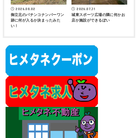
2026.08.02
2026.07.31
御立北のパチンコナンバーワン
城東スポーツ広場の隣に何かお
跡に何が入るか決まったみた
店か施設ができるぽい
い！