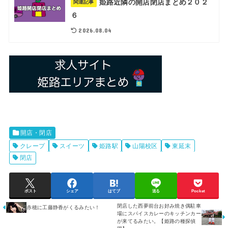
姫路近隣の開店閉店まとめ２０２
関連記事
６
2026.08.04
開店・閉店
クレープ
スイーツ
姫路駅
山陽校区
東延末
閉店
ポスト
シェア
はてブ
送る
Pocket
閉店した西夢前台お好み焼き偶駐車
赤穂に工藤静香がくるみたい！
場にスパイスカレーのキッチンカー
が来てるみたい。【姫路の種探偵