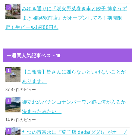
みゆき通りに『炭火野菜巻き串と餃子 博多うず
まき 姫路駅前店』がオープンしてる！期間限
定！生ビール1杯88円も
ー週間人気記事ベスト10
【ご報告】皆さんに謝らないといけないことが
あります。
37.4k件のビュー
御立北のパチンコナンバーワン跡に何が入るか
決まったみたい！
14.6k件のビュー
たつの市富永に『菓子店 dada(ダダ)』がオープ