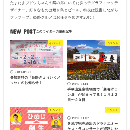
たまたまブドウちゃんの隣の席にいてた浜っ子グラフィックデ
ザイナー。好きなものは焼き鳥とビール。特技は読書しながら
フラフープ。姫路グルメはお任せをめざす20代！
NEW POST
イベント
イベント
2019.01.29
参加無料の「姫路きょういくメ
ッセ」のお知らせ！
2019.01.14
手柄山温室植物園で「新春洋ラ
ン展」が始まってる！１月１２
日〜２０日
イベント
イベント
2019.01.07
各地で完売続出のドラクエオー
ケストラコンサートが姫路にや