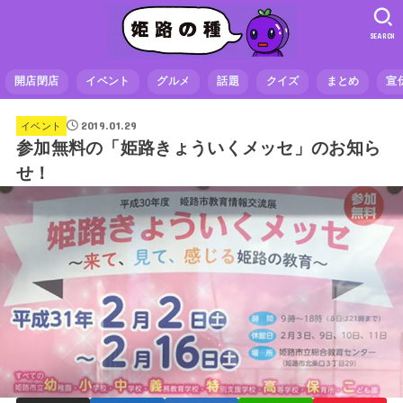
SEARCH
開店閉店
イベント
グルメ
話題
クイズ
まとめ
宣
2019.01.29
イベント
参加無料の「姫路きょういくメッセ」のお知ら
せ！