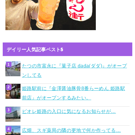
デイリー人気記事ベスト5
たつの市富永に『菓子店 dada(ダダ)』がオープ
ンしてる
姫路駅前に『金澤醤油豚骨8番らーめん 姫路駅
前店』がオープンするみたい。
ピオレ姫路の入口に気になるお知らせが…
広畑、スギ薬局の隣の更地で何か作ってる…