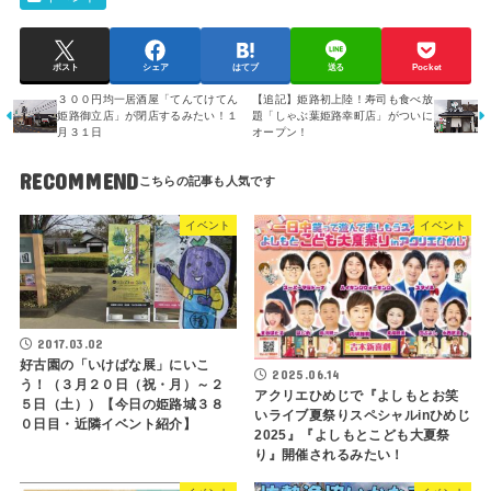
ポスト
シェア
はてブ
送る
Pocket
３００円均一居酒屋「てんてけてん
【追記】姫路初上陸！寿司も食べ放
姫路御立店」が閉店するみたい！１
題「しゃぶ葉姫路幸町店」がついに
月３１日
オープン！
RECOMMEND
イベント
イベント
2017.03.02
好古園の「いけばな展」にいこ
2025.06.14
う！（３月２０日（祝・月）～２
アクリエひめじで『よしもとお笑
５日（土））【今日の姫路城３８
いライブ夏祭りスペシャルinひめじ
０日目・近隣イベント紹介】
2025』『よしもとこども大夏祭
り』開催されるみたい！