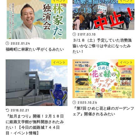
イベント
イベント
2017.03.10
３/１８（土）予定していた坊勢漁
2022.01.24
協いかなご祭りは中止になったみ
福崎町に林家たい平がくるみたい
たい！
イベント
イベント
2025.10.26
『第7回 ひめじ花と緑のガーデンフ
2018.02.21
ェア』開催されるみたい
『如月まつり』開催！２月１８日
に姫路文学館が無料開放されたみ
たい！【今日の姫路城７４４日
目・イベント情報】