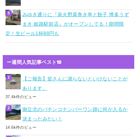
みゆき通りに『炭火野菜巻き串と餃子 博多うず
まき 姫路駅前店』がオープンしてる！期間限
定！生ビール1杯88円も
ー週間人気記事ベスト10
【ご報告】皆さんに謝らないといけないことが
あります。
37.4k件のビュー
御立北のパチンコナンバーワン跡に何が入るか
決まったみたい！
14.6k件のビュー