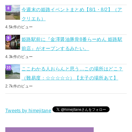
今週末の姫路イベントまとめ【8/1・8/2】（ア
クリエも）
4.5k件のビュー
姫路駅前に『金澤醤油豚骨8番らーめん 姫路駅
前店』がオープンするみたい。
4.3k件のビュー
ここわかる人おらんと思う…この場所はどこ？
（難易度：☆☆☆☆☆）【太子の場所あて】
2.7k件のビュー
Tweets by himejitane