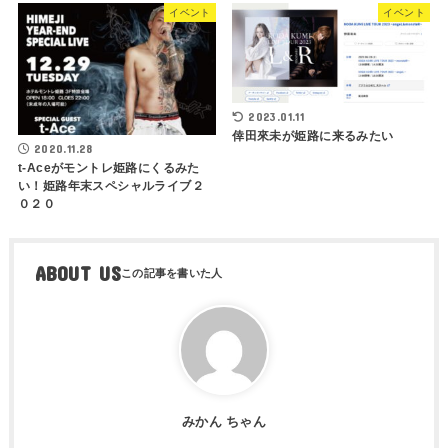
イベント
イベント
2023.01.11
倖田來未が姫路に来るみたい
2020.11.28
t-Aceがモントレ姫路にくるみた
い！姫路年末スペシャルライブ２
０２０
ABOUT US
みかん ちゃん