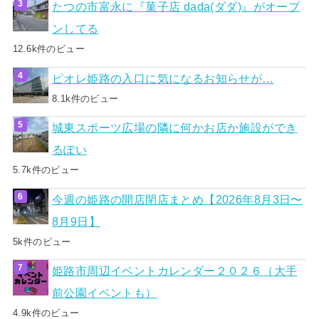
たつの市富永に『菓子店 dada(ダダ)』がオープ
ンしてる
12.6k件のビュー
ピオレ姫路の入口に気になるお知らせが…
8.1k件のビュー
城東スポーツ広場の隣に何かお店か施設ができ
るぽい
5.7k件のビュー
今週の姫路の開店閉店まとめ【2026年8月3日〜
8月9日】
5k件のビュー
姫路市周辺イベントカレンダー２０２６（大手
前公園イベントも）
4.9k件のビュー