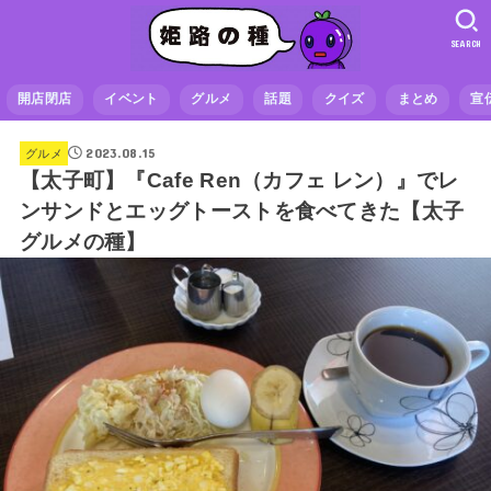
SEARCH
開店閉店
イベント
グルメ
話題
クイズ
まとめ
宣
2023.08.15
グルメ
【太子町】『Cafe Ren（カフェ レン）』でレ
ンサンドとエッグトーストを食べてきた【太子
グルメの種】