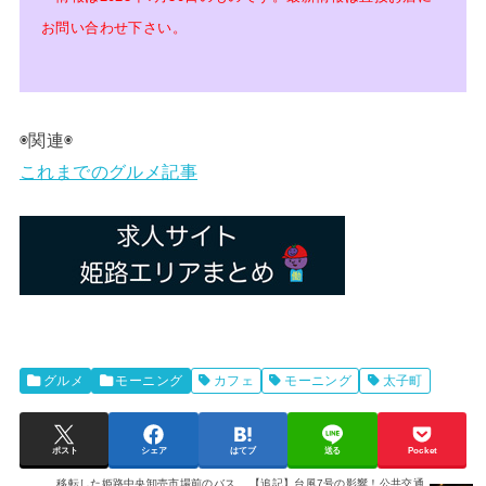
お問い合わせ下さい。
◉関連◉
これまでのグルメ記事
グルメ
モーニング
カフェ
モーニング
太子町
ポスト
シェア
はてブ
送る
Pocket
移転した姫路中央卸売市場前のバス
【追記】台風7号の影響！公共交通