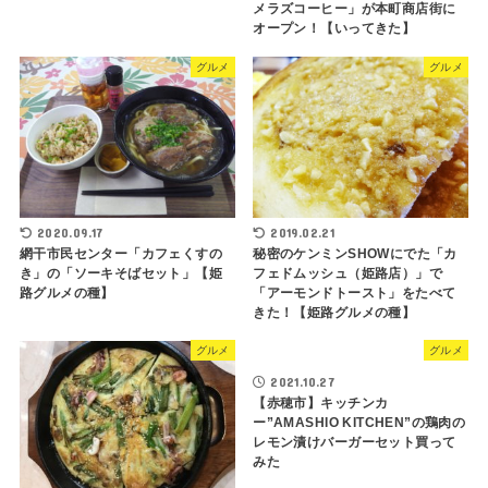
メラズコーヒー」が本町商店街に
オープン！【いってきた】
グルメ
グルメ
2020.09.17
2019.02.21
網干市民センター「カフェくすの
秘密のケンミンSHOWにでた「カ
き」の「ソーキそばセット」【姫
フェドムッシュ（姫路店）」で
路グルメの種】
「アーモンドトースト」をたべて
きた！【姫路グルメの種】
グルメ
グルメ
2021.10.27
【赤穂市】キッチンカ
ー”AMASHIO KITCHEN”の鶏肉の
レモン漬けバーガーセット買って
みた