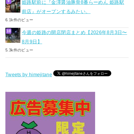
姫路駅前に『金澤醤油豚骨8番らーめん 姫路駅
前店』がオープンするみたい。
6.1k件のビュー
今週の姫路の開店閉店まとめ【2026年8月3日〜
8月9日】
5.3k件のビュー
Tweets by himejitane