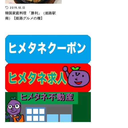
2019.10.13
韓国家庭料理 「勝利」（姫路駅
南）【姫路グルメの種】