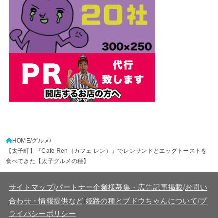
HOME
グルメ
【太子町】『Cafe Ren（カフェ レン）』でレンサンドとエッグトーストを
食べてきた【太子グルメの種】
サイトマップ
/
パートナー企業様募集・広告記事掲載
/
お問い
/
合わせ・情報提供など
姫路の種とブドウちゃんについて
/
プ
ライバシーポリシー