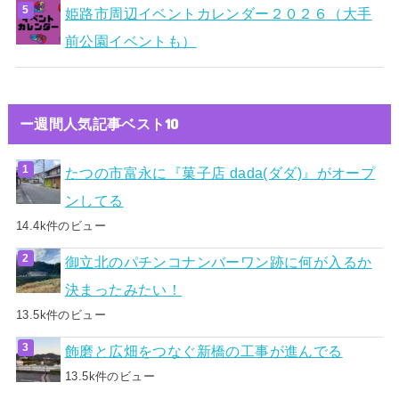
姫路市周辺イベントカレンダー２０２６（大手
前公園イベントも）
ー週間人気記事ベスト10
たつの市富永に『菓子店 dada(ダダ)』がオープ
ンしてる
14.4k件のビュー
御立北のパチンコナンバーワン跡に何が入るか
決まったみたい！
13.5k件のビュー
飾磨と広畑をつなぐ新橋の工事が進んでる
13.5k件のビュー