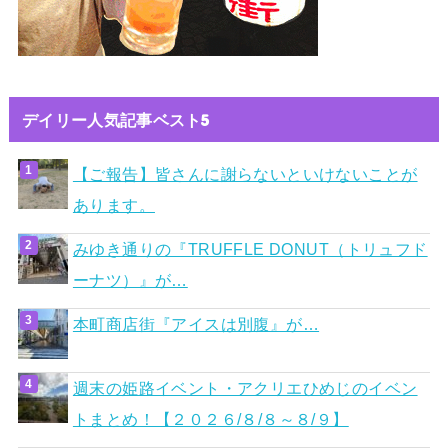
デイリー人気記事ベスト5
【ご報告】皆さんに謝らないといけないことが
あります。
みゆき通りの『TRUFFLE DONUT（トリュフド
ーナツ）』が…
本町商店街『アイスは別腹』が…
週末の姫路イベント・アクリエひめじのイベン
トまとめ！【２０２６/８/８～８/９】