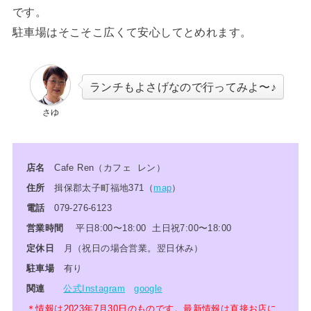
です。
駐車場はそこそこ広くて安心してとめれます。
ランチもよさげなので行ってみよ〜♪
さゆ
店名
Cafe Ren（カフェ レン）
住所
揖保郡太子町福地371（
map
）
電話
079-276-6123
営業時間
平日8:00〜18:00 土日祝7:00〜18:00
定休日
月（祝日の場合営業。翌日休み）
駐車場
有り
関連
公式Instagram
google
＊情報は2023年7月30日のものです。最新情報は直接お店に