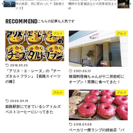
停の名前、何に変わった？【姫路ク
機関や主要施設などの営業状況まと
イズ】
め
RECOMMEND
グルメ
グルメ
2018.09.25
2021.06.13
「アリス・エ・レーヌ」の『チー
ズタルトフラン』【姫路スイーツ
韓国料理梅ちゃんが十二所前町に
の種】
オープン！実際に食べてきた！
グルメ
グルメ
2020.09.19
姫路駅前にできているシアトルズ
ベストコーヒーにいってきた
2018.09.08
ベーカリー燈ランプの姉妹店「パ