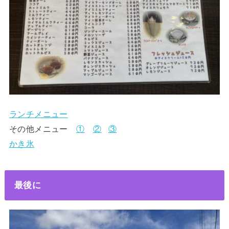
ランチメニュー
その他メニュー
①
②
③
かき氷
最後に