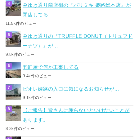
みゆき通り商店街の『パリミキ 姫路総本店』が
閉店してる
11.5k件のビュー
みゆき通りの『TRUFFLE DONUT（トリュフド
ーナツ）』が…
9.8k件のビュー
五軒屋で何か工事してる
9.4k件のビュー
ピオレ姫路の入口に気になるお知らせが…
9.1k件のビュー
【ご報告】皆さんに謝らないといけないことが
あります。
8.3k件のビュー