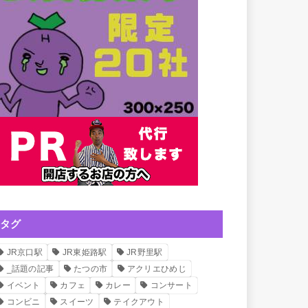
タグ
JR京口駅
JR東姫路駅
JR野里駅
_話題の記事
たつの市
アクリエひめじ
イベント
カフェ
カレー
コンサート
コンビニ
スイーツ
テイクアウト