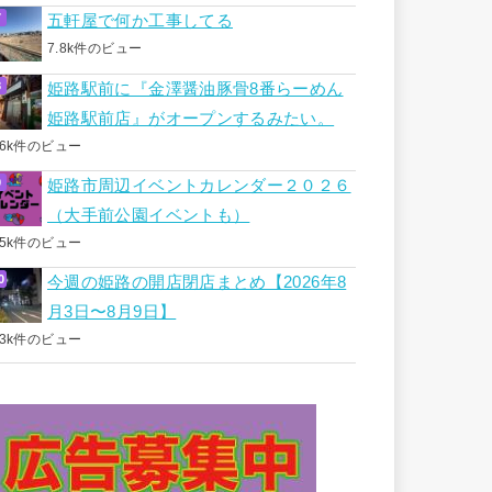
五軒屋で何か工事してる
7.8k件のビュー
姫路駅前に『金澤醤油豚骨8番らーめん
姫路駅前店』がオープンするみたい。
.6k件のビュー
姫路市周辺イベントカレンダー２０２６
（大手前公園イベントも）
.5k件のビュー
今週の姫路の開店閉店まとめ【2026年8
月3日〜8月9日】
.3k件のビュー