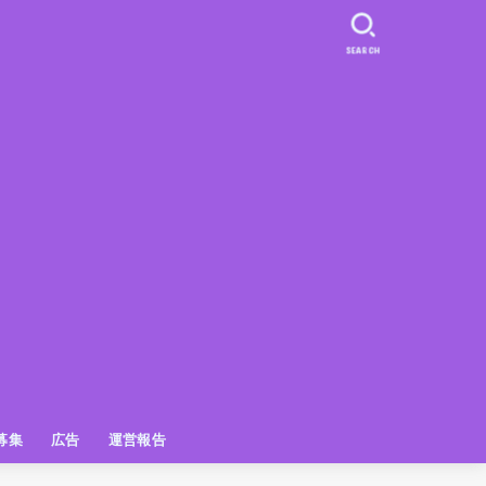
SEARCH
募集
広告
運営報告
PR
クーポン
広告掲載について
【広告掲載】姫路の種インスタプ
ビュースポット
お土産
おでかけ
アクセス解析
メディア出演情報
姫路の種グッズ