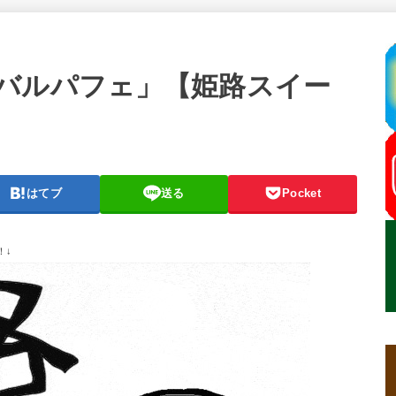
バルパフェ」【姫路スイー
はてブ
送る
Pocket
！↓