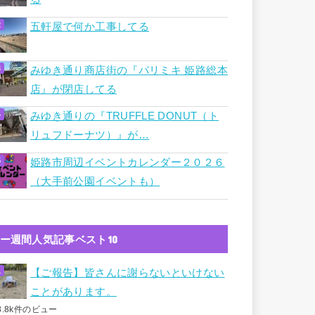
五軒屋で何か工事してる
みゆき通り商店街の『パリミキ 姫路総本
店』が閉店してる
みゆき通りの『TRUFFLE DONUT（ト
リュフドーナツ）』が…
姫路市周辺イベントカレンダー２０２６
（大手前公園イベントも）
ー週間人気記事ベスト10
【ご報告】皆さんに謝らないといけない
ことがあります。
8.8k件のビュー