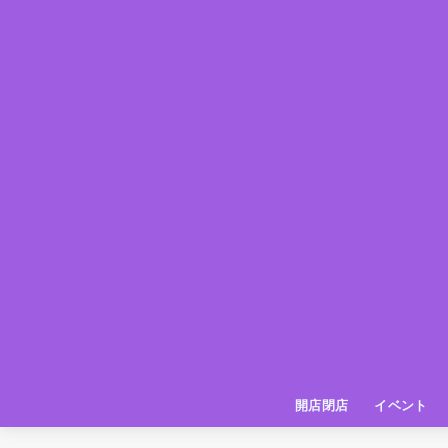
開店閉店
イベント
姫路の種探偵団
イベント
いってきた
お店紹介