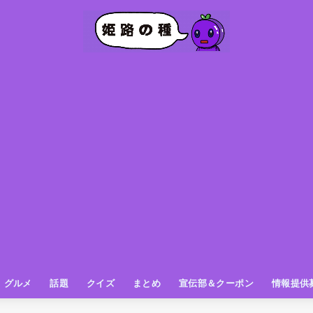
グルメ
話題
クイズ
まとめ
宣伝部＆クーポン
情報提供
グルメ（パン屋さん）
グルメ（カフェ）
グルメ（スイーツ
グルメ（ランチ
グルメ（ワンコイン
グルメ（ラーメン・餃子・中華
グルメ（うどん・そば・和食
グルメ（粉物
グルメ（お肉
グルメ（魚
グルメ（鳥料理
グルメ（呑み屋さん
グルメ（おやつ
街の動き
ニュース
スポーツ
テレビ
フォト
お役立ち情報
お知らせ
おしらせ
動物
姫路の種お得情報
企画
今日の姫路城
きになるもの
ヒメジマン
謎
姫路の種応援団
姫路の種探偵団
クイズ
著名人
ブドウRC
一万人の似顔絵を描く伝説
公園
観光＆お出かけ