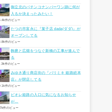
御立北のパチンコナンバーワン跡に何が
入るか決まったみたい！
5.4k件のビュー
たつの市富永に『菓子店 dada(ダダ)』が
オープンしてる
3.8k件のビュー
飾磨と広畑をつなぐ新橋の工事が進んで
る
1.3k件のビュー
みゆき通り商店街の『パリミキ 姫路総本
店』が閉店してる
0.1k件のビュー
ピオレ姫路の入口に気になるお知らせ
が…
.7k件のビュー