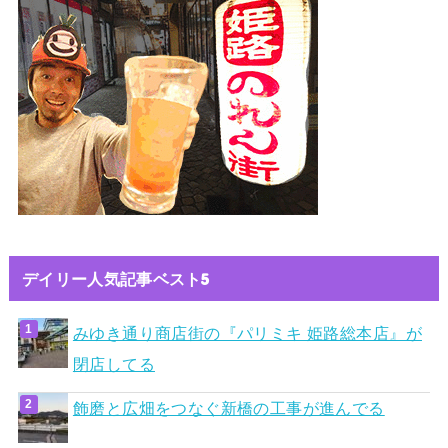
デイリー人気記事ベスト5
みゆき通り商店街の『パリミキ 姫路総本店』が
閉店してる
飾磨と広畑をつなぐ新橋の工事が進んでる