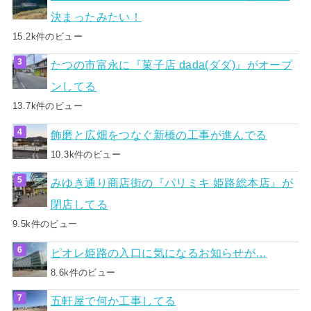
決まったみたい！
15.2k件のビュー
たつの市富永に『菓子店 dada(ダダ)』がオープ
ンしてる
13.7k件のビュー
飾磨と広畑をつなぐ新橋の工事が進んでる
10.3k件のビュー
みゆき通り商店街の『パリミキ 姫路総本店』が
閉店してる
9.5k件のビュー
ピオレ姫路の入口に気になるお知らせが…
8.6k件のビュー
五軒屋で何か工事してる