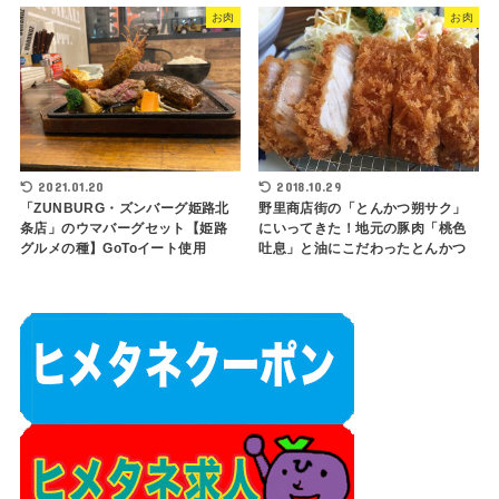
お肉
お肉
2021.01.20
2018.10.29
「ZUNBURG・ズンバーグ姫路北
野里商店街の「とんかつ朔サク」
条店」のウマバーグセット【姫路
にいってきた！地元の豚肉「桃色
グルメの種】GoToイート使用
吐息」と油にこだわったとんかつ