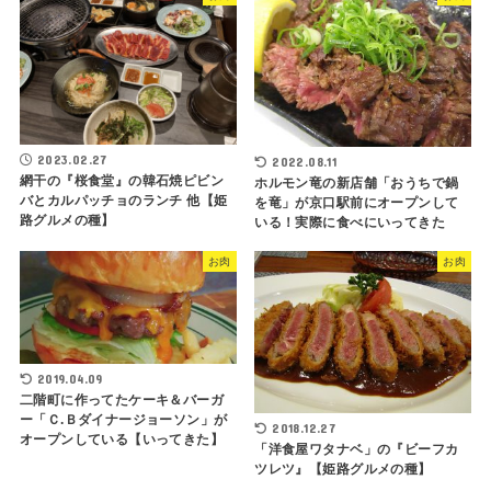
2023.02.27
2022.08.11
網干の『桜食堂』の韓石焼ピビン
ホルモン竜の新店舗「おうちで鍋
バとカルパッチョのランチ 他【姫
を竜」が京口駅前にオープンして
路グルメの種】
いる！実際に食べにいってきた
お肉
お肉
2019.04.09
二階町に作ってたケーキ＆バーガ
ー「Ｃ.Ｂダイナージョーソン」が
2018.12.27
オープンしている【いってきた】
「洋食屋ワタナベ」の『ビーフカ
ツレツ』【姫路グルメの種】