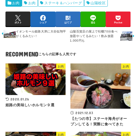
お肉
お肉
ステーキ＆ハンバーグ
山陽校区
ポスト
シェア
はてブ
送る
Pocket
イオンモール姫路大津に大谷似翔平
山陽百貨店の屋上で牡蠣70分食べ
がくるみたい！
放題やってるみたい！飲み放題
1,000円も
RECOMMEND
お肉
お肉
2020.01.26
姫路の美味しいホルモン９選
2021.12.03
【たつの市】ステーキ海舟がオー
プンしてる！実際に食べてきた
お肉
お肉