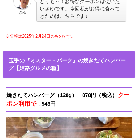
どうも～！お得なクーポンは使いた
いさゆです。今回私がお得に食べて
さゆ
きたのは
こちらです↓
※情報は2025年2月24日
のものです。
玉手の『ミスター・バーク』の焼きたてハンバー
グ【姫路グルメの種】
クー
焼きたてハンバーグ（120g） 878円（税込）
ポン利用で
→548
円