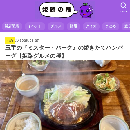
SEARCH
開店閉店
イベント
グルメ
話題
クイズ
まとめ
宣
2025.02.27
お肉
玉手の『ミスター・バーク』の焼きたてハンバ
ーグ【姫路グルメの種】