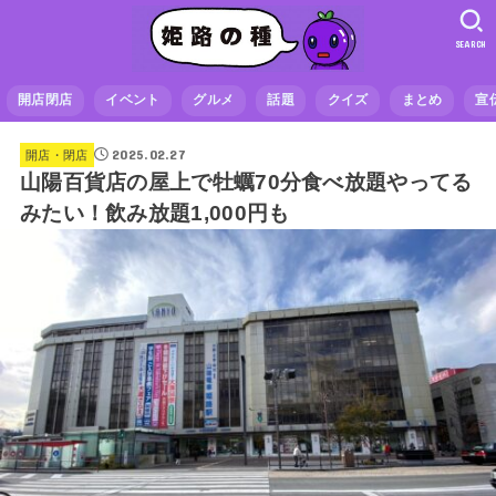
SEARCH
開店閉店
イベント
グルメ
話題
クイズ
まとめ
宣
2025.02.27
開店・閉店
山陽百貨店の屋上で牡蠣70分食べ放題やってる
みたい！飲み放題1,000円も