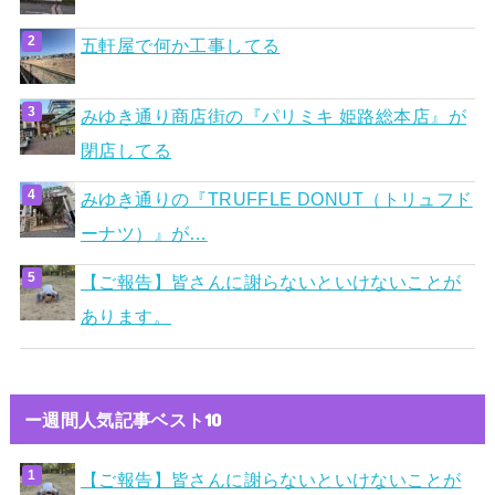
五軒屋で何か工事してる
みゆき通り商店街の『パリミキ 姫路総本店』が
閉店してる
みゆき通りの『TRUFFLE DONUT（トリュフド
ーナツ）』が…
【ご報告】皆さんに謝らないといけないことが
あります。
ー週間人気記事ベスト10
【ご報告】皆さんに謝らないといけないことが