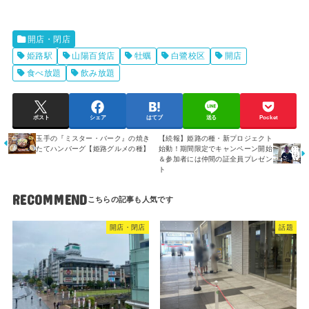
開店・閉店
姫路駅
山陽百貨店
牡蠣
白鷺校区
開店
食べ放題
飲み放題
ポスト
シェア
はてブ
送る
Pocket
玉手の『ミスター・バーク』の焼き
【続報】姫路の種・新プロジェクト
たてハンバーグ【姫路グルメの種】
始動！期間限定でキャンペーン開始
＆参加者には仲間の証全員プレゼン
ト
RECOMMEND
開店・閉店
話題