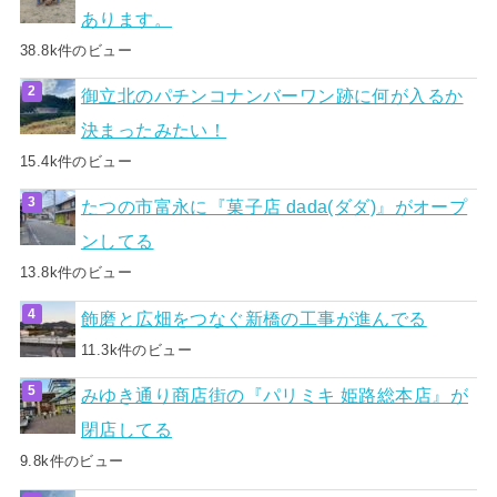
あります。
38.8k件のビュー
御立北のパチンコナンバーワン跡に何が入るか
決まったみたい！
15.4k件のビュー
たつの市富永に『菓子店 dada(ダダ)』がオープ
ンしてる
13.8k件のビュー
飾磨と広畑をつなぐ新橋の工事が進んでる
11.3k件のビュー
みゆき通り商店街の『パリミキ 姫路総本店』が
閉店してる
9.8k件のビュー