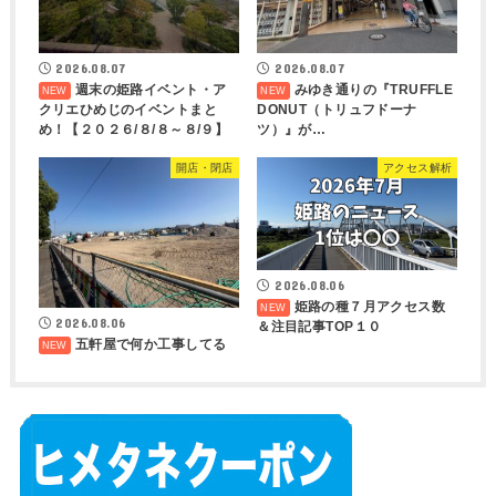
2026.08.07
2026.08.07
週末の姫路イベント・ア
みゆき通りの『TRUFFLE
クリエひめじのイベントまと
DONUT（トリュフドーナ
め！【２０２６/８/８～８/９】
ツ）』が…
開店・閉店
アクセス解析
2026.08.06
姫路の種７月アクセス数
2026.08.06
＆注目記事TOP１０
五軒屋で何か工事してる