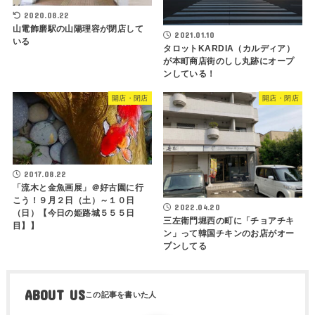
2020.08.22
山電飾磨駅の山陽理容が閉店して
2021.01.10
いる
タロットKARDIA（カルディア）
が本町商店街のしし丸跡にオープ
ンしている！
開店・閉店
開店・閉店
2017.08.22
「流木と金魚画展」＠好古園に行
こう！９月２日（土）～１０日
2022.04.20
（日）【今日の姫路城５５５日
三左衛門堀西の町に「チョアチキ
目】】
ン」って韓国チキンのお店がオー
プンしてる
ABOUT US