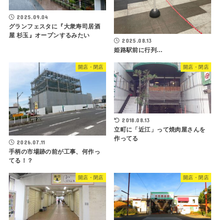
2025.09.04
グランフェスタに『大衆寿司居酒
屋 杉玉』オープンするみたい
2025.08.13
姫路駅前に行列…
開店・閉店
開店・閉店
2018.08.13
立町に「近江」って焼肉屋さんを
作ってる
2026.07.11
手柄の市場跡の前が工事、何作っ
てる！？
開店・閉店
開店・閉店