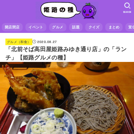
SEARCH
開店閉店
イベント
グルメ
話題
クイズ
まとめ
宣
2020.08.27
グルメ（和食）
「北前そば高田屋姫路みゆき通り店」の「ラン
チ」【姫路グルメの種】