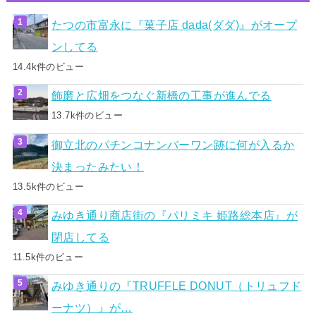
たつの市富永に『菓子店 dada(ダダ)』がオープ
ンしてる
14.4k件のビュー
飾磨と広畑をつなぐ新橋の工事が進んでる
13.7k件のビュー
御立北のパチンコナンバーワン跡に何が入るか
決まったみたい！
13.5k件のビュー
みゆき通り商店街の『パリミキ 姫路総本店』が
閉店してる
11.5k件のビュー
みゆき通りの『TRUFFLE DONUT（トリュフド
ーナツ）』が…