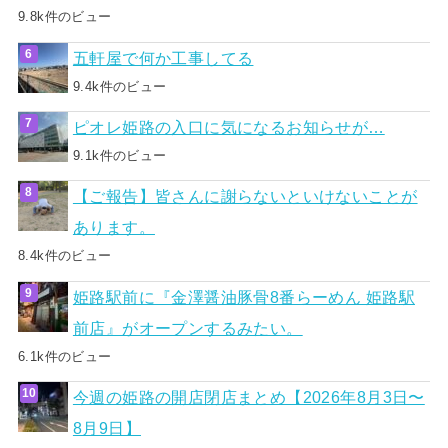
9.8k件のビュー
五軒屋で何か工事してる
9.4k件のビュー
ピオレ姫路の入口に気になるお知らせが…
9.1k件のビュー
【ご報告】皆さんに謝らないといけないことが
あります。
8.4k件のビュー
姫路駅前に『金澤醤油豚骨8番らーめん 姫路駅
前店』がオープンするみたい。
6.1k件のビュー
今週の姫路の開店閉店まとめ【2026年8月3日〜
8月9日】