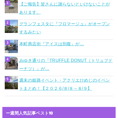
【ご報告】皆さんに謝らないといけないことが
あります。
グランフェスタに『フロマージュ』がオープン
するみたい
本町商店街『アイスは別腹』が…
みゆき通りの『TRUFFLE DONUT（トリュフド
ーナツ）』が…
週末の姫路イベント・アクリエひめじのイベン
トまとめ！【２０２６/８/８～８/９】
ー週間人気記事ベスト10