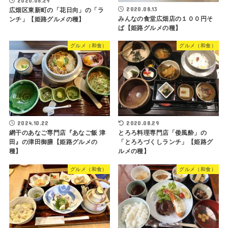
2020.08.29
2020.08.13
広畑区東新町の「花日向」の「ラ
みんなの食堂広畑店の１００円そ
ンチ」【姫路グルメの種】
ば【姫路グルメの種】
グルメ（和食）
グルメ（和食）
2024.10.22
2020.08.29
網干のあなご専門店『あなご飯 津
とろろ料理専門店「倭風酔」の
田』の津田御膳【姫路グルメの
「とろろづくしランチ」【姫路グ
種】
ルメの種】
グルメ（和食）
グルメ（和食）