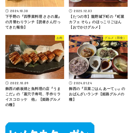
2024.10.30
2025.12.03
下手野の『四季菜料理 ささの屋』
【たつの市】龍野城下町の『町屋
の月替わりランチ【読者さん行っ
カフェ そら』のほっこりごはん
てきた報告】
【おでかけグルメ】
お肉
グルメ（和食）
2022.10.09
2024.01.24
飾西の鉄板焼と魚料理の店『うま
飾西の『豆菜ごはん あーてぃ』の
こだ』の「蒸穴子寿司、手作りラ
おばんざいランチ【姫路グルメの
イスコロッケ 他」【姫路グルメ
種】
の種】