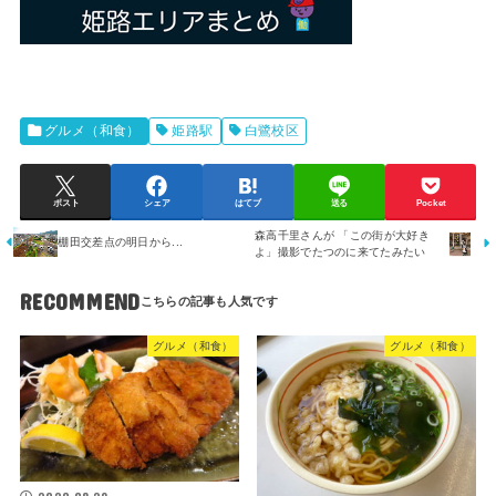
グルメ（和食）
姫路駅
白鷺校区
ポスト
シェア
はてブ
送る
Pocket
森高千里さんが 「この街が大好き
棚田交差点の明日から...
よ」撮影でたつのに来てたみたい
RECOMMEND
グルメ（和食）
グルメ（和食）