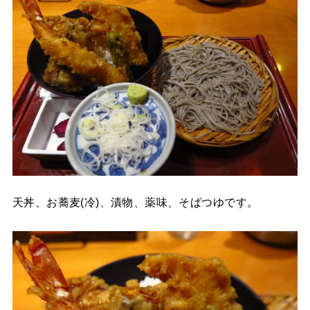
天丼、お蕎麦(冷)、漬物、薬味、そばつゆです。