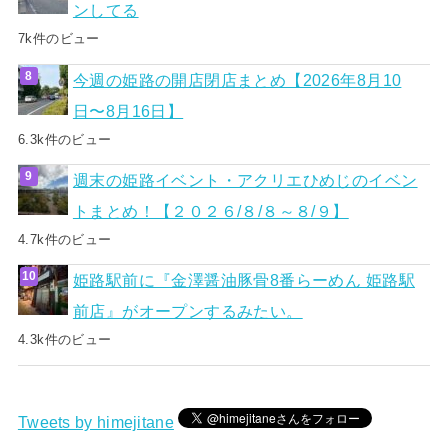
ンしてる
7k件のビュー
今週の姫路の開店閉店まとめ【2026年8月10
日〜8月16日】
6.3k件のビュー
週末の姫路イベント・アクリエひめじのイベン
トまとめ！【２０２６/８/８～８/９】
4.7k件のビュー
姫路駅前に『金澤醤油豚骨8番らーめん 姫路駅
前店』がオープンするみたい。
4.3k件のビュー
Tweets by himejitane