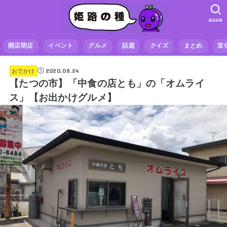
SEARCH
開店閉店
イベント
グルメ
話題
クイズ
まとめ
宣
2020.08.24
おでかけ
【たつの市】「中食の店とも」の「オムライ
ス」【お出かけグルメ】