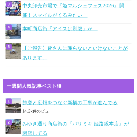
中央卸売市場で『姫マルシェフェス2026』開
催！スマイルがくるみたい！
本町商店街『アイスは別腹』が…
【ご報告】皆さんに謝らないといけないことが
あります。
ー週間人気記事ベスト10
飾磨と広畑をつなぐ新橋の工事が進んでる
14.2k件のビュー
みゆき通り商店街の『パリミキ 姫路総本店』が
閉店してる