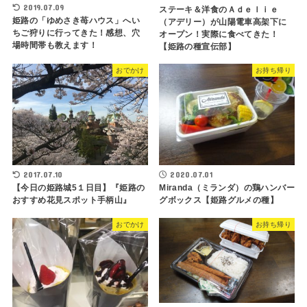
2019.07.09
ステーキ＆洋食のＡｄｅｌｉｅ
姫路の「ゆめさき苺ハウス」へい
（アデリー）が山陽電車高架下に
ちご狩りに行ってきた！感想、穴
オープン！実際に食べてきた！
場時間帯も教えます！
【姫路の種宣伝部】
おでかけ
お持ち帰り
2017.07.10
2020.07.01
【今日の姫路城5１日目】『姫路の
Miranda（ミランダ）の鶏ハンバー
おすすめ花見スポット手柄山』
グボックス【姫路グルメの種】
おでかけ
お持ち帰り