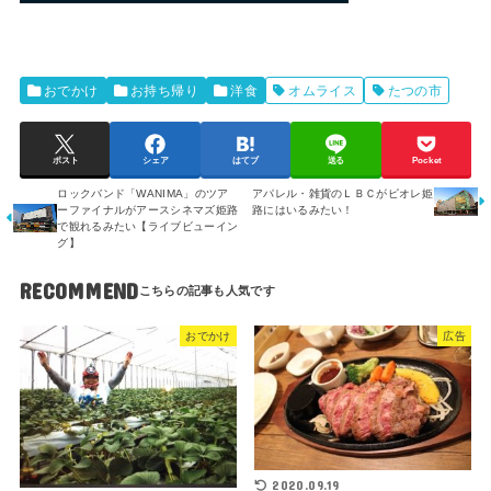
おでかけ
お持ち帰り
洋食
オムライス
たつの市
ポスト
シェア
はてブ
送る
Pocket
ロックバンド「WANIMA」のツア
アパレル・雑貨のＬＢＣがピオレ姫
ーファイナルがアースシネマズ姫路
路にはいるみたい！
で観れるみたい【ライブビューイン
グ】
RECOMMEND
おでかけ
広告
2020.09.19