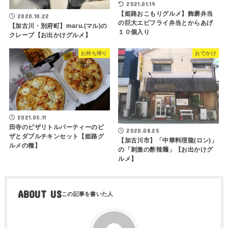
2021.01.19
【姫路おこもりグルメ】飾磨弁当
2020.10.22
の巨大エビフライ弁当とからあげ
【加古川・別府町】maru.(マル)の
１０個入り
クレープ【お出かけグルメ】
お持ち帰り
おでかけ
2021.05.11
田寺のピザリトルパーティーのピ
2020.08.25
ザとダブルチキンセット【姫路グ
【加古川市】「中華料理龍(ロン)」
ルメの種】
の「刺激の酢辣麺」【お出かけグ
ルメ】
ABOUT US