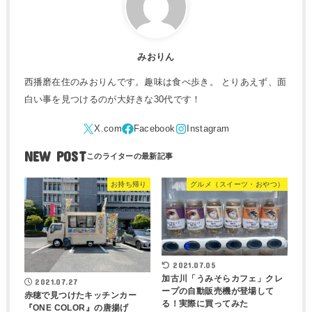
みおりん
西播磨在住のみおりんです。趣味は食べ歩き。 とりあえず、面
白い事を見つけるのが大好きな30代です！
NEW POST
お持ち帰り
グルメ（スイーツ・おやつ）
2021.07.05
加古川「うみそらカフェ」クレ
2021.07.27
ープの自動販売機が登場して
赤穂で見つけたキッチンカー
る！実際に買ってみた
『ONE COLOR』の唐揚げ