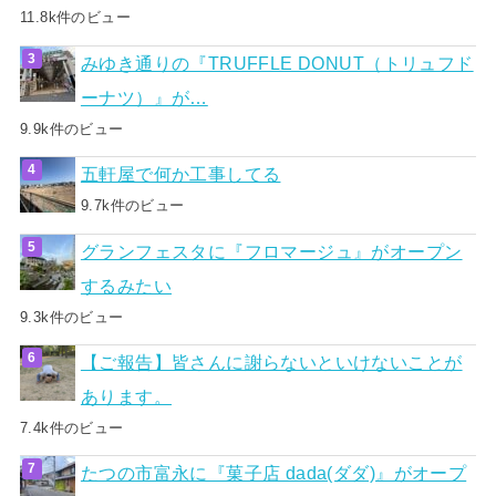
11.8k件のビュー
みゆき通りの『TRUFFLE DONUT（トリュフド
ーナツ）』が…
9.9k件のビュー
五軒屋で何か工事してる
9.7k件のビュー
グランフェスタに『フロマージュ』がオープン
するみたい
9.3k件のビュー
【ご報告】皆さんに謝らないといけないことが
あります。
7.4k件のビュー
たつの市富永に『菓子店 dada(ダダ)』がオープ