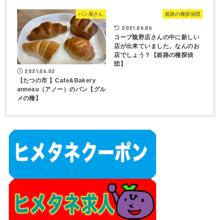
パン屋さん
姫路の種探偵団
2021.06.06
コープ龍野店さんの中に新しい
店が出来ていました。なんのお
店でしょう？【姫路の種探偵
団】
2021.06.02
【たつの市 】Cafe&Bakery
anneau（アノー）のパン【グル
メの種】