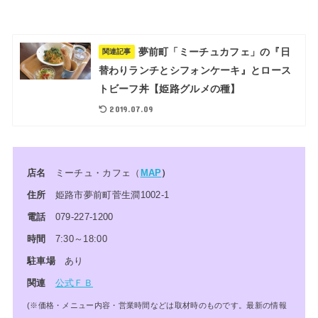
夢前町「ミーチュカフェ」の『日
関連記事
替わりランチとシフォンケーキ』とロース
トビーフ丼【姫路グルメの種】
2019.07.09
店名
ミーチュ・カフェ（
MAP
）
住所
姫路市夢前町菅生澗1002-1
電話
079-227-1200
時間
7:30～18:00
駐車場
あり
関連
公式ＦＢ
(※価格・メニュー内容・営業時間などは取材時のものです。最新の情報