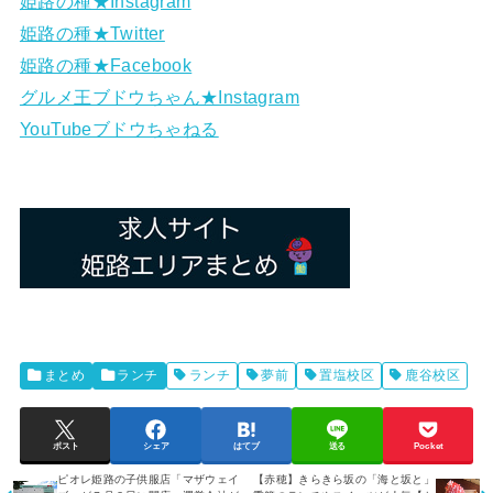
姫路の種★Instagram
姫路の種★Twitter
姫路の種★Facebook
グルメ王ブドウちゃん★Instagram
YouTubeブドウちゃねる
まとめ
ランチ
ランチ
夢前
置塩校区
鹿谷校区
ポスト
シェア
はてブ
送る
Pocket
ピオレ姫路の子供服店「マザウェイ
【赤穂】きらきら坂の「海と坂と」