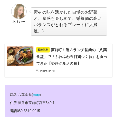
素材の味を活かした自慢のお野菜
と、食感も楽しめて、栄養価の高い
あすぴー
バランスがとれるプレートに大満
足。)
夢前町！週３ランチ営業の「八葉
関連記事
食堂」で「ふわふわ五目鶏つくね」を食べ
てきた【姫路グルメの種】
2021.01.15
店名
八葉食堂(
map
)
住所
姫路市夢前町宮置349-1
電話
080-5319-9915