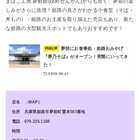
まぼこ工房 夢鮮館(ゆめせんかん)からも近く、夢前の楽
しみがさらに倍増！姫路の良さがわかる小食堂（そば・
丼もの）・姫路のお土産を取り揃えた売店もあり、新た
な姫路の大型観光スポットでもありおすすめです！
夢前にお食事処・姫路おみやげ
関連記事
『夢乃そば』がオープン！実際にいってき
た！
2020.08.27
店名
（
MAP）
住所 兵庫県姫路市夢前町置本583番地
電話 079-335-1188
時間