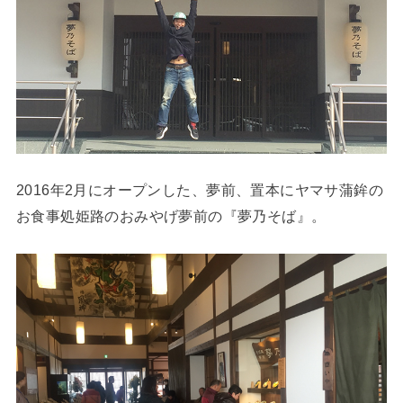
2016年2月にオープンした、
夢前、置本にヤマサ蒲鉾の
お食事処姫路のおみやげ夢前の『夢乃そば』。