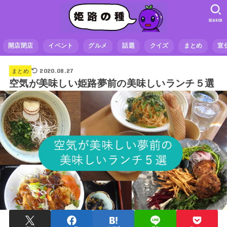
SEARCH
開店閉店
イベント
グルメ
話題
クイズ
まとめ
宣
2020.08.27
まとめ
空気が美味しい姫路夢前の美味しいランチ５選