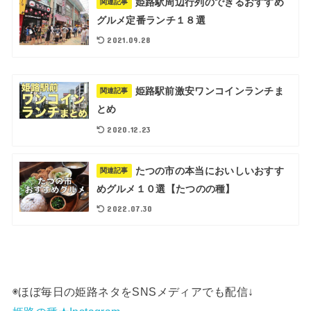
姫路駅周辺行列のできるおすすめ
関連記事
グルメ定番ランチ１８選
2021.09.28
姫路駅前激安ワンコインランチま
関連記事
とめ
2020.12.23
たつの市の本当においしいおすす
関連記事
めグルメ１０選【たつのの種】
2022.07.30
◉ほぼ毎日の姫路ネタをSNSメディアでも配信↓