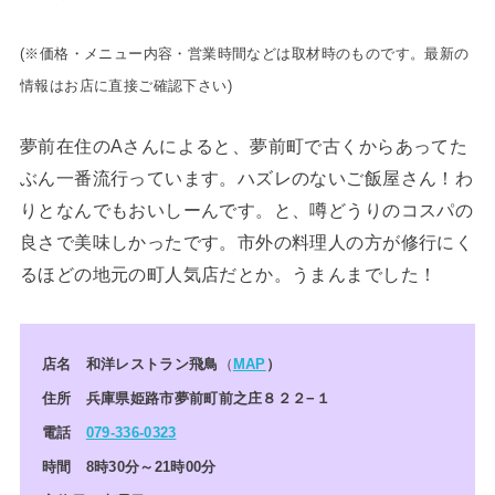
(※価格・メニュー内容・営業時間などは取材時のものです。最新の
情報はお店に直接ご確認下さい)
夢前在住のAさんによると、夢前町で古くからあってた
ぶん一番流行っています。ハズレのないご飯屋さん！わ
りとなんでもおいしーんです。と、噂どうりのコスパの
良さで美味しかったです。市外の料理人の方が修行にく
るほどの地元の町人気店だとか。うまんまでした！
店名 和洋レストラン飛鳥
（
MAP
）
住所 兵庫県姫路市夢前町前之庄８２２−１
電話
079-336-0323
時間 8時30分～21時00分