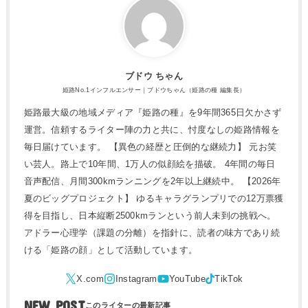
ブドウ ちゃん
姫路No.1インフルエンサー｜ブドウちゃん（姫路の種 編集長）
姫路最大級の地域メディア『姫路の種』を9年間365日欠かさず
運営。信頼するライター陣の力と共に、忖度なしの姫路情報を
毎日届けています。 【異色の経歴と圧倒的な継続力】 元お笑
い芸人。路上で10年間、1万人の似顔絵を描破。 4年間の毎日
音声配信、月間300kmランニングを2年以上継続中。 【2026年
夏のビッグプロジェクト】 ゆるキャラグランプリでの12万票獲
得を目指し、日本縦断2500kmランという前人未到の挑戦へ。
アドラー心理学（課題の分離）を指針に、読者の味方であり続
ける「姫路の顔」として活動しています。
NEW POST