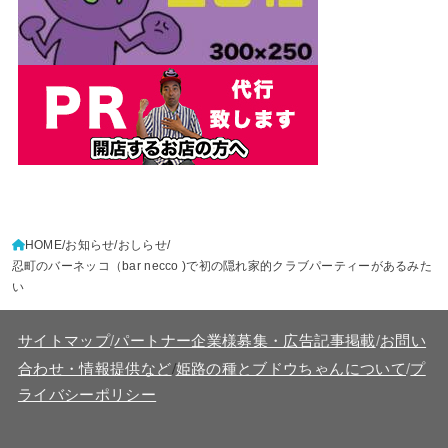
HOME
お知らせ
おしらせ
忍町のバーネッコ（bar necco )で初の隠れ家的クラブパーティーがあるみた
い
サイトマップ
/
パートナー企業様募集・広告記事掲載
/
お問い
/
合わせ・情報提供など
姫路の種とブドウちゃんについて
/
プ
ライバシーポリシー