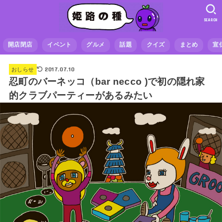
SEARCH
開店閉店
イベント
グルメ
話題
クイズ
まとめ
宣
2017.07.10
おしらせ
忍町のバーネッコ（bar necco )で初の隠れ家
的クラブパーティーがあるみたい