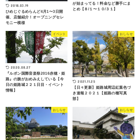
が始まってる！料金など勝手にま
2018.03.19
とめ【８/１〜１０/３１】
ひめじぐるめらんど4月1〜3日開
催、店舗紹介！オープニングセレ
モニー模様
イベント
おしらせ
2020.08.27
『ルポン国際音楽祭2016赤穂・姫
路』の旗がおめみえしている【今
2021.11.25
日の姫路城２２１日目・イベント
【日々更新】姫路城周辺紅葉色づ
情報】
き速報２０２１【姫路の種写真
部】
おしらせ
おしらせ