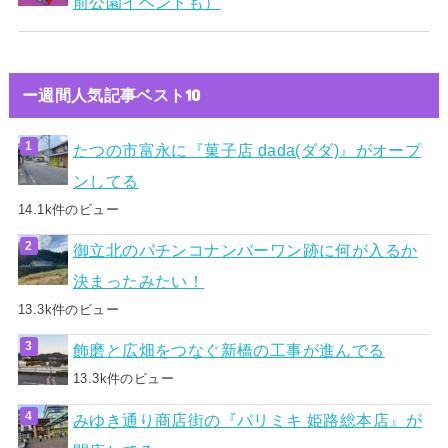
前公園イベントも）
ー週間人気記事ベスト10
たつの市富永に『菓子店 dada(ダダ)』がオープ
ンしてる
14.1k件のビュー
御立北のパチンコナンバーワン跡に何が入るか
決まったみたい！
13.3k件のビュー
飾磨と広畑をつなぐ新橋の工事が進んでる
13.3k件のビュー
みゆき通り商店街の『パリミキ 姫路総本店』が