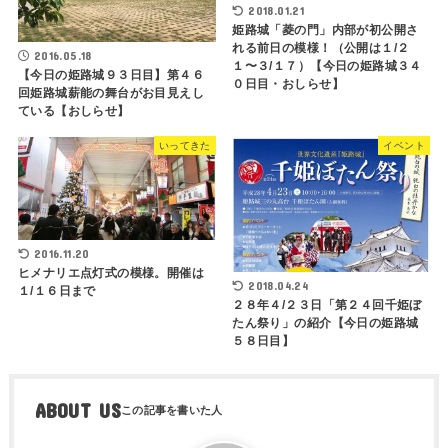
2018.01.21
姫路城「菱の門」内部が初公開さ
れる前日の模様！（公開は１/２
2016.05.18
１〜３/１７）【今日の姫路城３４
【今日の姫路城９３日目】第４６
０日目・おしらせ】
回姫路城薪能の舞台がお目見えし
ている【おしらせ】
いってきた
イベント
2016.11.20
ヒメナリエ点灯式の模様。開催は
2018.04.24
１/１６日まで
２８年４/２３日「第２４回千姫ぼ
たん祭り」の紹介【今日の姫路城
５８日目】
ABOUT US