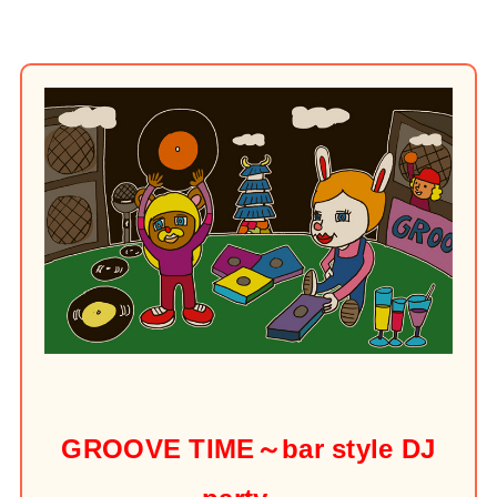
GROOVE TIME～bar style DJ