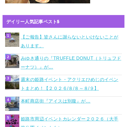
デイリー人気記事ベスト5
【ご報告】皆さんに謝らないといけないことが
あります。
みゆき通りの『TRUFFLE DONUT（トリュフド
ーナツ）』が…
週末の姫路イベント・アクリエひめじのイベン
トまとめ！【２０２６/８/８～８/９】
本町商店街『アイスは別腹』が…
姫路市周辺イベントカレンダー２０２６（大手