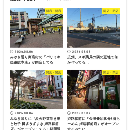
開店・閉店
開店・閉店
2026.08.06
2026.08.05
みゆき通り商店街の『パリミキ
広畑、スギ薬局の隣の更地で何
姫路総本店』が閉店してる
か作ってる…
開店・閉店
開店・閉店
2026.08.04
2026.08.04
みゆき通りに『炭火野菜巻き串
姫路駅前に『金澤醤油豚骨8番ら
と餃子 博多うずまき 姫路駅前
ーめん 姫路駅前店』がオープン
店』がオープンしてる！期間限
するみたい。