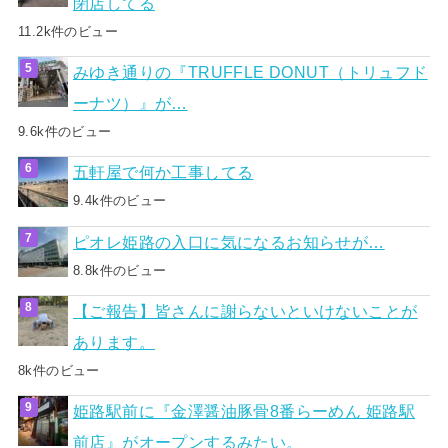
閉店してる
11.2k件のビュー
みゆき通りの『TRUFFLE DONUT（トリュフド
ーナツ）』が…
9.6k件のビュー
五軒屋で何か工事してる
9.4k件のビュー
ピオレ姫路の入口に気になるお知らせが…
8.8k件のビュー
【ご報告】皆さんに謝らないといけないことが
あります。
8k件のビュー
姫路駅前に『金澤醤油豚骨8番らーめん 姫路駅
前店』がオープンするみたい。