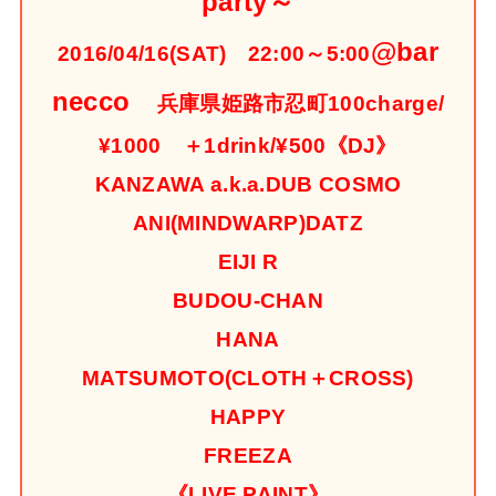
party～
@bar
2016/04/16(SAT) 22:00～5:00
necco
兵庫県姫路市忍町100
charge/
¥1000 ＋1drink/¥500
《DJ》
KANZAWA a.k.a.DUB COSMO
ANI(MINDWARP)
DATZ
EIJI R
BUDOU-CHAN
HANA
MATSUMOTO(CLOTH＋CROSS)
HAPPY
FREEZA
《LIVE PAINT》