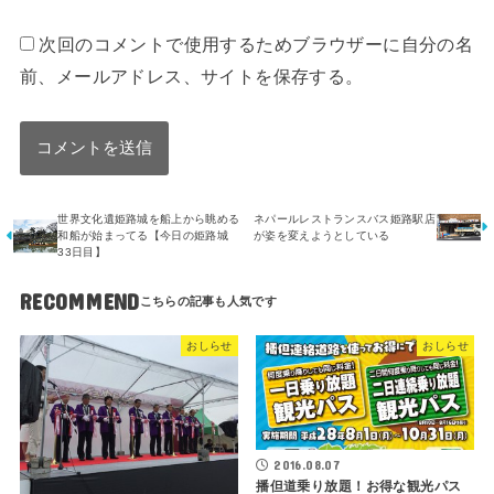
次回のコメントで使用するためブラウザーに自分の名
前、メールアドレス、サイトを保存する。
世界文化遺姫路城を船上から眺める
ネパールレストランスバス姫路駅店
和船が始まってる【今日の姫路城
が姿を変えようとしている
33日目】
RECOMMEND
おしらせ
おしらせ
2016.08.07
播但道乗り放題！お得な観光パス