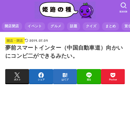
SEARCH
開店閉店
イベント
グルメ
話題
クイズ
まとめ
宣
2019.07.09
開店・閉店
夢前スマートインター（中国自動車道）向かい
にコンビ二ができるみたい。
ポスト
シェア
はてブ
送る
Pocket