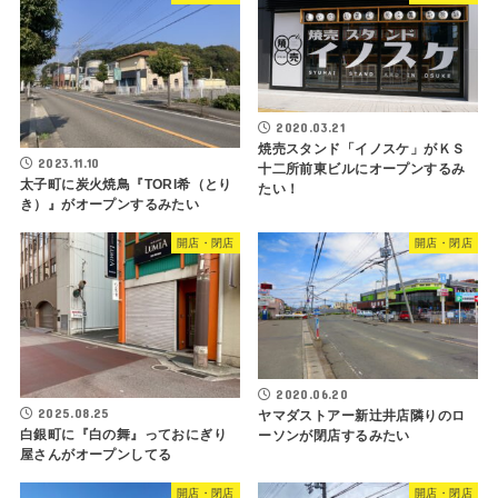
2020.03.21
焼売スタンド「イノスケ」がＫＳ
2023.11.10
十二所前東ビルにオープンするみ
太子町に炭火焼鳥『TORI希（とり
たい！
き）』がオープンするみたい
開店・閉店
開店・閉店
2020.06.20
2025.08.25
ヤマダストアー新辻井店隣りのロ
白銀町に『白の舞』っておにぎり
ーソンが閉店するみたい
屋さんがオープンしてる
開店・閉店
開店・閉店