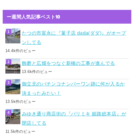
ー週間人気記事ベスト10
たつの市富永に『菓子店 dada(ダダ)』がオープ
ンしてる
14.4k件のビュー
飾磨と広畑をつなぐ新橋の工事が進んでる
13.6k件のビュー
御立北のパチンコナンバーワン跡に何が入るか
決まったみたい！
13.5k件のビュー
みゆき通り商店街の『パリミキ 姫路総本店』が
閉店してる
11.5k件のビュー