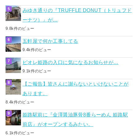
みゆき通りの『TRUFFLE DONUT（トリュフド
ーナツ）』が…
9.8k件のビュー
五軒屋で何か工事してる
9.4k件のビュー
ピオレ姫路の入口に気になるお知らせが…
9.1k件のビュー
【ご報告】皆さんに謝らないといけないことが
あります。
8.4k件のビュー
姫路駅前に『金澤醤油豚骨8番らーめん 姫路駅
前店』がオープンするみたい。
6.1k件のビュー