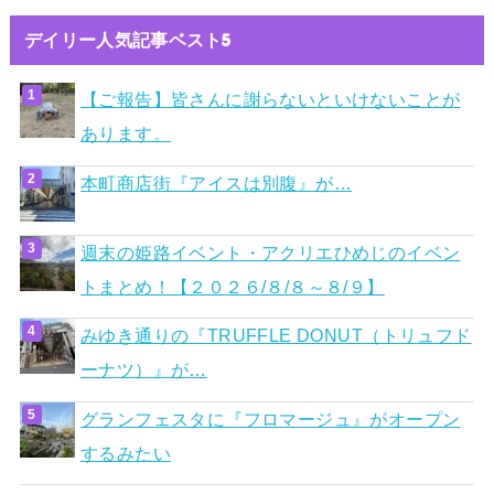
デイリー人気記事ベスト5
【ご報告】皆さんに謝らないといけないことが
あります。
本町商店街『アイスは別腹』が…
週末の姫路イベント・アクリエひめじのイベン
トまとめ！【２０２６/８/８～８/９】
みゆき通りの『TRUFFLE DONUT（トリュフド
ーナツ）』が…
グランフェスタに『フロマージュ』がオープン
するみたい