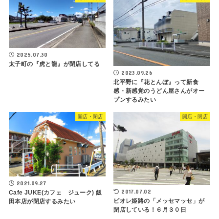
2025.07.30
太子町の『虎と龍』が閉店してる
2023.09.26
北平野に『花とんぼ』って新食
感・新感覚のうどん屋さんがオー
プンするみたい
開店・閉店
開店・閉店
2021.09.27
2017.07.02
Cafe JUKE(カフェ ジューク) 飯
ピオレ姫路の「メッセマッセ」が
田本店が閉店するみたい
閉店している！６月３０日