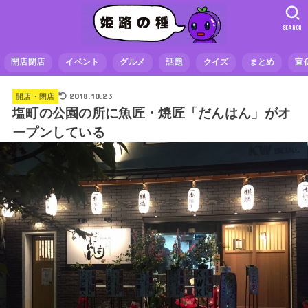
SEARCH
開店閉店
イベント
グルメ
話題
クイズ
まとめ
宣
2018.10.23
開店・閉店
塩町の公園の所に魚匠・焼匠「だんはん」がオ
ープンしている