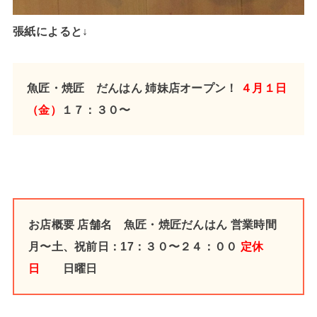
張紙によると↓
魚匠・焼匠 だんはん
姉妹店オープン！
４月１日
（金
）
１７：３０〜
お店概要
店舗名 魚匠・焼匠だんはん
営業時間
月〜土、祝前日：17：３０〜２４：００
定休
日
日曜日