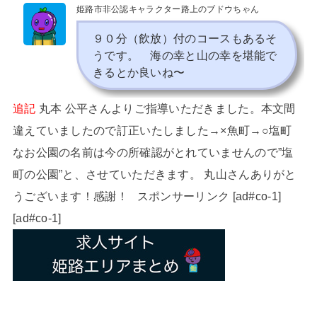
姫路市非公認キャラクター路上のブドウちゃん
９０分（飲放）付のコースもあるそ
うです。 海の幸と山の幸を堪能で
きるとか良いね〜
追記
丸本 公平さんよりご指導いただきました。本文間
違えていましたので訂正いたしました→×魚町→○塩町
なお公園の名前は今の所確認がとれていませんので”塩
町の公園”と、させていただきます。 丸山さんありがと
うございます！感謝！ スポンサーリンク [ad#co-1]
[ad#co-1]