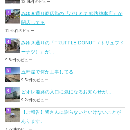
13.9k件のビュー
みゆき通り商店街の『パリミキ 姫路総本店』が
閉店してる
11.6k件のビュー
みゆき通りの『TRUFFLE DONUT（トリュフド
ーナツ）』が…
9.8k件のビュー
五軒屋で何か工事してる
9.5k件のビュー
ピオレ姫路の入口に気になるお知らせが…
9.2k件のビュー
【ご報告】皆さんに謝らないといけないことが
あります。
7.7k件のビュー