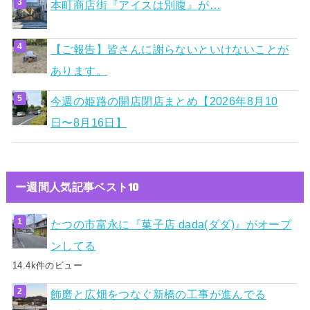
本町商店街『アイスは別腹』が…
【ご報告】皆さんに謝らないといけないことが
あります。
今週の姫路の開店閉店まとめ【2026年8月10
日〜8月16日】
ー週間人気記事ベスト10
たつの市富永に『菓子店 dada(ダダ)』がオープ
ンしてる
14.4k件のビュー
飾磨と広畑をつなぐ新橋の工事が進んでる