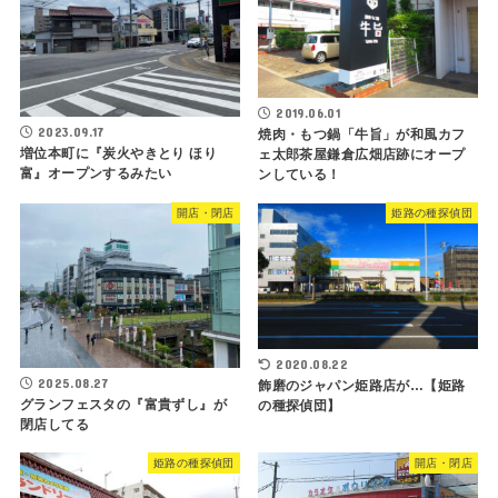
2019.06.01
2023.09.17
焼肉・もつ鍋「牛旨」が和風カフ
増位本町に『炭火やきとり ほり
ェ太郎茶屋鎌倉広畑店跡にオープ
富』オープンするみたい
ンしている！
開店・閉店
姫路の種探偵団
2020.08.22
2025.08.27
飾磨のジャパン姫路店が…【姫路
グランフェスタの『富貴ずし』が
の種探偵団】
閉店してる
姫路の種探偵団
開店・閉店