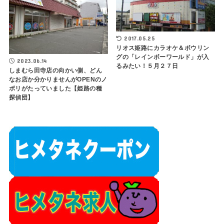
2017.05.25
リオス姫路にカラオケ＆ボウリン
グの「レインボーワールド」が入
2023.06.14
るみたい！５月２７日
しまむら田寺店の向かい側、どん
なお店か分かりませんがOPENのノ
ボリがたっていました【姫路の種
探偵団】