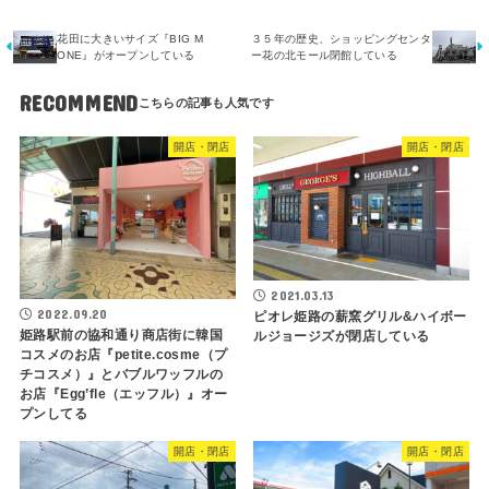
花田に大きいサイズ『BIG M
３５年の歴史、ショッピングセンタ
ONE』がオープンしている
ー花の北モール閉館している
RECOMMEND
開店・閉店
開店・閉店
2021.03.13
2022.09.20
ピオレ姫路の薪窯グリル&ハイボー
姫路駅前の協和通り商店街に韓国
ルジョージズが閉店している
コスメのお店『petite.cosme（プ
チコスメ）』とバブルワッフルの
お店『Egg’fle（エッフル）』オー
プンしてる
開店・閉店
開店・閉店