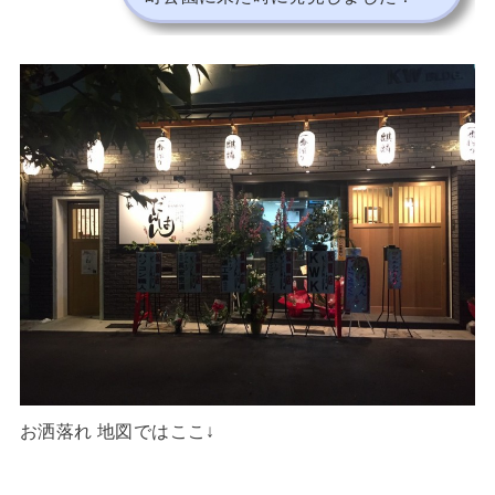
お洒落れ 地図ではここ↓