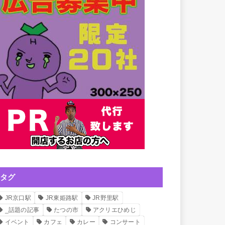
タグ
JR京口駅
JR東姫路駅
JR野里駅
_話題の記事
たつの市
アクリエひめじ
イベント
カフェ
カレー
コンサート