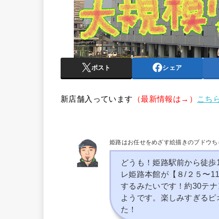
ポスト
シェア
新店舗入っています
（最新情報は→）
こち
姫路はお任せをめざす絵描きのブドウち
どうも！姫路駅前から徒歩
レ姫路本館が【８/２５〜
するみたいです！約30テ
ようです。楽しみすぎるピ
た！