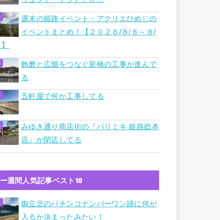
週末の姫路イベント・アクリエひめじの
イベントまとめ！【２０２６/８/８～８/
９】
飾磨と広畑をつなぐ新橋の工事が進んで
る
五軒屋で何か工事してる
みゆき通り商店街の『パリミキ 姫路総本
店』が閉店してる
ー週間人気記事ベスト10
御立北のパチンコナンバーワン跡に何が
入るか決まったみたい！