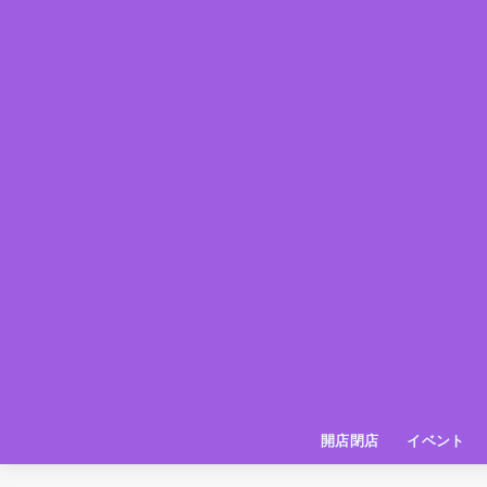
開店閉店
イベント
姫路の種探偵団
イベント
いってきた
お店紹介