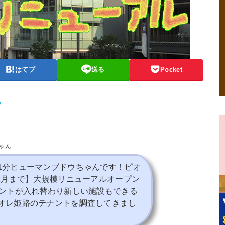
はてブ
送る
Pocket
ら
ゃん
1分ヒューマンブドウちゃんです！ピオ
11月まで】大規模リニューアルオープン
ナントが入れ替わり新しい施設もできる
オレ姫路のテナントを調査してきまし