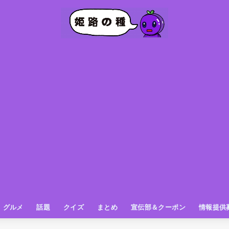
グルメ
話題
クイズ
まとめ
宣伝部＆クーポン
情報提供
グルメ（パン屋さん）
グルメ（カフェ）
グルメ（スイーツ
グルメ（ランチ
グルメ（ワンコイン
グルメ（ラーメン・餃子・中華
グルメ（うどん・そば・和食
グルメ（粉物
グルメ（お肉
グルメ（魚
グルメ（鳥料理
グルメ（呑み屋さん
グルメ（おやつ
街の動き
ニュース
スポーツ
テレビ
フォト
お役立ち情報
お知らせ
おしらせ
動物
姫路の種お得情報
企画
今日の姫路城
きになるもの
ヒメジマン
謎
姫路の種応援団
姫路の種探偵団
クイズ
著名人
ブドウRC
一万人の似顔絵を描く伝説
公園
観光＆お出かけ