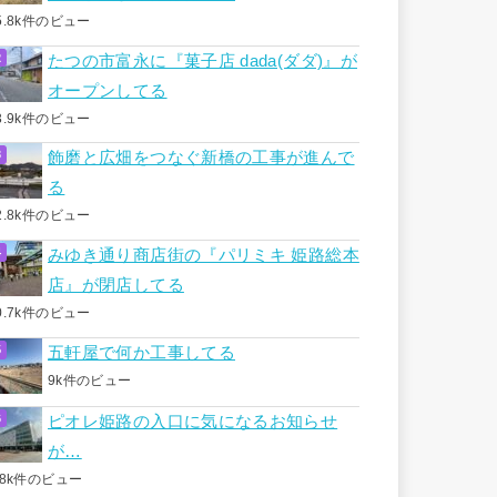
5.8k件のビュー
たつの市富永に『菓子店 dada(ダダ)』が
オープンしてる
3.9k件のビュー
飾磨と広畑をつなぐ新橋の工事が進んで
る
2.8k件のビュー
みゆき通り商店街の『パリミキ 姫路総本
店』が閉店してる
0.7k件のビュー
五軒屋で何か工事してる
9k件のビュー
ピオレ姫路の入口に気になるお知らせ
が…
.8k件のビュー