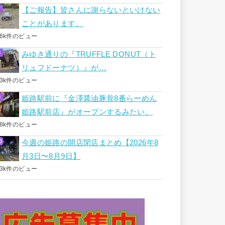
【ご報告】皆さんに謝らないといけない
ことがあります。
.6k件のビュー
みゆき通りの『TRUFFLE DONUT（ト
リュフドーナツ）』が…
.3k件のビュー
姫路駅前に『金澤醤油豚骨8番らーめん
姫路駅前店』がオープンするみたい。
.8k件のビュー
今週の姫路の開店閉店まとめ【2026年8
月3日〜8月9日】
.3k件のビュー