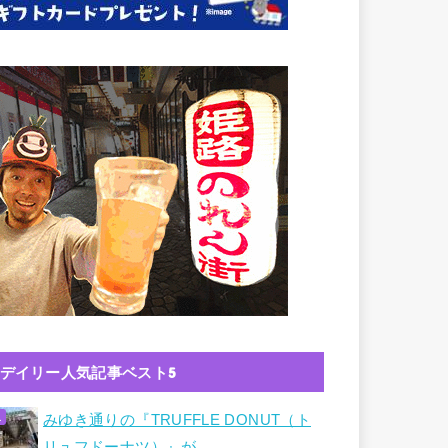
デイリー人気記事ベスト5
みゆき通りの『TRUFFLE DONUT（ト
リュフドーナツ）』が…