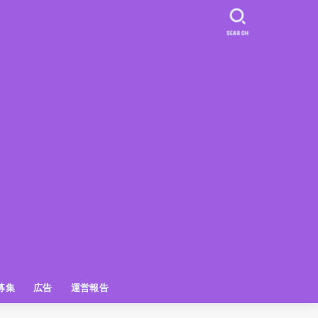
SEARCH
募集
広告
運営報告
PR
クーポン
広告掲載について
【広告掲載】姫路の種インスタプ
ビュースポット
お土産
おでかけ
アクセス解析
メディア出演情報
姫路の種グッズ