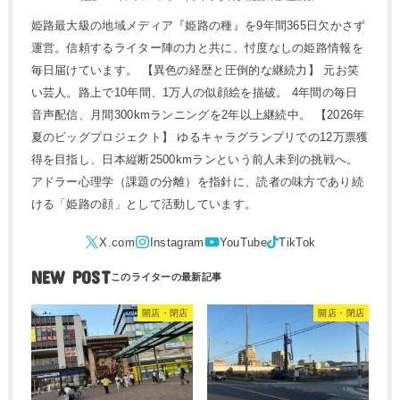
姫路最大級の地域メディア『姫路の種』を9年間365日欠かさず
運営。信頼するライター陣の力と共に、忖度なしの姫路情報を
毎日届けています。 【異色の経歴と圧倒的な継続力】 元お笑
い芸人。路上で10年間、1万人の似顔絵を描破。 4年間の毎日
音声配信、月間300kmランニングを2年以上継続中。 【2026年
夏のビッグプロジェクト】 ゆるキャラグランプリでの12万票獲
得を目指し、日本縦断2500kmランという前人未到の挑戦へ。
アドラー心理学（課題の分離）を指針に、読者の味方であり続
ける「姫路の顔」として活動しています。
NEW POST
開店・閉店
開店・閉店