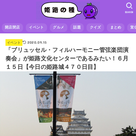
SEARCH
開店閉店
イベント
グルメ
話題
クイズ
まとめ
宣
2020.09.15
イベント
「ブリュッセル・フィルハーモニー管弦楽団演
奏会」が姫路文化センターであるみたい！６月
１５日【今日の姫路城４７０日目】