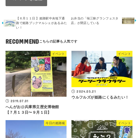
【６月１１日 】姫路駅中央地下通
お弁当の「味三昧グランフェスタ
路で姫路ブックマルシェがあるみた
店」が閉店している
い！
RECOMMEND
イベント
イベント
2024.05.21
ウルフルズが姫路にくるみたい！
2019.07.01
へんがお@兵庫県立歴史博物館
【７月１３日〜９月１日】
今日の姫路城
イベント