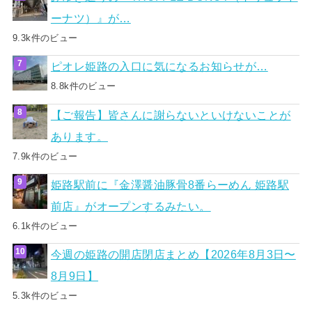
ーナツ）』が…
9.3k件のビュー
ピオレ姫路の入口に気になるお知らせが…
8.8k件のビュー
【ご報告】皆さんに謝らないといけないことが
あります。
7.9k件のビュー
姫路駅前に『金澤醤油豚骨8番らーめん 姫路駅
前店』がオープンするみたい。
6.1k件のビュー
今週の姫路の開店閉店まとめ【2026年8月3日〜
8月9日】
5.3k件のビュー