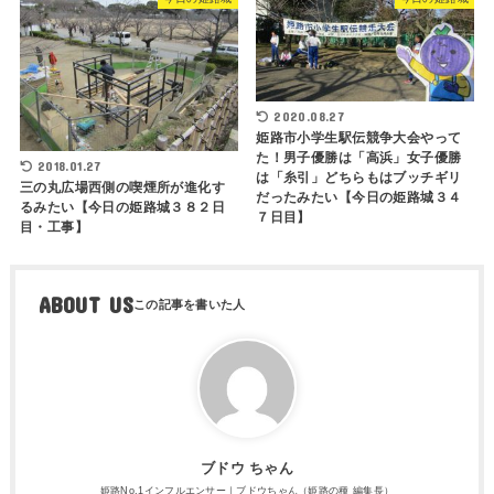
2020.08.27
姫路市小学生駅伝競争大会やって
た！男子優勝は「高浜」女子優勝
2018.01.27
は「糸引」どちらもはブッチギリ
三の丸広場西側の喫煙所が進化す
だったみたい【今日の姫路城３４
るみたい【今日の姫路城３８２日
７日目】
目・工事】
ABOUT US
ブドウ ちゃん
姫路No.1インフルエンサー｜ブドウちゃん（姫路の種 編集長）