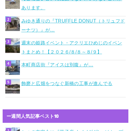
あります。
みゆき通りの『TRUFFLE DONUT（トリュフド
ーナツ）』が…
週末の姫路イベント・アクリエひめじのイベン
トまとめ！【２０２６/８/８～８/９】
本町商店街『アイスは別腹』が…
飾磨と広畑をつなぐ新橋の工事が進んでる
ー週間人気記事ベスト10