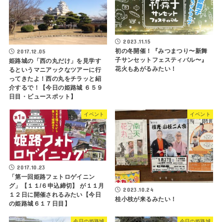
2023.11.15
初の冬開催！『みつまつり〜新舞
2017.12.05
子サンセットフェスティバル〜』
姫路城の「西の丸だけ」を見学す
花火もあがるみたい！
るというマニアックなツアーに行
ってきたよ！西の丸をチラッと紹
介するで！【今日の姫路城 ６５９
日目・ビュースポット】
イベント
イベント
2017.10.23
「第一回姫路フェトロゲイニン
グ」【１１/６申込締切】 が１１月
2023.10.24
１２日に開催されるみたい【今日
桂小枝が来るみたい！
の姫路城６１７日目】
今日の姫路城
今日の姫路城