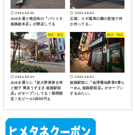
2026.08.06
2026.08.05
みゆき通り商店街の『パリミキ
広畑、スギ薬局の隣の更地で何
姫路総本店』が閉店してる
か作ってる…
開店・閉店
開店・閉店
2026.08.04
2026.08.04
みゆき通りに『炭火野菜巻き串
姫路駅前に『金澤醤油豚骨8番ら
と餃子 博多うずまき 姫路駅前
ーめん 姫路駅前店』がオープン
店』がオープンしてる！期間限
するみたい。
定！生ビール1杯88円も