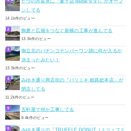
たつの市富永に『菓子店 dada(ダダ)』がオープ
ンしてる
14.1k件のビュー
飾磨と広畑をつなぐ新橋の工事が進んでる
13.3k件のビュー
御立北のパチンコナンバーワン跡に何が入るか
決まったみたい！
13.3k件のビュー
みゆき通り商店街の『パリミキ 姫路総本店』が
閉店してる
11.2k件のビュー
五軒屋で何か工事してる
9.4k件のビュー
みゆき通りの『TRUFFLE DONUT（トリュフド