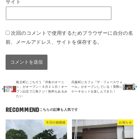
サイト
次回のコメントで使用するためブラウザーに自分の名
前、メールアドレス、サイトを保存する。
船丘町にごちそう「洋食のオーニ
呉服町にカフェ『ザ・フォースウォ
シ」がオープン！６月２１日！オー
ール』がオープンしている！実際に
プン記念で三角クジ！無料もあるみ
ケーキセットを楽しんできた！
たい
RECOMMEND
今日の姫路城
お知らせ