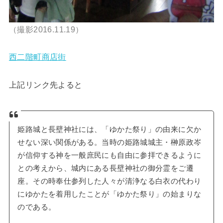
（撮影2016.11.19）
西二階町商店街
上記リンク先よると
姫路城と長壁神社には、「ゆかた祭り」の由来に欠か
せない深い関係がある。当時の姫路城城主・榊原政岑
が信仰する神を一般庶民にも自由に参拝できるように
との考えから、城内にある長壁神社の御分霊をご遷
座。その時奉仕参列した人々が清浄なる白衣の代わり
にゆかたを着用したことが「ゆかた祭り」の始まりな
のである。