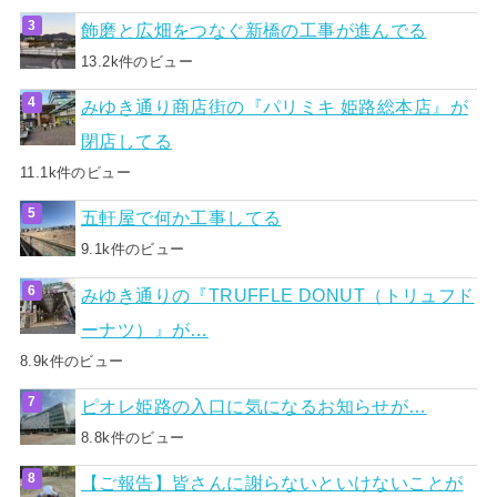
飾磨と広畑をつなぐ新橋の工事が進んでる
13.2k件のビュー
みゆき通り商店街の『パリミキ 姫路総本店』が
閉店してる
11.1k件のビュー
五軒屋で何か工事してる
9.1k件のビュー
みゆき通りの『TRUFFLE DONUT（トリュフド
ーナツ）』が…
8.9k件のビュー
ピオレ姫路の入口に気になるお知らせが…
8.8k件のビュー
【ご報告】皆さんに謝らないといけないことが