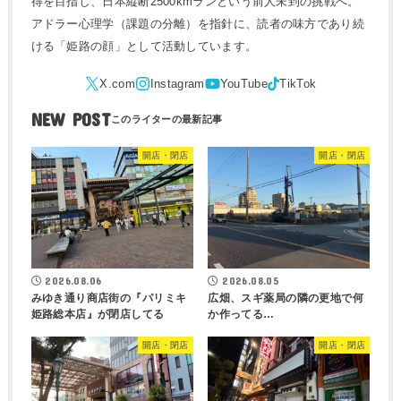
得を目指し、日本縦断2500kmランという前人未到の挑戦へ。
アドラー心理学（課題の分離）を指針に、読者の味方であり続
ける「姫路の顔」として活動しています。
NEW POST
開店・閉店
開店・閉店
2026.08.06
2026.08.05
みゆき通り商店街の『パリミキ
広畑、スギ薬局の隣の更地で何
姫路総本店』が閉店してる
か作ってる…
開店・閉店
開店・閉店