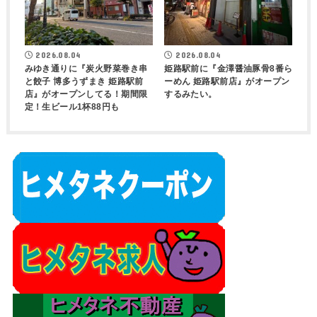
2026.08.04
2026.08.04
みゆき通りに『炭火野菜巻き串
姫路駅前に『金澤醤油豚骨8番ら
と餃子 博多うずまき 姫路駅前
ーめん 姫路駅前店』がオープン
店』がオープンしてる！期間限
するみたい。
定！生ビール1杯88円も