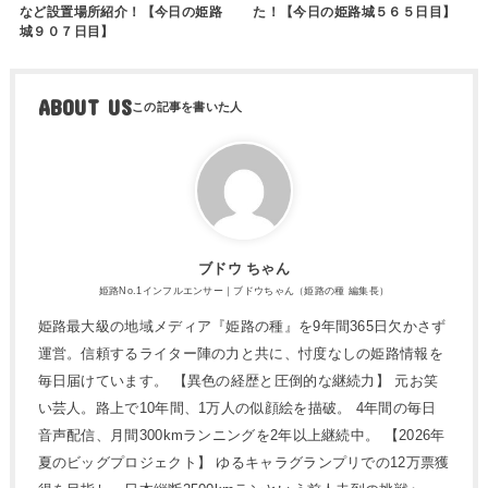
など設置場所紹介！【今日の姫路
た！【今日の姫路城５６５日目】
城９０７日目】
ABOUT US
ブドウ ちゃん
姫路No.1インフルエンサー｜ブドウちゃん（姫路の種 編集長）
姫路最大級の地域メディア『姫路の種』を9年間365日欠かさず
運営。信頼するライター陣の力と共に、忖度なしの姫路情報を
毎日届けています。 【異色の経歴と圧倒的な継続力】 元お笑
い芸人。路上で10年間、1万人の似顔絵を描破。 4年間の毎日
音声配信、月間300kmランニングを2年以上継続中。 【2026年
夏のビッグプロジェクト】 ゆるキャラグランプリでの12万票獲