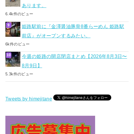
あります。
6.4k件のビュー
姫路駅前に『金澤醤油豚骨8番らーめん 姫路駅
前店』がオープンするみたい。
6k件のビュー
今週の姫路の開店閉店まとめ【2026年8月3日〜
8月9日】
5.3k件のビュー
Tweets by himejitane