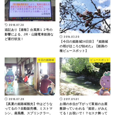
2018.07.30
追記あり【速報】台風第１２号の
影響による、JR・山陽電車姫路な
2016.03.20
ど運行状況！
【今日の姫路城34日目】『姫路城
の桜がほころび始めた』【姫路の
種ビュースポット】
今日の姫路城
ビュースポット
2018.07.28
2017.09.01
【真夏の姫路城観光】中はどうな
お堀の水位が下がって富姫のお屋
ってるの？自動販売機、ミストマ
敷跡っていわれる「姫岩」がみえ
シン、扇風機、スプリンクラー、
てる！お祝いで！？セスナ舞って