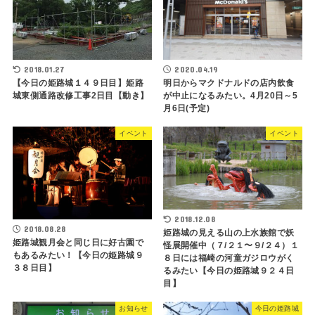
2018.01.27
2020.04.19
【今日の姫路城１４９日目】姫路
明日からマクドナルドの店内飲食
城東側通路改修工事2日目【動き】
が中止になるみたい。4月20日～5
月6日(予定)
イベント
イベント
2018.12.08
2018.08.28
姫路城の見える山の上水族館で妖
姫路城観月会と同じ日に好古園で
怪展開催中（７/２１〜９/２４）１
もあるみたい！【今日の姫路城９
８日には福崎の河童ガジロウがく
３８日目】
るみたい【今日の姫路城９２４日
目】
お知らせ
今日の姫路城