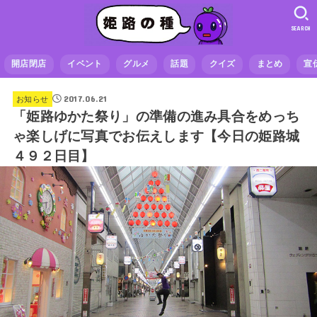
SEARCH
開店閉店
イベント
グルメ
話題
クイズ
まとめ
宣
2017.06.21
お知らせ
「姫路ゆかた祭り」の準備の進み具合をめっち
ゃ楽しげに写真でお伝えします【今日の姫路城
４９２日目】