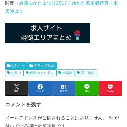
関連→
姫路ゆかたまつり2017！ゆかた着用者特典！雨
天時は？
お知らせ
今日の姫路城
お祭り
姫路ゆかた祭り
姫路駅
西二階町
ポスト
シェア
はてブ
送る
Pocket
コメントを残す
メールアドレスが公開されることはありません。
※
が
付いている欄は必須項目です