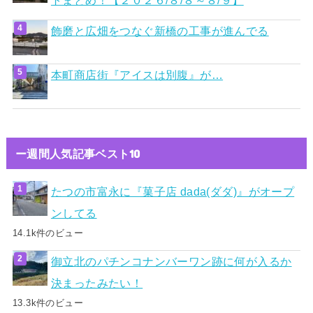
飾磨と広畑をつなぐ新橋の工事が進んでる
本町商店街『アイスは別腹』が…
ー週間人気記事ベスト10
たつの市富永に『菓子店 dada(ダダ)』がオープ
ンしてる
14.1k件のビュー
御立北のパチンコナンバーワン跡に何が入るか
決まったみたい！
13.3k件のビュー