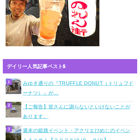
デイリー人気記事ベスト5
みゆき通りの『TRUFFLE DONUT（トリュフド
ーナツ）』が…
【ご報告】皆さんに謝らないといけないことが
あります。
週末の姫路イベント・アクリエひめじのイベン
トまとめ！【２０２６/８/８～８/９】