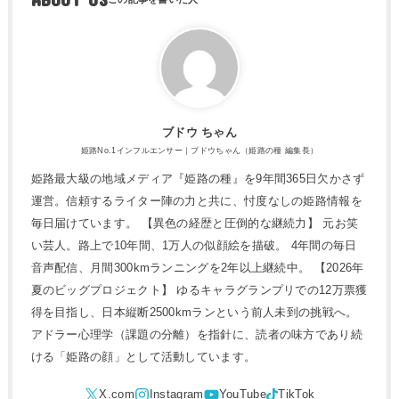
ブドウ ちゃん
姫路No.1インフルエンサー｜ブドウちゃん（姫路の種 編集長）
姫路最大級の地域メディア『姫路の種』を9年間365日欠かさず
運営。信頼するライター陣の力と共に、忖度なしの姫路情報を
毎日届けています。 【異色の経歴と圧倒的な継続力】 元お笑
い芸人。路上で10年間、1万人の似顔絵を描破。 4年間の毎日
音声配信、月間300kmランニングを2年以上継続中。 【2026年
夏のビッグプロジェクト】 ゆるキャラグランプリでの12万票獲
得を目指し、日本縦断2500kmランという前人未到の挑戦へ。
アドラー心理学（課題の分離）を指針に、読者の味方であり続
ける「姫路の顔」として活動しています。