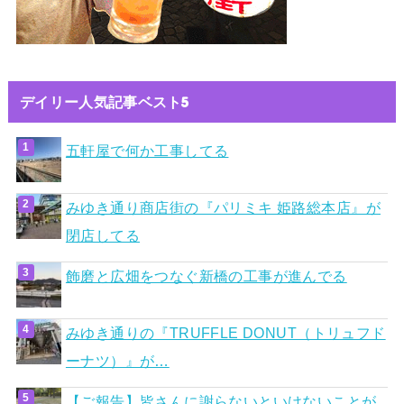
デイリー人気記事ベスト5
五軒屋で何か工事してる
みゆき通り商店街の『パリミキ 姫路総本店』が
閉店してる
飾磨と広畑をつなぐ新橋の工事が進んでる
みゆき通りの『TRUFFLE DONUT（トリュフド
ーナツ）』が…
【ご報告】皆さんに謝らないといけないことが