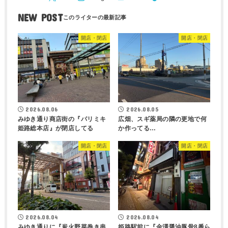
NEW POST
開店・閉店
開店・閉店
2026.08.06
2026.08.05
みゆき通り商店街の『パリミキ
広畑、スギ薬局の隣の更地で何
姫路総本店』が閉店してる
か作ってる…
開店・閉店
開店・閉店
2026.08.04
2026.08.04
みゆき通りに『炭火野菜巻き串
姫路駅前に『金澤醤油豚骨8番ら