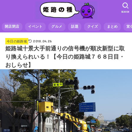
SEARCH
開店閉店
イベント
グルメ
話題
クイズ
まとめ
宣
2018.04.26
今日の姫路城
姫路城十景大手前通りの信号機が順次新型に取
り換えられいる！【今日の姫路城７６８日目・
おしらせ】