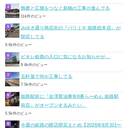
飾磨と広畑をつなぐ新橋の工事が進んでる
11k件のビュー
みゆき通り商店街の『パリミキ 姫路総本店』が
閉店してる
9.6k件のビュー
ピオレ姫路の入口に気になるお知らせが…
8.6k件のビュー
五軒屋で何か工事してる
7.5k件のビュー
姫路駅前に『金澤醤油豚骨8番らーめん 姫路駅
前店』がオープンするみたい。
5.5k件のビュー
今週の姫路の開店閉店まとめ【2026年8月3日〜