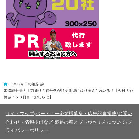
HOME
今日の姫路城
姫路城十景大手前通りの信号機が順次新型に取り換えられいる！【今日の姫
路城７６８日目・おしらせ】
サイトマップ
/
パートナー企業様募集・広告記事掲載
/
お問い
/
合わせ・情報提供など
姫路の種とブドウちゃんについて
/
プ
ライバシーポリシー