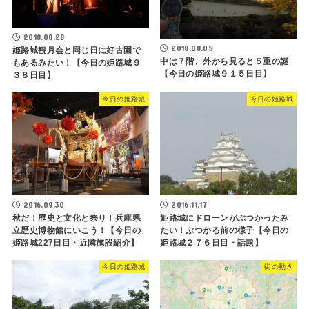
2018.08.28
2018.08.05
姫路城観月会と同じ日に好古園で
中は７階、外から見ると５重の謎
もあるみたい！【今日の姫路城９
【今日の姫路城９１５日目】
３８日目】
今日の姫路城
今日の姫路城
2016.09.30
2016.11.17
秋だ！歴史と文化と祭り！兵庫県
姫路城にドローンがぶつかったみ
立歴史博物館にいこう！【今日の
たい！ぶつかる前の様子【今日の
姫路城227日目・近隣施設紹介】
姫路城２７６日目・話題】
今日の姫路城
街の動き