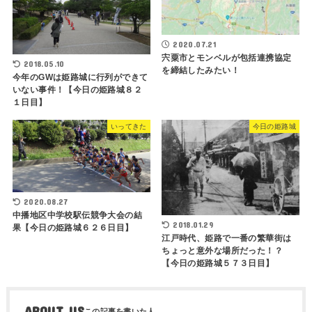
2020.07.21
宍粟市とモンベルが包括連携協定
2018.05.10
を締結したみたい！
今年のGWは姫路城に行列ができて
いない事件！【今日の姫路城８２
１日目】
いってきた
今日の姫路城
2020.08.27
中播地区中学校駅伝競争大会の結
2018.01.29
果【今日の姫路城６２６日目】
江戸時代、姫路で一番の繁華街は
ちょっと意外な場所だった！？
【今日の姫路城５７３日目】
ABOUT US