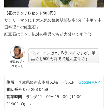
【昼のランチBセット500円】
サラリーマンにも大人気の姫路駅前徒歩5分「中華？中
国料理？の紅宝石」
紅宝石はランチ以外の単品でも超大盛りです(^ ^)
ワンコインはA、Bランチですが、単
品でも500円前後で超大盛りです！
姫路のブド
ウちゃん
住所
兵庫県姫路市南町61福十ビル1F
GoogleMAP
電話番号
079-288-0459
営業時間
ランチ11：00〜15：00（11:00～
21:00(L.O) ）