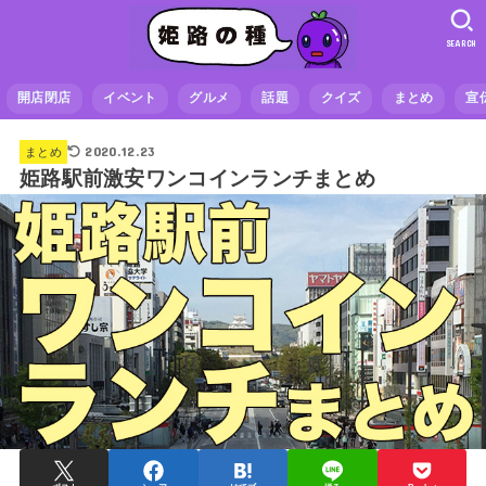
SEARCH
開店閉店
イベント
グルメ
話題
クイズ
まとめ
宣
2020.12.23
まとめ
姫路駅前激安ワンコインランチまとめ