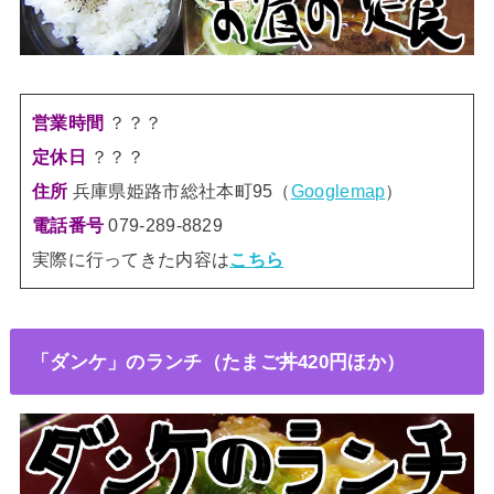
営業時間
？？？
定休日
？？？
住所
兵庫県姫路市総社本町95（
Googlemap
）
079-289-8829
電話番号
実際に行ってきた内容は
こちら
「ダンケ」のランチ（たまご丼420円ほか）