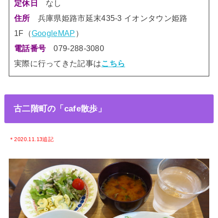
なし
定休日
兵庫県姫路市延末435-3 イオンタウン姫路
住所
1F
（
GoogleMAP
）
電話番号
079-288-3080
実際に行ってきた記事は
こちら
古二階町の「cafe散歩」
＊2020.11.13追記