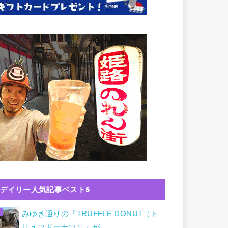
デイリー人気記事ベスト5
みゆき通りの『TRUFFLE DONUT（ト
リュフドーナツ）』が…