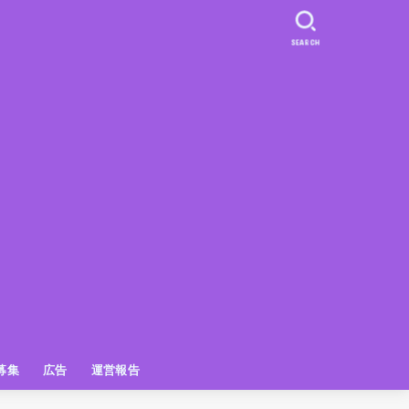
SEARCH
募集
広告
運営報告
PR
クーポン
広告掲載について
【広告掲載】姫路の種インスタプ
ビュースポット
お土産
おでかけ
アクセス解析
メディア出演情報
姫路の種グッズ