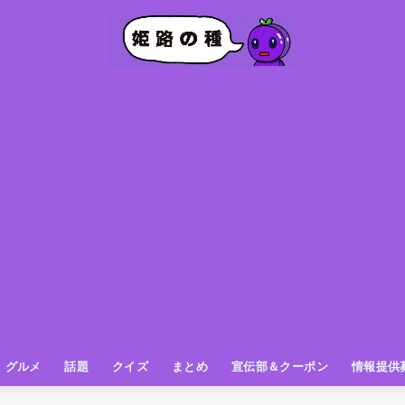
グルメ
話題
クイズ
まとめ
宣伝部＆クーポン
情報提供
グルメ（パン屋さん）
グルメ（カフェ）
グルメ（スイーツ
グルメ（ランチ
グルメ（ワンコイン
グルメ（ラーメン・餃子・中華
グルメ（うどん・そば・和食
グルメ（粉物
グルメ（お肉
グルメ（魚
グルメ（鳥料理
グルメ（呑み屋さん
グルメ（おやつ
街の動き
ニュース
スポーツ
テレビ
フォト
お役立ち情報
お知らせ
おしらせ
動物
姫路の種お得情報
企画
今日の姫路城
きになるもの
ヒメジマン
謎
姫路の種応援団
姫路の種探偵団
クイズ
著名人
ブドウRC
一万人の似顔絵を描く伝説
公園
観光＆お出かけ