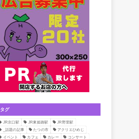
タグ
JR京口駅
JR東姫路駅
JR野里駅
_話題の記事
たつの市
アクリエひめじ
イベント
カフェ
カレー
コンサート