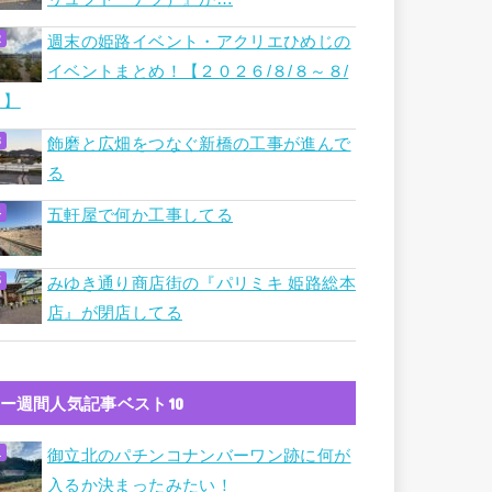
週末の姫路イベント・アクリエひめじの
イベントまとめ！【２０２６/８/８～８/
９】
飾磨と広畑をつなぐ新橋の工事が進んで
る
五軒屋で何か工事してる
みゆき通り商店街の『パリミキ 姫路総本
店』が閉店してる
ー週間人気記事ベスト10
御立北のパチンコナンバーワン跡に何が
入るか決まったみたい！