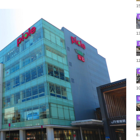
1
1
1
1
8