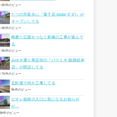
5.8k件のビュー
たつの市富永に『菓子店 dada(ダダ)』が
オープンしてる
3.9k件のビュー
飾磨と広畑をつなぐ新橋の工事が進んで
る
2.8k件のビュー
みゆき通り商店街の『パリミキ 姫路総本
店』が閉店してる
0.7k件のビュー
五軒屋で何か工事してる
9k件のビュー
ピオレ姫路の入口に気になるお知らせ
が…
.8k件のビュー