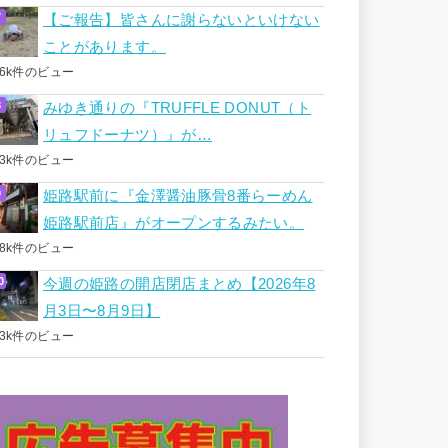
【ご報告】皆さんに謝らないといけない
ことがあります。
.6k件のビュー
みゆき通りの『TRUFFLE DONUT（ト
リュフドーナツ）』が…
.3k件のビュー
姫路駅前に『金澤醤油豚骨8番らーめん
姫路駅前店』がオープンするみたい。
.8k件のビュー
今週の姫路の開店閉店まとめ【2026年8
月3日〜8月9日】
.3k件のビュー