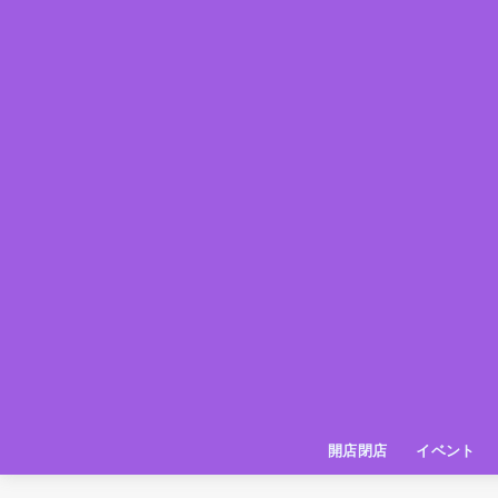
開店閉店
イベント
姫路の種探偵団
イベント
いってきた
お店紹介