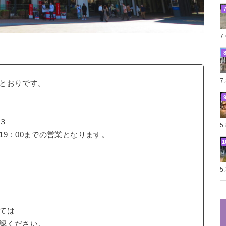
7
7
とおりです。
レ３
5
9：00までの営業となります。
5
ては
認ください。