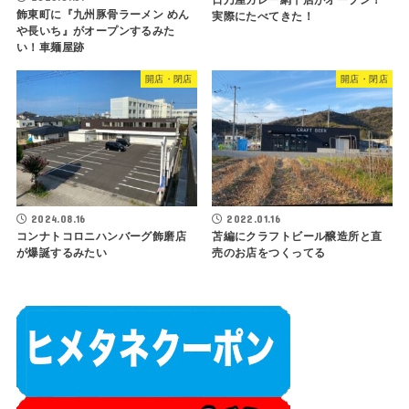
飾東町に『九州豚骨ラーメン めん
実際にたべてきた！
や長いち』がオープンするみた
い！車麺屋跡
開店・閉店
開店・閉店
2024.08.16
2022.01.16
コンナトコロニハンバーグ飾磨店
苫編にクラフトビール醸造所と直
が爆誕するみたい
売のお店をつくってる