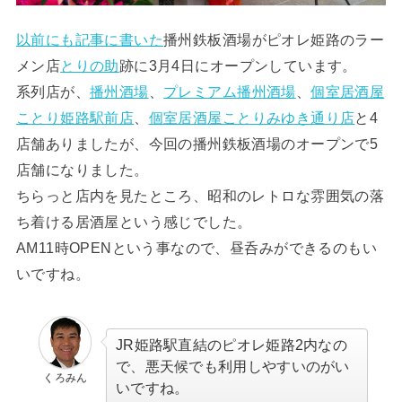
以前にも記事に書いた
播州鉄板酒場がピオレ姫路のラー
メン店
とりの助
跡に3月4日にオープンしています。
系列店が、
播州酒場
、
プレミアム播州酒場
、
個室居酒屋
ことり姫路駅前店
、
個室居酒屋ことりみゆき通り店
と4
店舗ありましたが、今回の播州鉄板酒場のオープンで5
店舗になりました。
ちらっと店内を見たところ、昭和のレトロな雰囲気の落
ち着ける居酒屋という感じでした。
AM11時OPENという事なので、昼呑みができるのもい
いですね。
JR姫路駅直結のピオレ姫路2内なの
で、悪天候でも利用しやすいのがい
くろみん
いですね
。