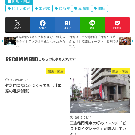
開店・閉店
ピオレ姫路
姫路駅
居酒屋
豆腐町
開店
ポスト
シェア
はてブ
送る
Pocket
姫路城観桜会＆夜桜会及び三の丸広
台湾スイーツ専門店「台湾甜商店」
場ライトアップは中止になったみた
がピオレ姫路にオープン！行列でき
い
てた
RECOMMEND
開店・閉店
開店・閉店
2024.01.04
竹之門になにかつくってる…【姫
路の種探偵団】
2019.01.14
三左衛門堀東の町のフレンチ「ビ
ストロイグレック」が閉店してい
る！