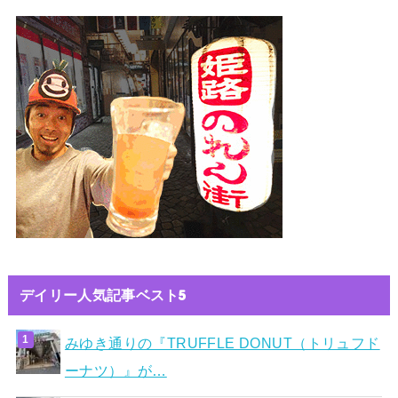
デイリー人気記事ベスト5
みゆき通りの『TRUFFLE DONUT（トリュフド
ーナツ）』が…