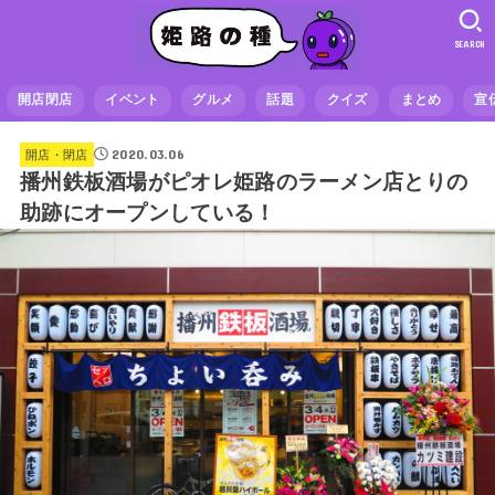
SEARCH
開店閉店
イベント
グルメ
話題
クイズ
まとめ
宣
2020.03.06
開店・閉店
播州鉄板酒場がピオレ姫路のラーメン店とりの
助跡にオープンしている！