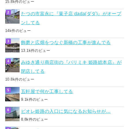
15.8k件のビュー
たつの市富永に『菓子店 dada(ダダ)』がオープ
ンしてる
14k件のビュー
飾磨と広畑をつなぐ新橋の工事が進んでる
13.1k件のビュー
みゆき通り商店街の『パリミキ 姫路総本店』が
閉店してる
10.8k件のビュー
五軒屋で何か工事してる
9.1k件のビュー
ピオレ姫路の入口に気になるお知らせが…
8.8k件のビュー