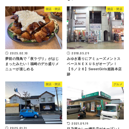
開店・閉店
開店・閉店
2025.02.10
2018.05.29
夢前の飛鳥で「夜ラヴリ」がはじ
みゆき通りにアミューズメントス
まったみたい！福崎のデカ盛りメ
ペースＮＥＸＵＳがオープン！
ニューが楽しめる
【５／２６】SweetGirls姫路本店
跡
開店・閉店
グルメ
2021.09.19
2025.01.31
日乃屋カレー網干店がオープン！