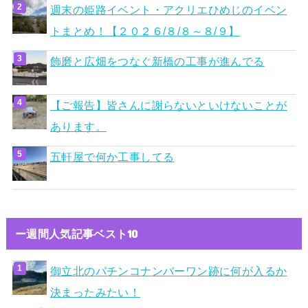
週末の姫路イベント・アクリエひめじのイベン
トまとめ！【２０２６/８/８～８/９】
飾磨と広畑をつなぐ新橋の工事が進んでる
【ご報告】皆さんに謝らないといけないことが
あります。
五軒屋で何か工事してる
ー週間人気記事ベスト10
御立北のパチンコナンバーワン跡に何が入るか
決まったみたい！