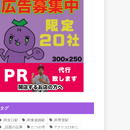
タグ
JR京口駅
JR東姫路駅
JR野里駅
_話題の記事
たつの市
アクリエひめじ