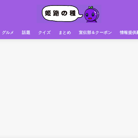
グルメ
話題
クイズ
まとめ
宣伝部＆クーポン
情報提供
グルメ（パン屋さん）
グルメ（カフェ）
グルメ（スイーツ
グルメ（ランチ
グルメ（ワンコイン
グルメ（ラーメン・餃子・中華
グルメ（うどん・そば・和食
グルメ（粉物
グルメ（お肉
グルメ（魚
グルメ（鳥料理
グルメ（呑み屋さん
グルメ（おやつ
街の動き
ニュース
スポーツ
テレビ
フォト
お役立ち情報
お知らせ
おしらせ
動物
姫路の種お得情報
企画
今日の姫路城
きになるもの
ヒメジマン
謎
姫路の種応援団
姫路の種探偵団
クイズ
著名人
ブドウRC
一万人の似顔絵を描く伝説
公園
観光＆お出かけ