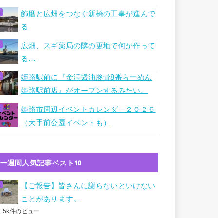
飾磨と広畑をつなぐ新橋の工事が進んで
る
広畑、スギ薬局の隣の更地で何か作って
る…
姫路駅前に『金澤醤油豚骨8番らーめん
姫路駅前店』がオープンするみたい。
姫路市周辺イベントカレンダー２０２６
（大手前公園イベントも）
ー週間人気記事ベスト10
【ご報告】皆さんに謝らないといけない
ことがあります。
7.5k件のビュー