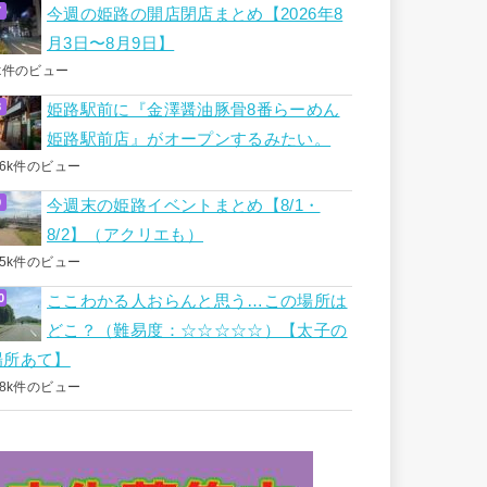
今週の姫路の開店閉店まとめ【2026年8
月3日〜8月9日】
k件のビュー
姫路駅前に『金澤醤油豚骨8番らーめん
姫路駅前店』がオープンするみたい。
.6k件のビュー
今週末の姫路イベントまとめ【8/1・
8/2】（アクリエも）
.5k件のビュー
ここわかる人おらんと思う…この場所は
どこ？（難易度：☆☆☆☆☆）【太子の
場所あて】
.8k件のビュー