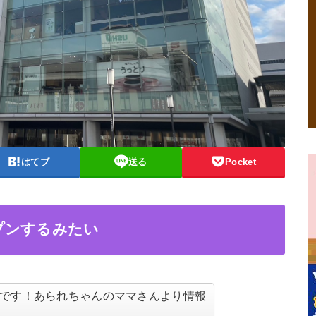
はてブ
送る
Pocket
プンするみたい
です！あられちゃんのママさんより情報