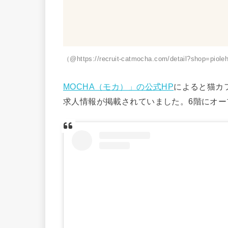
（@https://recruit-catmocha.com/detail?shop=piole
MOCHA（モカ）」の公式HP
によると猫カ
求人情報が掲載されていました。6階にオー