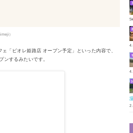
5
himeji）
4
フェ「ピオレ姫路店 オープン予定」といった内容で、
プンするみたいです。
4
2