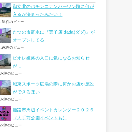
御立北のパチンコナンバーワン跡に何が
入るか決まったみたい！
4.6k件のビュー
たつの市富永に『菓子店 dada(ダダ)』が
オープンしてる
2.9k件のビュー
ピオレ姫路の入口に気になるお知らせ
が…
.3k件のビュー
城東スポーツ広場の隣に何かお店か施設
ができるぽい
.8k件のビュー
姫路市周辺イベントカレンダー２０２６
（大手前公園イベントも）
.2k件のビュー