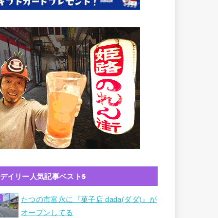
デイリー人気記事ベスト5
たつの市富永に『菓子店 dada(ダダ)』が
オープンしてる