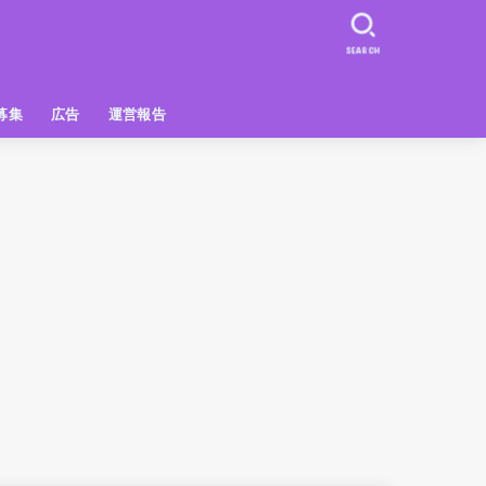
SEARCH
募集
広告
運営報告
PR
クーポン
広告掲載について
【広告掲載】姫路の種インスタプ
ビュースポット
お土産
おでかけ
アクセス解析
メディア出演情報
姫路の種グッズ
ラン