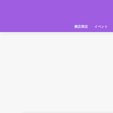
開店閉店
イベント
姫路の種探偵団
イベント
いってきた
お店紹介