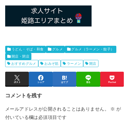
うどん・そば・和食
グルメ
グルメ（ラーメン・餃子）
開店・閉店
おすすめグルメ
おみぞ筋
ラーメン
開店
ポスト
シェア
はてブ
送る
Pocket
コメントを残す
メールアドレスが公開されることはありません。
※
が
付いている欄は必須項目です