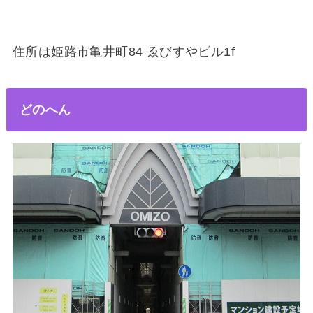
住所は姫路市亀井町84 ゑびすやビル1f
どのへん