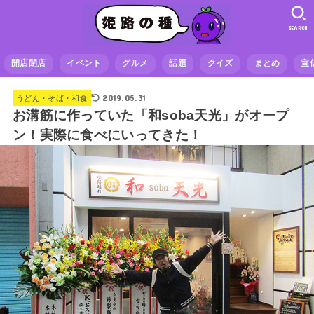
SEARCH
開店閉店
イベント
グルメ
話題
クイズ
まとめ
宣
2019.05.31
うどん・そば・和食
お溝筋に作っていた「和soba天光」がオープ
ン！実際に食べにいってきた！