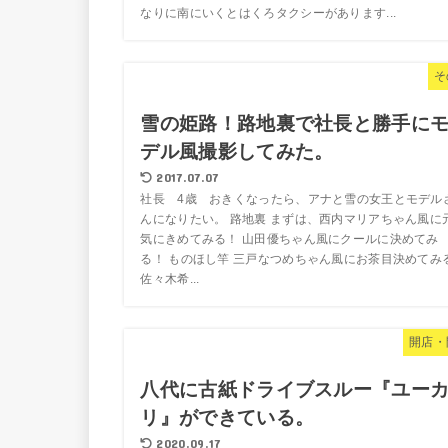
なりに南にいくとはくろタクシーがあります...
そ
雪の姫路！路地裏で社長と勝手に
デル風撮影してみた。
2017.07.07
社長 4歳 おきくなったら、アナと雪の女王とモデル
んになりたい。 路地裏 まずは、西内マリアちゃん風に
気にきめてみる！ 山田優ちゃん風にクールに決めてみ
る！ ものほし竿 三戸なつめちゃん風にお茶目決めてみ
佐々木希...
開店・
八代に古紙ドライブスルー『ユー
リ』ができている。
2020.09.17