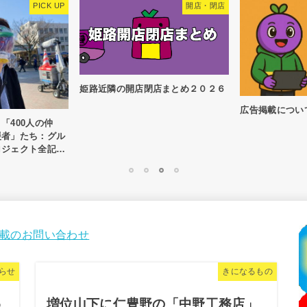
開店・閉店
姫路近隣の開店閉店まとめ２０２６
広告掲載につい
「400人の仲
援者」たち：グル
ロジェクト全記
1
2
3
4
載のお問い合わせ
らせ
きになるもの
わ
増位山下に仁豊野の「中野工務店」