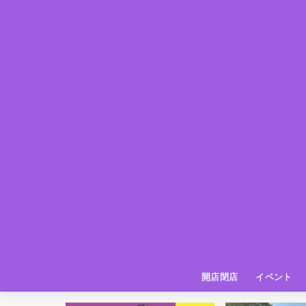
開店閉店
イベント
姫路の種探偵団
イベント
いってきた
お店紹介