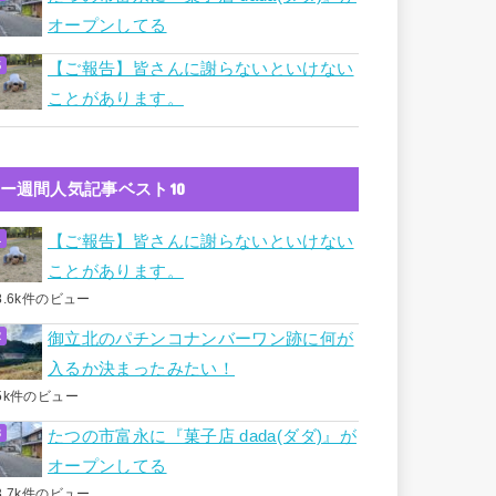
オープンしてる
【ご報告】皆さんに謝らないといけない
ことがあります。
ー週間人気記事ベスト10
【ご報告】皆さんに謝らないといけない
ことがあります。
8.6k件のビュー
御立北のパチンコナンバーワン跡に何が
入るか決まったみたい！
5k件のビュー
たつの市富永に『菓子店 dada(ダダ)』が
オープンしてる
3.7k件のビュー