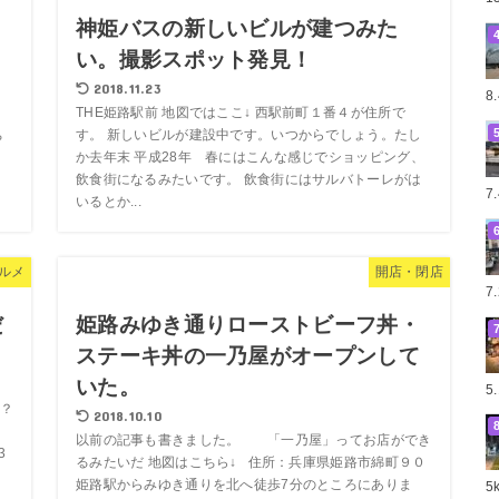
ニ
神姫バスの新しいビルが建つみた
い。撮影スポット発見！
2018.11.23
8
THE姫路駅前 地図ではここ↓ 西駅前町１番４が住所で
ち
す。 新しいビルが建設中です。いつからでしょう。たし
h
か去年末 平成28年 春にはこんな感じでショッピング、
飲食街になるみたいです。 飲食街にはサルバトーレがは
7
いるとか...
ルメ
開店・閉店
7
だ
姫路みゆき通りローストビーフ丼・
ステーキ丼の一乃屋がオープンして
いた。
5
？
2018.10.10
以前の記事も書きました。 「一乃屋」ってお店ができ
3
るみたいだ 地図はこちら↓ 住所：兵庫県姫路市綿町９０
.
姫路駅からみゆき通りを北へ徒歩7分のところにありま
5