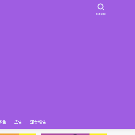
SEARCH
募集
広告
運営報告
PR
クーポン
広告掲載について
【広告掲載】姫路の種インスタプ
ビュースポット
お土産
おでかけ
アクセス解析
メディア出演情報
姫路の種グッズ