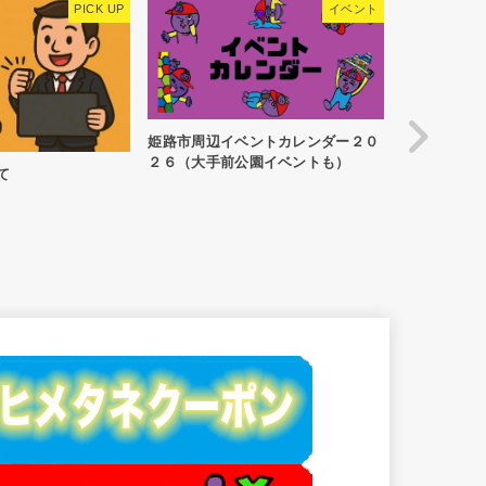
イベント
ラン
姫路市周辺イベントカレンダー２０
２６（大手前公園イベントも）
て
姫路を日本一
間」と「伝
コースマン
録』