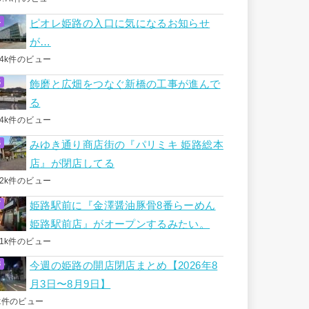
ピオレ姫路の入口に気になるお知らせ
が…
.4k件のビュー
飾磨と広畑をつなぐ新橋の工事が進んで
る
.4k件のビュー
みゆき通り商店街の『パリミキ 姫路総本
店』が閉店してる
.2k件のビュー
姫路駅前に『金澤醤油豚骨8番らーめん
姫路駅前店』がオープンするみたい。
.1k件のビュー
今週の姫路の開店閉店まとめ【2026年8
月3日〜8月9日】
k件のビュー