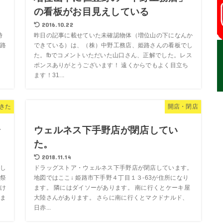
の看板がお目見えしている
2016.10.22
時
昨日の記事に載せていた未確認物体（増位山の下になんか
姫路
できている）は、（株）中野工務店、姫路さんの看板でし
た。fbでコメントいただいた山口さん、正解でした。レス
ポンスありがとうございます！ 遠くからでもよく目立ち
ます！31...
きた
開店・閉店
身
ウェルネス下手野店が閉店してい
た。
2018.11.14
し
ドラッグストア・ウェルネス下手野店が閉店しています。
祭
地図ではここ↓ 姫路市下手野４丁目１３-63が住所になり
け
ます。 隣にはダイソーがあります。 南に行くとケーキ屋
ま
大陸さんがあります。 さらに南に行くとマクドナルド、
日赤...