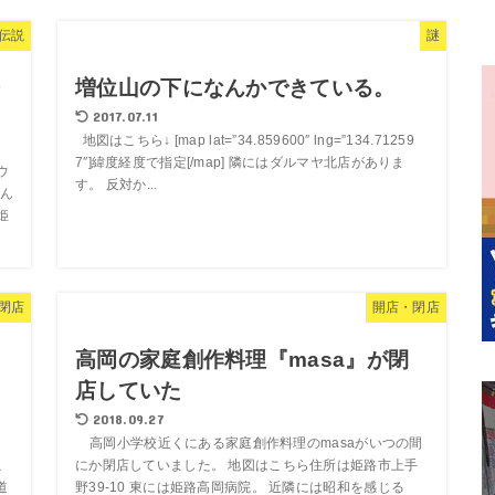
伝説
謎
ー
増位山の下になんかできている。
2017.07.11
地図はこちら↓ [map lat=”34.859600″ lng=”134.71259
7″]緯度経度で指定[/map] 隣にはダルマヤ北店がありま
ウ
す。 反対か...
ん
姫
閉店
開店・閉店
ト
高岡の家庭創作料理『masa』が閉
店していた
2018.09.27
高岡小学校近くにある家庭創作料理のmasaがいつの間
こ
にか閉店していました。 地図はこちら住所は姫路市上手
道
野39-10 東には姫路高岡病院。 近隣には昭和を感じる