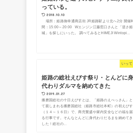
っている。
2018.10.10
場所：姫路御幸通商店街 JR姫路駅より北へ2分 開催
間：15:00～20:00 Wエンジン江藤窓口さんと「逆さ
城」を探しにいった。 調べてみるとHIMEJI Wintopi...
いって
姫路の総社えびす祭り・とんどに
代わりダルマを納めてきた
2019.01.27
播磨国総社の十日えびすとは、「姫路のえべっさん」と
て親しまれる播磨国総社（姫路市総社本町）の初えびす
（１４～１６日）で、商売繁盛や家内安全などの福を届
る行事です。そんなとんどに身代わりだるまを納めてき
した！総社の...