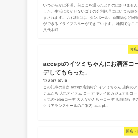
いつからかは不明、前ここを通ったときのはありません
した。生活に欠かせないゴミの分別処理にはいつも頭を
まされます。 八代町には、ダンボール、新聞紙など回
ができるドライブスルーができています。 地図ではここ
八代本町...
お店
acceptのイツミちゃんにお洒落コ
デしてもらった。
2017.07.10
この記事の目次 accept店舗紹介 イツミちゃん 店内の
テムたち 人気アイテム コーデ キレイめカジュアルコー
人気のkelenコーデ 大人なやんちゃコーデ 店舗情報 冬
クリアランスセールのご案内 accept...
開店・