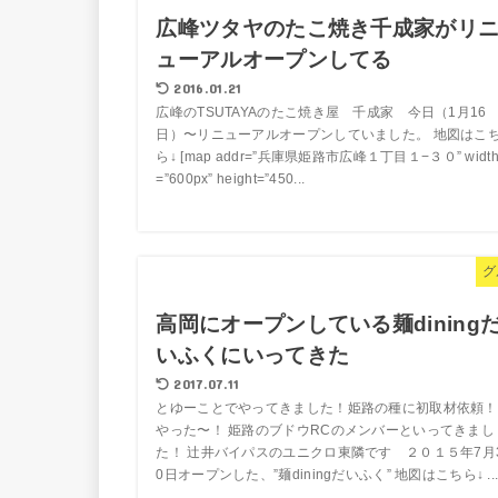
広峰ツタヤのたこ焼き千成家がリ
ューアルオープンしてる
2016.01.21
広峰のTSUTAYAのたこ焼き屋 千成家 今日（1月16
日）〜リニューアルオープンしていました。 地図はこ
ら↓ [map addr=”兵庫県姫路市広峰１丁目１−３０” widt
=”600px” height=”450...
グ
高岡にオープンしている麺dining
いふくにいってきた
2017.07.11
とゆーことでやってきました！姫路の種に初取材依頼！
やった〜！ 姫路のブドウRCのメンバーといってきまし
た！ 辻井バイパスのユニクロ東隣です ２０１５年7月
0日オープンした、”麺diningだいふく” 地図はこちら↓ ..