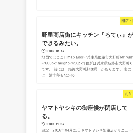
開店・
野里商店街にキッチン『ろてぃ』
できるみたい。
2016.01.14
地図ではここ↓ [map addr=”兵庫県姫路市大野町60” widt
=”600px” height=”450px”] 住所は兵庫県姫路市大野町
です。 前には 姫路大野町郵便局 があります。 南に
は 清十郎もなかの...
お知
ヤマトヤシキの御座候が閉店して
る。
2018.11.24
追記 2016年04月21日ヤマトヤシキ姫路店がリニュー