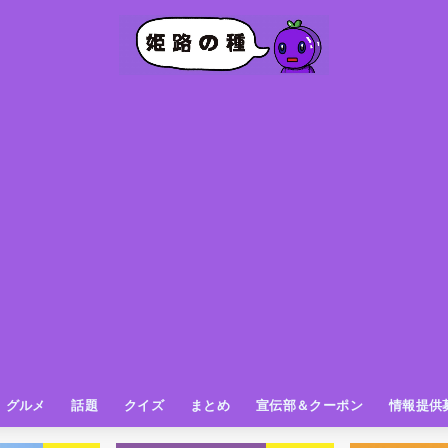
グルメ
話題
クイズ
まとめ
宣伝部＆クーポン
情報提供
グルメ（パン屋さん）
グルメ（カフェ）
グルメ（スイーツ
グルメ（ランチ
グルメ（ワンコイン
グルメ（ラーメン・餃子・中華
グルメ（うどん・そば・和食
グルメ（粉物
グルメ（お肉
グルメ（魚
グルメ（鳥料理
グルメ（呑み屋さん
グルメ（おやつ
街の動き
ニュース
スポーツ
テレビ
フォト
お役立ち情報
お知らせ
おしらせ
動物
姫路の種お得情報
企画
今日の姫路城
きになるもの
ヒメジマン
謎
姫路の種応援団
姫路の種探偵団
クイズ
著名人
ブドウRC
一万人の似顔絵を描く伝説
公園
観光＆お出かけ