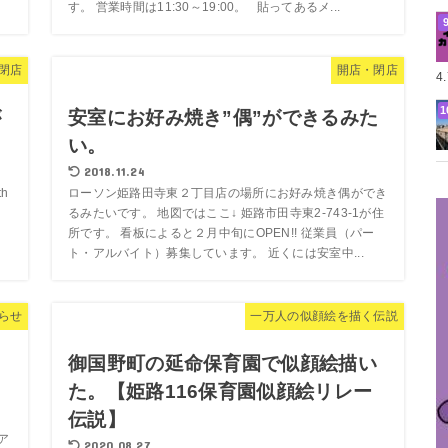
す。 営業時間は11:30～19:00。 貼ってあるメ...
閉店
開店・閉店
4
が
安室にお好み焼き”偶”ができるみた
い。
2018.11.24
h
ローソン姫路田寺東２丁目店の場所にお好み焼き偶ができ
６
るみたいです。 地図ではここ↓ 姫路市田寺東2-743-1が住
所です。 看板によると２月中旬にOPEN!! 従業員（パー
ト・アルバイト）募集しています。 近くには安室中...
らせ
一万人の似顔絵を描く伝説
御国野町の延命保育園で似顔絵描い
た。【姫路116保育園似顔絵リレー
伝説】
ア
2020.08.27