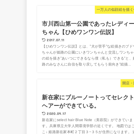
一万人の似顔絵を描く
市川西山第一公園であったレディ
ちゃん【ひめワンワン伝説】
2017.07.11
【ひめワンワン伝説】とは、”犬が苦手”な絵描きのブド
ちゃんが姫路の公園にいきワンちゃんと交流しワンちゃ
の絵を描き”あいつにできるなら僕（私も）できる”と、
路のみなさんに自信を取り戻してもらう前向き”絵描...
開店・
新在家にブルーノートってセレク
ヘアーができている。
2020.09.17
新在家にselect hair Blue Note（美容院）ができていま
す。兵庫県立大学人間環境学部の近くです。 地図では
こ↓ 姫路新在家本町２丁目３−３５が住所になります。 