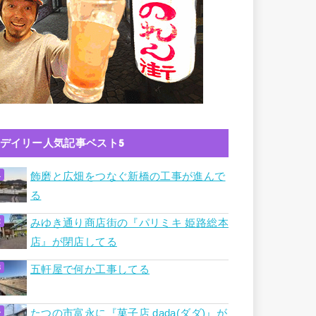
デイリー人気記事ベスト5
飾磨と広畑をつなぐ新橋の工事が進んで
る
みゆき通り商店街の『パリミキ 姫路総本
店』が閉店してる
五軒屋で何か工事してる
たつの市富永に『菓子店 dada(ダダ)』が