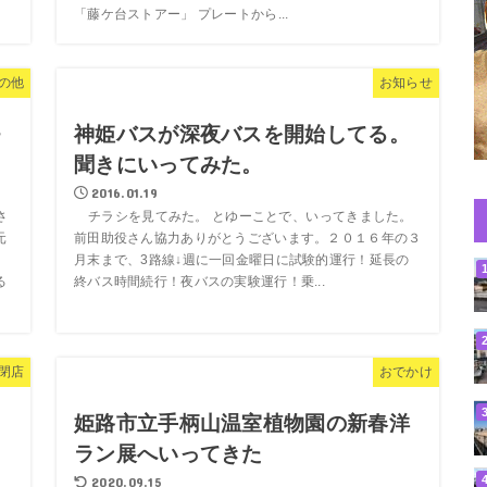
「藤ケ台ストアー」 プレートから...
の他
お知らせ
モ
神姫バスが深夜バスを開始してる。
聞きにいってみた。
2016.01.19
さ
チラシを見てみた。 とゆーことで、いってきました。
元
前田助役さん協力ありがとうございます。２０１６年の３
月末まで、3路線↓週に一回金曜日に試験的運行！延長の
る
終バス時間続行！夜バスの実験運行！乗...
閉店
おでかけ
カ
姫路市立手柄山温室植物園の新春洋
ラン展へいってきた
2020.09.15