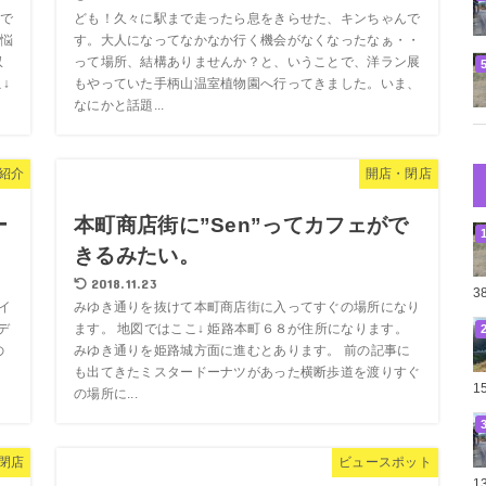
で
ども！久々に駅まで走ったら息をきらせた、キンちゃんで
悩
す。大人になってなかなか行く機会がなくなったなぁ・・
収
って場所、結構ありませんか？と、いうことで、洋ラン展
↓
もやっていた手柄山温室植物園へ行ってきました。いま、
なにかと話題...
紹介
開店・閉店
ー
本町商店街に”Sen”ってカフェがで
きるみたい。
2018.11.23
3
アイ
みゆき通りを抜けて本町商店街に入ってすぐの場所になり
デ
ます。 地図ではここ↓ 姫路本町６８が住所になります。
の
みゆき通りを姫路城方面に進むとあります。 前の記事に
も出てきたミスタードーナツがあった横断歩道を渡りすぐ
1
の場所に...
閉店
ビュースポット
1