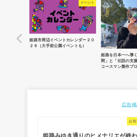
イベント
姫路市周辺イベントカレンダー２０
２６（大手前公園イベントも）
姫路を日本一へ導く
間」と「伝説の支
コースマン製作プ
録』
広告掲
お知
姫路みゆき通りのヒメナリエが終