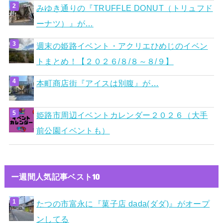
みゆき通りの『TRUFFLE DONUT（トリュフド
ーナツ）』が…
週末の姫路イベント・アクリエひめじのイベン
トまとめ！【２０２６/８/８～８/９】
本町商店街『アイスは別腹』が…
姫路市周辺イベントカレンダー２０２６（大手
前公園イベントも）
ー週間人気記事ベスト10
たつの市富永に『菓子店 dada(ダダ)』がオープ
ンしてる