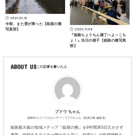
2021.01.12
今朝、また雪が降った【姫路の種
2024.11.08
写真部】
『姫路ちょうちん横丁へよ～こち
ょ！』当日の様子【姫路の種写真
部】
ABOUT US
ブドウ ちゃん
姫路No.1インフルエンサー｜ブドウちゃん（姫路の種 編集長）
姫路最大級の地域メディア『姫路の種』を9年間365日欠かさず
運営。信頼するライター陣の力と共に、忖度なしの姫路情報を