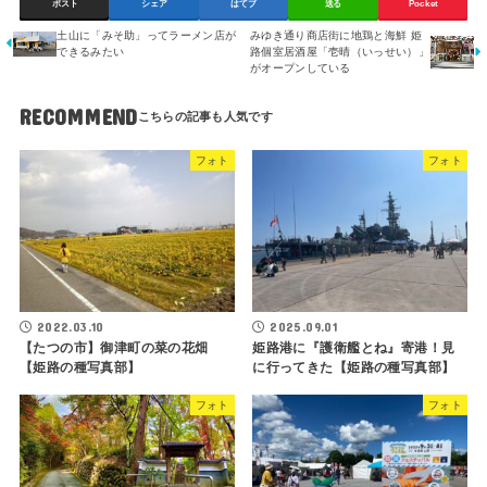
ポスト
シェア
はてブ
送る
Pocket
土山に「みそ助」ってラーメン店が
みゆき通り商店街に地鶏と海鮮 姫
できるみたい
路個室居酒屋「壱晴（いっせい）」
がオープンしている
RECOMMEND
フォト
フォト
2022.03.10
2025.09.01
【たつの市】御津町の菜の花畑
姫路港に『護衛艦とね』寄港！見
【姫路の種写真部】
に行ってきた【姫路の種写真部】
フォト
フォト