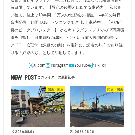
毎日届けています。 【異色の経歴と圧倒的な継続力】 元お笑
い芸人。路上で10年間、1万人の似顔絵を描破。 4年間の毎日
音声配信、月間300kmランニングを2年以上継続中。 【2026年
夏のビッグプロジェクト】 ゆるキャラグランプリでの12万票獲
得を目指し、日本縦断2500kmランという前人未到の挑戦へ。
アドラー心理学（課題の分離）を指針に、読者の味方であり続
ける「姫路の顔」として活動しています。
NEW POST
開店・閉店
開店・閉店
2026.08.06
2026.08.05