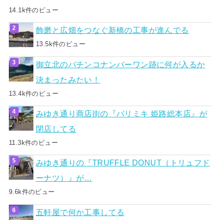
14.1k件のビュー
飾磨と広畑をつなぐ新橋の工事が進んでる
13.5k件のビュー
御立北のパチンコナンバーワン跡に何が入るか
決まったみたい！
13.4k件のビュー
みゆき通り商店街の『パリミキ 姫路総本店』が
閉店してる
11.3k件のビュー
みゆき通りの『TRUFFLE DONUT（トリュフド
ーナツ）』が…
9.6k件のビュー
五軒屋で何か工事してる