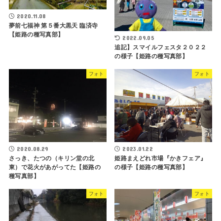
2020.11.08
夢前七福神 第５番大黒天 臨済寺
【姫路の種写真部】
2022.09.05
追記】スマイルフェスタ２０２２
の様子【姫路の種写真部】
フォト
フォト
2020.08.29
2023.01.22
さっき、たつの（キリン堂の北
姫路まえどれ市場『かきフェア』
東）で花火があがってた【姫路の
の様子【姫路の種写真部】
種写真部】
フォト
フォト