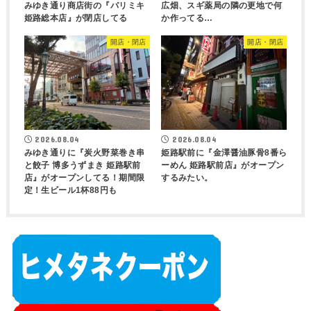
みゆき通り商店街の『パリミキ
広畑、スギ薬局の隣の更地で何
姫路総本店』が閉店してる
か作ってる…
開店・閉店
開店・閉店
2026.08.04
2026.08.04
みゆき通りに『炭火野菜巻き串
姫路駅前に『金澤醤油豚骨8番ら
と餃子 博多うずまき 姫路駅前
ーめん 姫路駅前店』がオープン
店』がオープンしてる！期間限
するみたい。
定！生ビール1杯88円も