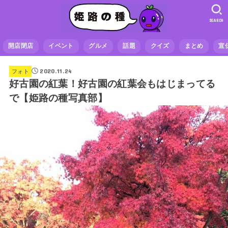
SEARCH
開店閉店
イベント
グルメ
話題
クイズ
まとめ
宣
2020.11.24
フォト
好古園の紅葉！好古園の紅葉会もはじまってる
で【姫路の種写真部】